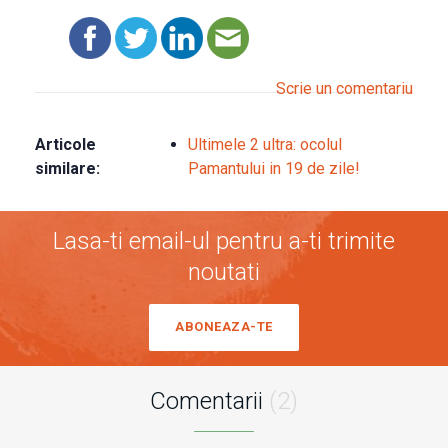
Scrie un comentariu
Articole
Ultimele 2 ultra: ocolul
similare:
Pamantului in 19 de zile!
Lasa-ti email-ul pentru a-ti trimite
noutati
ABONEAZA-TE
Comentarii
(2)