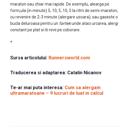
maraton sau chiar mai rapide. De exemplu, alearga pe
form,ula (in minute) 5, 10, 5, 10, 5 la ritm de semi-maraton,
cu revenire de 2-3 minute (alergare usoara); sau gaseste o
bucla deluroasa pentru un
fartlek
unde ataci urcarea, alergi
constant pe plat si iti revii pe coborare.
*
Sursa articolului:
Runnersworld.com
Traducerea si adaptarea:
Catalin Nicanov
Te-ar mai puta interesa:
Cum sa alergam
ultramaratoane – 9 lucruri de luat in calcul