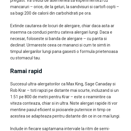
pregatit. Va trebui de asemenea sa experimentezi cu
mancaruri – orice, de la geluri, la sandvisuri si cartofi copti –
sa bagi 200 de calorii din carbohidrati pe ora.
Extinde cautarea de locuri de alergare, chiar daca asta ar
insemna ca conduci pentru cateva alergari lungi. Daca e
necesar, foloseste si banda de alergare – cu panta si
declinat. Urmareste ceea ce mananci si cum te simti in
timpul alergarilor lungi pana gasesti o formula prietenoasa
cu stomacul tau.
Ramai rapid
Succesul ultra-alergatorilor ca Max King, Sage Canaday si
Rob Krar – toti rapizi pe distante mai scurte, incluzand si un
1:51 pe 800 de metri pentru Krar – este o reamintire ca
viteza conteaza, chiar si in ultra. Niste alergari rapide iti vor
mentine pasul eficient si picioarele puternice in timp ce
acestea se adapteaza pentru distante din ce in ce mai lungi.
Include in fiecare saptamana intervale la ritm de semi-