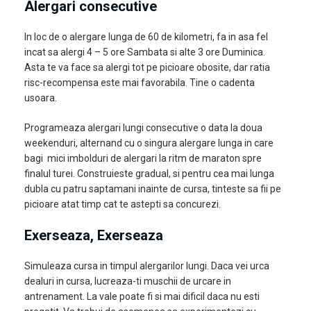
Alergari consecutive
In loc de o alergare lunga de 60 de kilometri, fa in asa fel
incat sa alergi 4 – 5 ore Sambata si alte 3 ore Duminica.
Asta te va face sa alergi tot pe picioare obosite, dar ratia
risc-recompensa este mai favorabila. Tine o cadenta
usoara.
Programeaza alergari lungi consecutive o data la doua
weekenduri, alternand cu o singura alergare lunga in care
bagi mici imbolduri de alergari la ritm de maraton spre
finalul turei. Construieste gradual, si pentru cea mai lunga
dubla cu patru saptamani inainte de cursa, tinteste sa fii pe
picioare atat timp cat te astepti sa concurezi.
Exerseaza, Exerseaza
Simuleaza cursa in timpul alergarilor lungi. Daca vei urca
dealuri in cursa, lucreaza-ti muschii de urcare in
antrenament. La vale poate fi si mai dificil daca nu esti