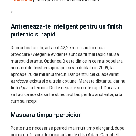
*
Antreneaza-te inteligent pentru un finish
puternic si rapid
Deci ai fost acolo, ai facut 42,2 km, si cauti o noua
provocare? Alegerile evidente sunt sa fii mai rapid sau sa
maresti distanta. Optiunea B este din ce in ce mai populara:
numarul de finisheri aproape ca s-a dublat din 2009, la
aproape 70 de mii anul trecut. Dar pentru cei cu adevarat
hardcore
, exista si o a treia optiune: Mareste distanta, dar nu
tinti
doar
sa termini. Du-te departe si du-te rapid. Daca vrei
sa faci ca acesta sa fie obiectivul tau pentru anul viitor, iata
cum sa incepi.
Masoara timpul-pe-picior
Poate nu e necesar sa petreci mai mult timp alergand, dupa
opinia profesionistului canadian de ultra Adam Campbell.