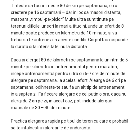
Tinteste sa faci in medie 80 de km pe saptamana, cu o
crestere pe 16 saptamani – dar in loc sa masori distanta,
masoara „timpul-pe-picior.” Multe ultra sunt tinute pe
terenuri dificile, uneori la mari altitudini, unde un efort de 8
minute poate produce un kilometru de 10 minute, si va
trebui sa te antrenezi in aceste conditii. Corpul tau raspunde
la durata si la intensitate, nu la distanta.
Daca ai alergat 80 de kilometri pe saptamana la un ritm de 5
minute pe kilometru in antrenamentul pentru maraton,
incepe antrenamentul pentru ultra cu 6-7 ore de minute de
alergare pe saptamana, la acelasi efort. Alearga de 6 ori pe
saptamana; odihneste-te sau fa un alt tip de antrenament
in a saptea zi. Fa fiecare alergare de cel putin o ora, daca nu
alergi de 2 ori pe zi; in acest caz, poti include alergari
matinale de 30 – 40 de minute.
Practica alergarea rapida pe tipul de teren cu care e probabil
sa te intalnesti in alergarile de anduranta.