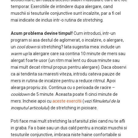
temporar. Exercitiile de intindere dupa alergare, cand
muschii si tesuturile conjunctive sunt incalzite, par a fi cel
mai indicate de inclus intr-o rutina de stretching.
Acum problema devine timpul!
Cum introduci, intr-un
program si asa destul de aglomerat, o incalzire, o alergare,
un
cool down
si stretching? Iata sugestia mea: include un
warm up
la alergare care sa contina 10 minute de mers sau
alergat foarte usor (un ritm mai lent cu doua minute sau
mai mult decat ritmul propus pentru alergare). Daca observi
ca ai tendinta sa maresti viteza, introdu cateva pauze de
mers in rutina de incalzire pentru a reduce ritmul. Apoi
alearga propriu zis. Continua cu o perioada de racire –
cooldown
de 5 minute. Aceasta poate fi cinci minute de
mers. Incheie apoi cu
aceste exercitii
(
vezi filmuletul de la
inceputul articolului
) de stretching in picioare.
Poti face mai mult stretching la sfarsitul zilei cand nu te afli
in graba. Fa o baie sau un dus cald pentru a incalzi muschii si
tesuturile conjunctive, imbraca niste haine confortabile si