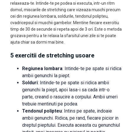
relaxeaza-te. Intinde-te pe podea si executa, intr-un ritm
domol, miscarile de stretching care vizeaza muschi precum
cei din regiunea lombara, soldurile, tendonul polipteu,
cvadricepsul si muschii gambelor. Mentine fiecare exercitiu
timp de 30 de secunde si repeta apoi de 3 ori. Este o metoda
grozava pentru a te relaxa la sfarsitul unei zile si te poate
ajuta chiar sa dormi mai bine.
5 exercitii de stretching usoare
Regiunea lombara
: Intinde-te pe spate si ridica
ambii genunchi la piept.
Solduri
: Intinde-te pe spate si ridica ambii
genunchi la piept, apoi lasa-i sa cada intr-o
parte, creand o rasucire a corpului. Ambii umeri
trebuie mentinuti pe podea.
Tendonul polipteu
: Intins pe spate, indoaie
ambii genunchi. Ridica, pe rand, fiecare picior in
dreptul pieptului. Executa aceasta cu genunchiul