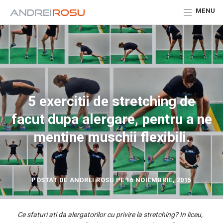
MENU
5 exercitii de stretching de
facut dupa alergare, pentru a ne
mentine muschii flexibili.
POSTAT DE ANDREI ROSU PE 16 NOIEMBRIE, 2015
Ce sfaturi ati da alergatorilor cu privire la stretching? In liceu,