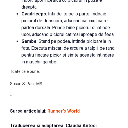
indoit, apoi incearca cu piciorul in pozitie
dreapta.
Cvadriceps
: Intinde-te pe-o parte. Indoaie
piciorul de deasupra, aducand calcaiul catre
partea dorsala. Prinde bine piciorul si intinde
usor, aducand piciorul cat mai aproape de fesa.
Gambe
: Stand pe podea, intinde picioarele in
fata. Executa miscari de arcuire a talpii, pe rand,
pentru fiecare picior si simte aceasta intindere
in muschii gambei.
Toate cele bune,
Susan S. Paul, MS
*
Sursa articolului:
Runner’s World
Traducerea si adaptarea:
Claudia Antoci