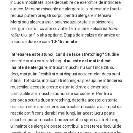
includa mobilitate, spre deosebire de exercitiile de intindere
statice. Mimand miscarile de alergare la o intensitate foarte
redusa putem pregati corpul pentru alergare intensiva.
Mergi sau alearga usor, balanseaza bratele si picioarele,
mergi in mars… cu alte cuvinte, fa miscare. Folosirea
foam
roller
-ului ar fi o alta optiune. Etapa de incalzire dinamica ar
trebui sa dureze cam
10-15 minute
.
Intrebarea este atunci, cand se face stretching?
Studiile
recente arata ca stretching-ul
nu este cel mai indicat
inainte de alergare
, intrucat muschii nu sunt incalziti si,
deci, mai putin flexibili si mai dispusi accidentelor daca sunt
intinsi. Totodata, intrucat stretching-ul presupune intinderea
muschilor, aceasta creste distanta dintre elementele
contractile ale muschiului, numite sarcomere. Pentru o
perioada scurta dupa stretching, datorita acestei distante
mai mari intre sarcomere, contractia musculara si timpul de
reactie pot fi considerabil mai lungi, iar acest lucru poate
slabi temporar muschii. Unii cercetatori spun ca stretching-
ul inainte de alergare poate contribui la cresterea riscului de
accidentare, din cauza acestei slabiri musculare care are loc