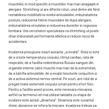
muschilor, in mod specific a muschilor mai mari anagajati in
alergare. Stretching-ul are diferite roluri, unul dintre ele fiind
restabilirea mobilitatii la nivelul articulatiilor, imbunatatirea
posturii, reducerea febrei musculare de dupa alergare,
imbunatatirea circulatiei si reducerea durerilor in regiunea
lombara. Unii cercetatori speculeaza ca stretching-ul poate
chiar imbunatati performanta atletica si reduce riscul de
accidentare.
Incalzirea presupune exact aceasta: „a incalzi”. Rolul ei este
de a creste temperatura corpului, ritmul cardiac, rata de
respiratie, de a facilita redistribuirea fluxului sanguin din
organele interne catre muschii mai mari de la extremitati,
de a lubrifia articulatiile, de a incalzi tesuturile conjuctive si
de a activa sistemul nervos central. Pe scurt, are rolul de a
pregati toate sistemele corpului uman pentru efort fizic.
Pentru a facilita acest proces, este necesara miscarea,
astfel ca termenul cel mai utilizat lalolalta cu etapa de
incalzire este astazi „dinamica”. Dinamica este cuvantul
cheie, deoarece se refera la miscare. Incalzirea trebuie sa