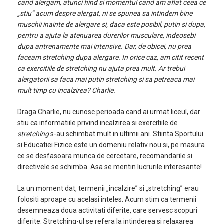
cand alergam, atunci fiind si momentul cand am aflat ceea ce
„stiu” acum despre alergat, ni se spunea sa intindem bine
muschii inainte de alergare si, daca este posibil, putin si dupa,
pentru a ajuta la atenuarea durerilor musculare, indeosebi
dupa antrenamente mai intensive. Dar, de obicei, nu prea
faceam stretching dupa alergare. In orice caz, am citit recent
ca exercitiile de stretching nu ajuta prea mult. Ar trebui
alergatorii sa faca mai putin stretching si sa petreaca mai
mult timp cu incalzirea?
Charlie.
Draga Charlie, nu cunosc perioada cand ai urmat liceul, dar
stiu ca informatiile privind incalzirea si exercitiile de
stretching
s-au schimbat mult in ultimii ani. Stiinta Sportului
si Educatiei Fizice este un domeniu relativ nou si, pe masura
ce se desfasoara munca de cercetare, recomandarile si
directivele se schimba. Asa se mentin lucrurile interesante!
La un moment dat, termenii „incalzire” si „stretching” erau
folositi aproape cu acelasi inteles. Acum stim ca termenii
desemneaza doua activitati diferite, care servesc scopuri
diferite. Stretching-ul se refera la intinderea si relaxarea