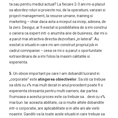
ta sau pentru mediul actual? La fiecare 2-3 ani mi-a placut
sa abordez roluri si proiecte noi, de la operatiuni, vanzari si
project management, la resurse umane, training si
marketing – chiar daca asta a inceput sa incep, adesea, de
la zero. Desigur, ar fi existat si posibilitatea de a imi construi
o cariera ca expert intr-o anumita arie de business, dar mi s-
a parut mai atractiva directia dezvoltarii „in lateral”. Au
existat si situatii in care mi-am construit propriul job in
cadrul comnpaniei – ceea ce mi s-a parut o oportunitate
extraordinara de a imi folosi la maxim calitatile si
experienta.
5.
Un obicei important pe care l-am dobandit lucrand in
„corporatie” este
atingerea obiectivelor
. Sa stii ca trebuie
sa obtii cu x% mai mult decat in anul precedent poate fi o
experienta stresanta pentru multi oameni, dar partea
frumoasa a acestui proces este ca trebuie sa… devii cu x%
mai bun. Iar aceasta abilitate, ca si multe altele dobandite
intr-o corporatie, are aplicabilitate si in alte arii ale vietii
noastre. Ganditi-va la toate acele situatii in care trebuie sa