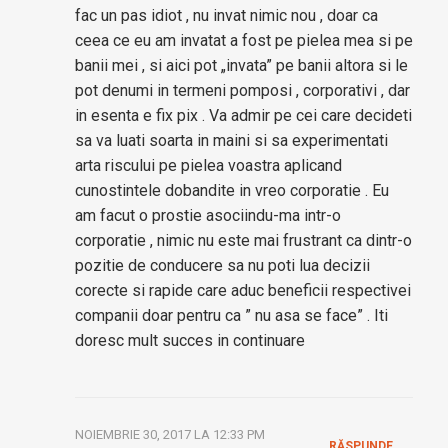
fac un pas idiot , nu invat nimic nou , doar ca
ceea ce eu am invatat a fost pe pielea mea si pe
banii mei , si aici pot „invata” pe banii altora si le
pot denumi in termeni pomposi , corporativi , dar
in esenta e fix pix . Va admir pe cei care decideti
sa va luati soarta in maini si sa experimentati
arta riscului pe pielea voastra aplicand
cunostintele dobandite in vreo corporatie . Eu
am facut o prostie asociindu-ma intr-o
corporatie , nimic nu este mai frustrant ca dintr-o
pozitie de conducere sa nu poti lua decizii
corecte si rapide care aduc beneficii respectivei
companii doar pentru ca ” nu asa se face” . Iti
doresc mult succes in continuare
NOIEMBRIE 30, 2017 LA 12:33 PM
RĂSPUNDE