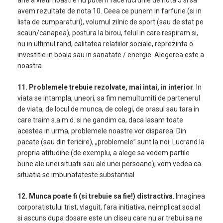
arie a vietii noastre nu putem face lucrurile de nota 5 si sa
avem rezultate de nota 10. Ceea ce punem in farfurie (si in
lista de cumparaturi), volumul zilnic de sport (sau de stat pe
scaun/canapea), postura la birou, felul in care respiram si,
nu in ultimul rand, calitatea relatiilor sociale, reprezinta o
investitie in boala sau in sanatate / energie. Alegerea este a
noastra.
11.
Problemele trebuie rezolvate, mai intai, in interior
. In
viata se intampla, uneori, sa fim nemultumiti de partenerul
de viata, de locul de munca, de colegi, de orasul sau tara in
care traim s.a.m.d. si ne gandim ca, daca lasam toate
acestea in urma, problemele noastre vor disparea. Din
pacate (sau din fericire), „problemele” sunt la noi. Lucrand la
propria atitudine (de exemplu, a alege sa vedem partile
bune ale unei situatii sau ale unei persoane), vom vedea ca
situatia se imbunatateste substantial.
12. Munca poate fi (si trebuie sa fie!) distractiva
. Imaginea
corporatistului trist, vlaguit, fara initiativa, neimplicat social
si ascuns dupa dosare este un cliseu care nu ar trebui sa ne