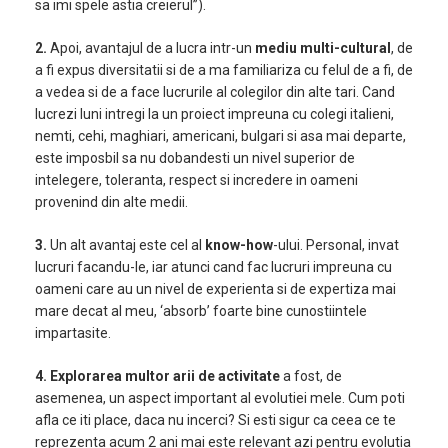
sa imi spele astia creierul”).
2.
Apoi, avantajul de a lucra intr-un
mediu multi-cultural
, de
a fi expus diversitatii si de a ma familiariza cu felul de a fi, de
a vedea si de a face lucrurile al colegilor din alte tari. Cand
lucrezi luni intregi la un proiect impreuna cu colegi italieni,
nemti, cehi, maghiari, americani, bulgari si asa mai departe,
este imposbil sa nu dobandesti un nivel superior de
intelegere, toleranta, respect si incredere in oameni
provenind din alte medii.
3.
Un alt avantaj este cel al
know-how
-ului. Personal, invat
lucruri facandu-le, iar atunci cand fac lucruri impreuna cu
oameni care au un nivel de experienta si de expertiza mai
mare decat al meu, ‘absorb’ foarte bine cunostiintele
impartasite.
4. Explorarea multor arii de activitate
a fost, de
asemenea, un aspect important al evolutiei mele. Cum poti
afla ce iti place, daca nu incerci? Si esti sigur ca ceea ce te
reprezenta acum 2 ani mai este relevant azi pentru evolutia