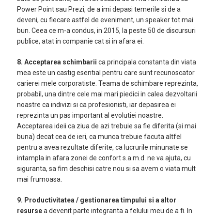
Power Point sau Prezi, de a imi depasi temerile si de a
deveni, cu fiecare astfel de eveniment, un speaker tot mai
bun. Ceea ce m-a condus, in 2015, la peste 50 de discursuri
publice, atat in companie cat si in afara ei.
8.
Acceptarea schimbarii
ca principala constanta din viata
mea este un castig esential pentru care sunt recunoscator
carierei mele corporatiste. Teama de schimbare reprezinta,
probabil, una dintre cele mai mari piedici in calea dezvoltarii
noastre ca indivizi si ca profesionisti, iar depasirea ei
reprezinta un pas important al evolutiei noastre.
Acceptarea ideii ca ziua de azi trebuie sa fie diferita (si mai
buna) decat cea de ieri, ca munca trebuie facuta altfel
pentru a avea rezultate diferite, ca lucrurile minunate se
intampla in afara zonei de confort s.a.m.d. ne va ajuta, cu
siguranta, sa fim deschisi catre nou si sa avem o viata mult
mai frumoasa.
9. Productivitatea / gestionarea timpului si a altor
resurse
a devenit parte integranta a felului meu de a fi. In