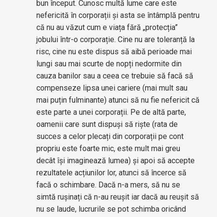
bun început. Cunosc multă lume care este
nefericită în corporații și asta se întâmplă pentru
că nu au văzut cum e viața fără „protecția”
jobului într-o corporație. Cine nu are toleranță la
risc, cine nu este dispus să aibă perioade mai
lungi sau mai scurte de nopți nedormite din
cauza banilor sau a ceea ce trebuie să facă să
compenseze lipsa unei cariere (mai mult sau
mai puțin fulminante) atunci să nu fie nefericit că
este parte a unei corporații. Pe de altă parte,
oamenii care sunt dispuși să riște (rata de
succes a celor plecați din corporații pe cont
propriu este foarte mic, este mult mai greu
decât își imaginează lumea) și apoi să accepte
rezultatele acțiunilor lor, atunci să încerce să
facă o schimbare. Dacă n-a mers, să nu se
simtă rușinați că n-au reușit iar dacă au reușit să
nu se laude, lucrurile se pot schimba oricând