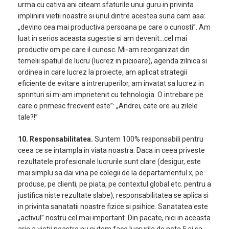
urma cu cativa ani citeam sfaturile unui guru in privinta
implinirii vietii noastre si unul dintre acestea suna cam asa:
„devino cea mai productiva persoana pe care o cunosti”. Am
luat in serios aceasta sugestie si am devenit…cel mai
productiv om pe care il cunosc. Mi-am reorganizat din
temelii spatiul de lucru (lucrez in picioare), agenda zilnica si
ordinea in care lucrez la proiecte, am aplicat strategii
eficiente de evitare a intreruperilor, am invatat sa lucrez in
sprinturi si m-am imprietenit cu tehnologia. O intrebare pe
care o primesc frecvent este”: „Andrei, cate ore au zilele
tale?!”
10. Responsabilitatea.
Suntem 100% responsabili pentru
ceea ce se intampla in viata noastra. Daca in ceea priveste
rezultatele profesionale lucrurile sunt clare (desigur, este
mai simplu sa dai vina pe colegii de la departamentul x, pe
produse, pe clienti, pe piata, pe contextul global etc. pentru a
justifica niste rezultate slabe), responsabilitatea se aplica si
in privinta sanatatii noastre fizice si psihice. Sanatatea este
„activul” nostru cel mai important. Din pacate, nici in aceasta