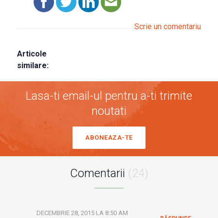
Scrie un comentariu
Articole
similare:
Lasa-ti email-ul pentru a-ti trimite
noutati
ABONEAZA-TE
Comentarii
(24)
DECEMBRIE 28, 2015 LA 8:50 AM