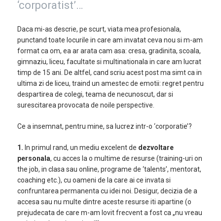
‘corporatist’…
Daca mi-as descrie, pe scurt, viata mea profesionala,
punctand toate locurile in care am invatat ceva nou si m-am
format ca om, ea ar arata cam asa: cresa, gradinita, scoala,
gimnaziu, liceu, facultate si multinationala in care am lucrat
timp de 15 ani. De altfel, cand scriu acest post ma simt ca in
ultima zi de liceu, traind un amestec de emotii: regret pentru
despartirea de colegi, teama de necunoscut, dar si
surescitarea provocata de noile perspective.
Ce a insemnat, pentru mine, sa lucrez intr-o ‘corporatie’?
1.
In primul rand, un mediu excelent de
dezvoltare
personala
, cu acces la o multime de resurse (training-uri on
the job, in clasa sau online, programe de ‘talents’, mentorat,
coaching etc.), cu oameni de la care ai ce invata si
confruntarea permanenta cu idei noi. Desigur, decizia de a
accesa sau nu multe dintre aceste resurse iti apartine (o
prejudecata de care m-am lovit frecvent a fost ca „nu vreau