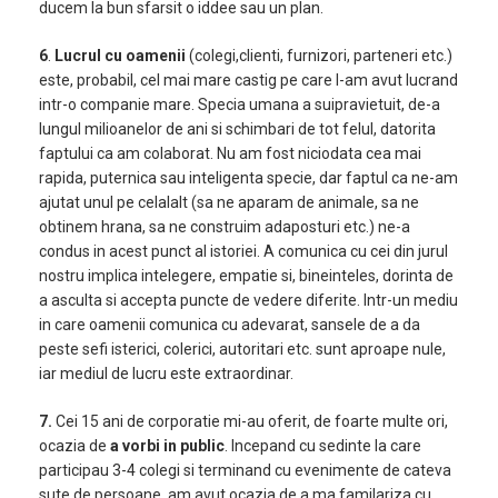
ducem la bun sfarsit o iddee sau un plan.
6
.
Lucrul cu oamenii
(colegi,clienti, furnizori, parteneri etc.)
este, probabil, cel mai mare castig pe care l-am avut lucrand
intr-o companie mare. Specia umana a suipravietuit, de-a
lungul milioanelor de ani si schimbari de tot felul, datorita
faptului ca am colaborat. Nu am fost niciodata cea mai
rapida, puternica sau inteligenta specie, dar faptul ca ne-am
ajutat unul pe celalalt (sa ne aparam de animale, sa ne
obtinem hrana, sa ne construim adaposturi etc.) ne-a
condus in acest punct al istoriei. A comunica cu cei din jurul
nostru implica intelegere, empatie si, bineinteles, dorinta de
a asculta si accepta puncte de vedere diferite. Intr-un mediu
in care oamenii comunica cu adevarat, sansele de a da
peste sefi isterici, colerici, autoritari etc. sunt aproape nule,
iar mediul de lucru este extraordinar.
7.
Cei 15 ani de corporatie mi-au oferit, de foarte multe ori,
ocazia de
a vorbi in public
. Incepand cu sedinte la care
participau 3-4 colegi si terminand cu evenimente de cateva
sute de persoane, am avut ocazia de a ma familariza cu