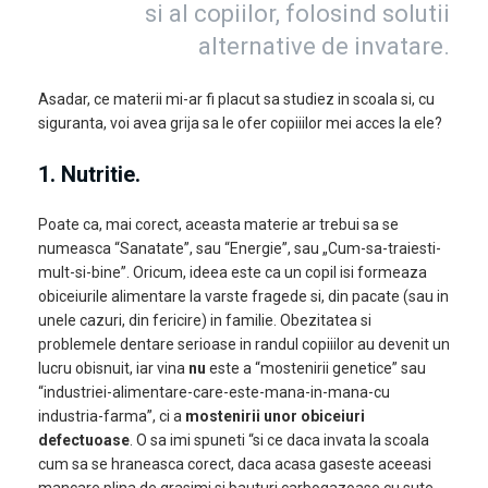
si al copiilor, folosind solutii
alternative de invatare.
Asadar, ce materii mi-ar fi placut sa studiez in scoala si, cu
siguranta, voi avea grija sa le ofer copiiilor mei acces la ele?
1. Nutritie
.
Poate ca, mai corect, aceasta materie ar trebui sa se
numeasca “Sanatate”, sau “Energie”, sau „Cum-sa-traiesti-
mult-si-bine”. Oricum, ideea este ca un copil isi formeaza
obiceiurile alimentare la varste fragede si, din pacate (sau in
unele cazuri, din fericire) in familie. Obezitatea si
problemele dentare serioase in randul copiiilor au devenit un
lucru obisnuit, iar vina
nu
este a “mostenirii genetice” sau
“industriei-alimentare-care-este-mana-in-mana-cu
industria-farma”, ci a
mostenirii unor obiceiuri
defectuoase
. O sa imi spuneti “si ce daca invata la scoala
cum sa se hraneasca corect, daca acasa gaseste aceeasi