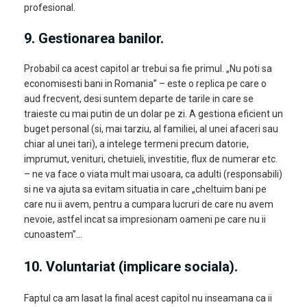
profesional.
9. Gestionarea banilor
.
Probabil ca acest capitol ar trebui sa fie primul. „Nu poti sa
economisesti bani in Romania” – este o replica pe care o
aud frecvent, desi suntem departe de tarile in care se
traieste cu mai putin de un dolar pe zi. A gestiona eficient un
buget personal (si, mai tarziu, al familiei, al unei afaceri sau
chiar al unei tari), a intelege termeni precum datorie,
imprumut, venituri, chetuieli, investitie, flux de numerar etc.
– ne va face o viata mult mai usoara, ca adulti (responsabili)
si ne va ajuta sa evitam situatia in care „cheltuim bani pe
care nu ii avem, pentru a cumpara lucruri de care nu avem
nevoie, astfel incat sa impresionam oameni pe care nu ii
cunoastem”…
10. Voluntariat (implicare sociala).
Faptul ca am lasat la final acest capitol nu inseamana ca ii