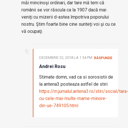
măi mincinoşi ordinari, dar tare mă tem că
românii se vor răscula ca la 1907 dacă mai
veniţi cu mizerii d-astea împotriva poporului
nostru. Ştim foarte bine cine sunteţi voi şi cu ce
vă ocupaţi.
DECEMBRIE 22, 2018 LA 1:54 PM
RĂSPUNDE
Andrei Rosu
Stimate domn, vad ca si sorosistii de
la antena3 posteaza astfel de stiri:
https://m.jurnalul.antena3.ro/stiri/social/tara
cu-cele-mai-multe-mame-minore-
din-ue-749105.html