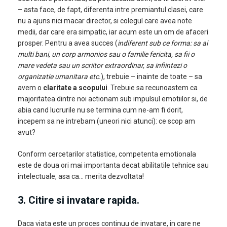
– asta face, de fapt, diferenta intre premiantul clasei, care
nu a ajuns nici macar director, si colegul care avea note
medii, dar care era simpatic, iar acum este un om de afaceri
prosper. Pentru a avea succes (
indiferent sub ce forma: sa ai
multi bani, un corp armonios sau o familie fericita, sa fii o
mare vedeta sau un scriitor extraordinar, sa infiintezi o
organizatie umanitara etc.
), trebuie – inainte de toate – sa
avem o
claritate a scopului
. Trebuie sa recunoastem ca
majoritatea dintre noi actionam sub impulsul emotiilor si, de
abia cand lucrurile nu se termina cum ne-am fi dorit,
incepem sa ne intrebam (uneori nici atunci): ce scop am
avut?
Conform cercetarilor statistice, competenta emotionala
este de doua ori mai importanta decat abilitatile tehnice sau
intelectuale, asa ca… merita dezvoltata!
3. Citire si invatare rapida
.
Daca viata este un proces continuu de invatare, in care ne