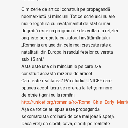
O mizerie de articol construit pe propagandă
neomarxistă şi minciuni. Tot ce scrie aici nu are
nici o legătură cu învăţământul de stat ci mai
degrabă este un program de dezvoltare a reţelei
ong-iste soroşiste cu ajutorul învăţământului.
„Romania are una din cele mai crescute rate a
natalitatii din Europa in randul fetelor cu varsta
sub 15 ani.”
Asta este una din minciunile pe care s-a
construit această mizerie de articol.
Care este realitatea? Păi studiul UNICEF care
spunea acest lucru se referea la fetiţe minore
de etnie ţigani nu la români.
http://unicef.org/romania/ro/Roma_Girls_Early_Marri
Aşa că tot ce aţi spus este propagandă
sexomarxistă ordinară de cea mai joasă speţă.
Dacă vreţi să clădiţi ceva, clădiţi pe realitate