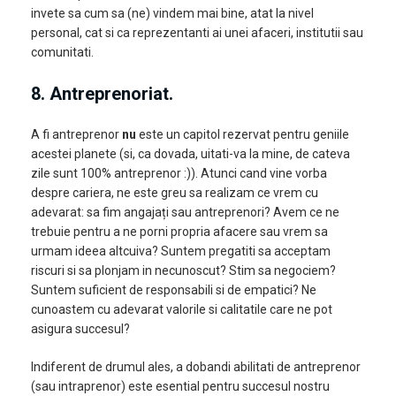
invete sa cum sa (ne) vindem mai bine, atat la nivel
personal, cat si ca reprezentanti ai unei afaceri, institutii sau
comunitati.
8. Antreprenoriat
.
A fi antreprenor
nu
este un capitol rezervat pentru geniile
acestei planete (si, ca dovada, uitati-va la mine, de cateva
zile sunt 100% antreprenor :)). Atunci cand vine vorba
despre cariera, ne este greu sa realizam ce vrem cu
adevarat: sa fim angajați sau antreprenori? Avem ce ne
trebuie pentru a ne porni propria afacere sau vrem sa
urmam ideea altcuiva? Suntem pregatiti sa acceptam
riscuri si sa plonjam in necunoscut? Stim sa negociem?
Suntem suficient de responsabili si de empatici? Ne
cunoastem cu adevarat valorile si calitatile care ne pot
asigura succesul?
Indiferent de drumul ales, a dobandi abilitati de antreprenor
(sau intraprenor) este esential pentru succesul nostru