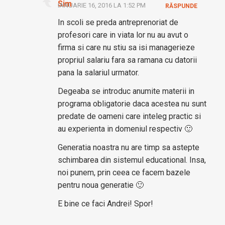
Sim
IANUARIE 16, 2016 LA 1:52 PM
RĂSPUNDE
In scoli se preda antreprenoriat de
profesori care in viata lor nu au avut o
firma si care nu stiu sa isi managerieze
propriul salariu fara sa ramana cu datorii
pana la salariul urmator.
Degeaba se introduc anumite materii in
programa obligatorie daca acestea nu sunt
predate de oameni care inteleg practic si
au experienta in domeniul respectiv 🙂
Generatia noastra nu are timp sa astepte
schimbarea din sistemul educational. Insa,
noi punem, prin ceea ce facem bazele
pentru noua generatie 🙂
E bine ce faci Andrei! Spor!