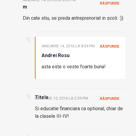
RĂSPUNDE
m
Din cate stiu, se preda antreprenoriat in scoli. :))
IANUARIE 14, 2016 LA 8:34 PM
RĂSPUNDE
Andrei Rosu
asta este o veste foarte buna!
Titela
IANUARIE 15, 2016 LA 2:39 PM
RĂSPUNDE
Si educatie financiara ca optional, chiar de
la clasele III-IV!