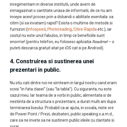
inregimentam in diverse institutii, unde avem de
inmagazinat o cantitate uriasa de informatii, de ce nu am
incepe acest proces prin a dobandi o abilitate esentiala: sa
citim (si sa invatam) rapid? Exista o multime de metode si
furnizori (
Infospeed
,
Photoreading
,
Citire-Rapida
etc.), iar
costul nu este unul fabulos, in timp ce beneficiile sunt
enorme! (pentru telefon, eu folosesc aplicatia
Readme!
– o
puteti descarca gratuit atat pe iOS cat si pe Android).
4. Construirea si sustinerea unei
prezentari in public
.
Nu stiu cati dintre noi ne simteam in largul nostru cand eram
scosi “in fata clasei” (sau “la tabla”). Cu siguranta, nu este
cazul meu. Iar teama de a vorbi in public, alimentata si de
nestiinta de a structura o prezentare, a durat multi ani dupa
terminarea liceului. Probabil ca ar ajuta, in scoala, niste ore
de Power Point / Prezi, dezbateri, public speaking s.a.m.d.,
care sa ne invete sa ne sustinem public ideile cu claritate si
curaj.