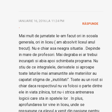
IANUARIE 16, 2016 LA 11:24 PM
RĂSPUNDE
.
Mai mult de jumatate le-am facut ori in scoala
generala, ori in liceu ( am absolvit liceul anul
trecut). Nu e chiar asa neagra situatia . Depinde
in mare de profesori. Mai degraba ei ar trebui
incurajati si abia apoi schimbata programa. Nu
stiu de ce integralele, derivatele si aproape
toate laturile mai amanuntite ale materiilor au
capatat stigma de ,,inutilitati”. Toate au un rost si
chiar daca respectivul nu va folosi o parte dintre
ele in viata zilnica, tot nu-i strica antrenarea
logicii care sta in spatele lor . In plus,
aprofundarea lor vine in liceu, unde se
presupune ca elevul a venit din pasiune pentru