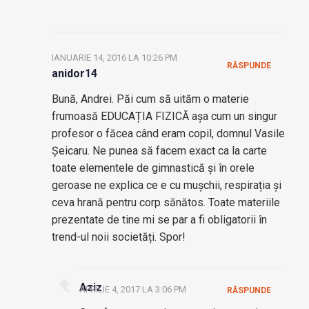
IANUARIE 14, 2016 LA 10:26 PM
RĂSPUNDE
anidor14
Bună, Andrei. Păi cum să uităm o materie
frumoasă EDUCAȚIA FIZICĂ așa cum un singur
profesor o făcea când eram copil, domnul Vasile
Șeicaru. Ne punea să facem exact ca la carte
toate elementele de gimnastică și în orele
geroase ne explica ce e cu mușchii, respirația și
ceva hrană pentru corp sănătos. Toate materiile
prezentate de tine mi se par a fi obligatorii în
trend-ul noii societăți. Spor!
Aziz
APRILIE 4, 2017 LA 3:06 PM
RĂSPUNDE