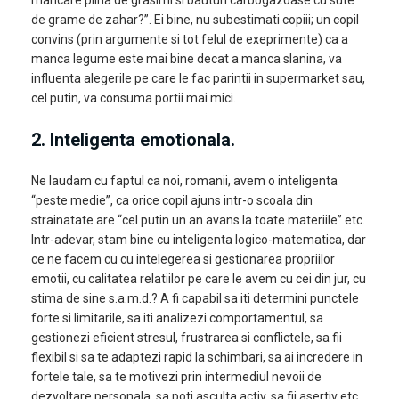
mancare plina de grasimi si bauturi carbogazoase cu sute
de grame de zahar?”. Ei bine, nu subestimati copiii; un copil
convins (prin argumente si tot felul de exeprimente) ca a
manca legume este mai bine decat a manca slanina, va
influenta alegerile pe care le fac parintii in supermarket sau,
cel putin, va consuma portii mai mici.
2. Inteligenta emotionala
.
Ne laudam cu faptul ca noi, romanii, avem o inteligenta
“peste medie”, ca orice copil ajuns intr-o scoala din
strainatate are “cel putin un an avans la toate materiile” etc.
Intr-adevar, stam bine cu inteligenta logico-matematica, dar
ce ne facem cu cu intelegerea si gestionarea propriilor
emotii, cu calitatea relatiilor pe care le avem cu cei din jur, cu
stima de sine s.a.m.d.? A fi capabil sa iti determini punctele
forte si limitarile, sa iti analizezi comportamentul, sa
gestionezi eficient stresul, frustrarea si conflictele, sa fii
flexibil si sa te adaptezi rapid la schimbari, sa ai incredere in
fortele tale, sa te motivezi prin intermediul nevoii de
dezvoltare personala, sa poti asculta activ, sa fii asertiv etc.