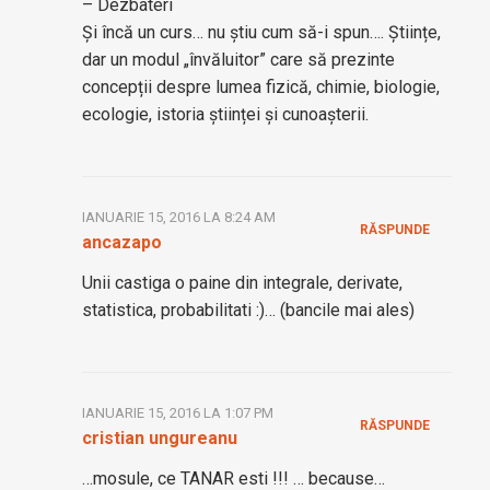
– Dezbateri
Și încă un curs… nu știu cum să-i spun…. Științe,
dar un modul „învăluitor” care să prezinte
concepții despre lumea fizică, chimie, biologie,
ecologie, istoria științei și cunoașterii.
IANUARIE 15, 2016 LA 8:24 AM
RĂSPUNDE
ancazapo
Unii castiga o paine din integrale, derivate,
statistica, probabilitati :)… (bancile mai ales)
IANUARIE 15, 2016 LA 1:07 PM
RĂSPUNDE
cristian ungureanu
…mosule, ce TANAR esti !!! … because…