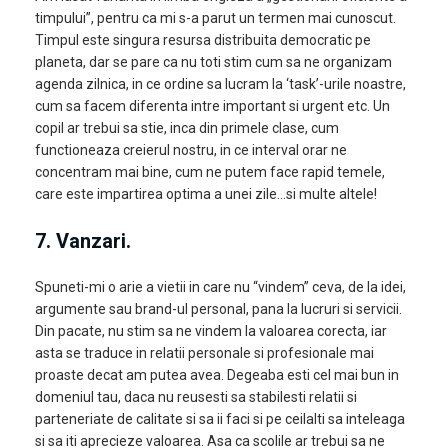
timpului”, pentru ca mi s-a parut un termen mai cunoscut.
Timpul este singura resursa distribuita democratic pe
planeta, dar se pare ca nu toti stim cum sa ne organizam
agenda zilnica, in ce ordine sa lucram la ‘task’-urile noastre,
cum sa facem diferenta intre important si urgent etc. Un
copil ar trebui sa stie, inca din primele clase, cum
functioneaza creierul nostru, in ce interval orar ne
concentram mai bine, cum ne putem face rapid temele,
care este impartirea optima a unei zile…si multe altele!
7. Vanzari
.
Spuneti-mi o arie a vietii in care nu “vindem” ceva, de la idei,
argumente sau brand-ul personal, pana la lucruri si servicii.
Din pacate, nu stim sa ne vindem la valoarea corecta, iar
asta se traduce in relatii personale si profesionale mai
proaste decat am putea avea. Degeaba esti cel mai bun in
domeniul tau, daca nu reusesti sa stabilesti relatii si
parteneriate de calitate si sa ii faci si pe ceilalti sa inteleaga
si sa iti aprecieze valoarea. Asa ca scolile ar trebui sa ne