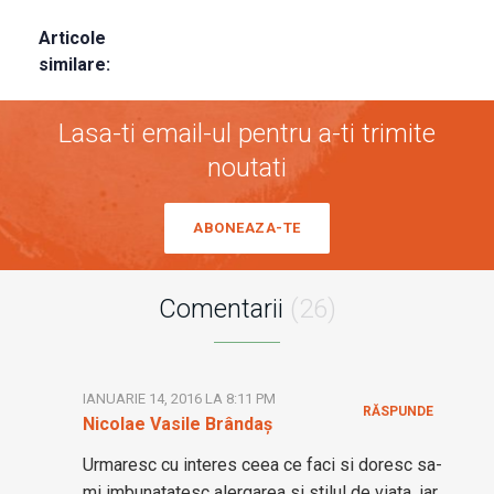
Articole
similare:
Lasa-ti email-ul pentru a-ti trimite
noutati
ABONEAZA-TE
Comentarii
(26)
IANUARIE 14, 2016 LA 8:11 PM
RĂSPUNDE
Nicolae Vasile Brândaș
Urmaresc cu interes ceea ce faci si doresc sa-
mi imbunatatesc alergarea si stilul de viata, iar