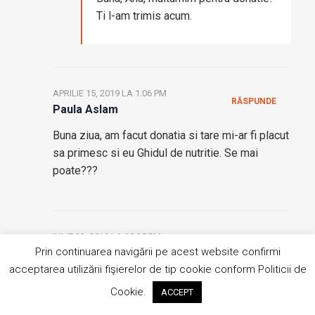
Ti l-am trimis acum.
APRILIE 15, 2019 LA 1:06 PM
RĂSPUNDE
Paula Aslam
Buna ziua, am facut donatia si tare mi-ar fi placut
sa primesc si eu Ghidul de nutritie. Se mai
poate???
IULIE 23, 2019 LA 10:35 PM
RĂSPUNDE
Prin continuarea navigării pe acest website confirmi
Cristea Doina
acceptarea utilizării fişierelor de tip cookie conform Politicii de
Buna seara, si eu imi doresc Ghidul de nutritie.
Cookie.
ACCEPT
Nu am primit-o inca. Multumesc.