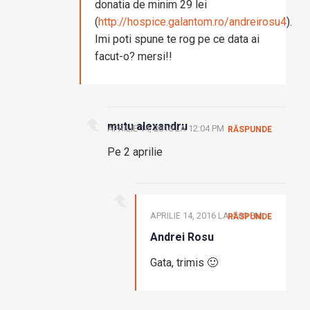
donatia de minim 29 lei
(
http://hospice.galantom.ro/andreirosu4
).
Imi poti spune te rog pe ce data ai
facut-o? mersi!!
mutu alexandru
APRILIE 14, 2016 LA 12:04 PM
RĂSPUNDE
Pe 2 aprilie
APRILIE 14, 2016 LA 4:00 PM
RĂSPUNDE
Andrei Rosu
Gata, trimis 🙂