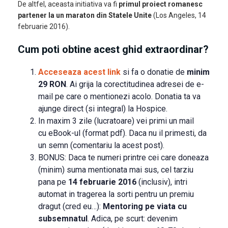
De altfel, aceasta initiativa va fi
primul proiect romanesc
partener la un maraton din Statele Unite
(Los Angeles, 14
februarie 2016).
Cum poti obtine acest ghid extraordinar?
Acceseaza acest link
si fa o donatie de
minim
29 RON
. Ai grija la corectitudinea adresei de e-
mail pe care o mentionezi acolo. Donatia ta va
ajunge direct (si integral) la Hospice.
In maxim 3 zile (lucratoare) vei primi un mail
cu eBook-ul (format pdf). Daca nu il primesti, da
un semn (comentariu la acest post).
BONUS: Daca te numeri printre cei care doneaza
(minim) suma mentionata mai sus, cel tarziu
pana pe
14 februarie 2016
(inclusiv), intri
automat in tragerea la sorti pentru un premiu
dragut (cred eu…):
Mentoring pe viata cu
subsemnatul
. Adica, pe scurt: devenim