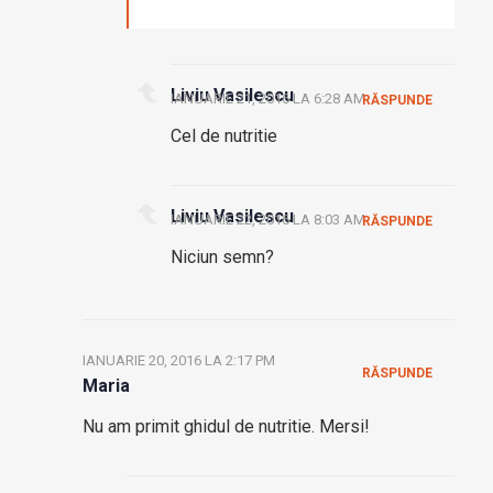
Liviu Vasilescu
IANUARIE 21, 2016 LA 6:28 AM
RĂSPUNDE
Cel de nutritie
Liviu Vasilescu
IANUARIE 22, 2016 LA 8:03 AM
RĂSPUNDE
Niciun semn?
IANUARIE 20, 2016 LA 2:17 PM
RĂSPUNDE
Maria
Nu am primit ghidul de nutritie. Mersi!