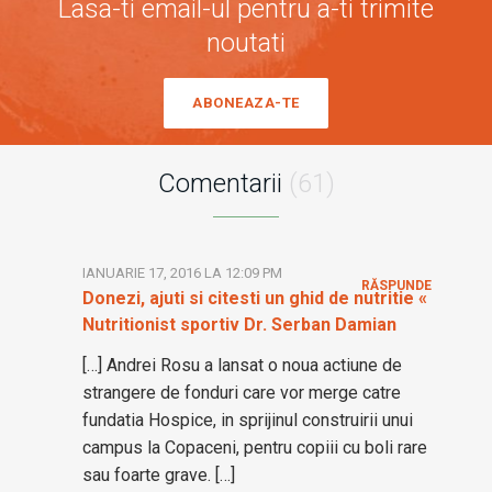
Lasa-ti email-ul pentru a-ti trimite
noutati
ABONEAZA-TE
Comentarii
(61)
IANUARIE 17, 2016 LA 12:09 PM
RĂSPUNDE
Donezi, ajuti si citesti un ghid de nutritie «
Nutritionist sportiv Dr. Serban Damian
[…] Andrei Rosu a lansat o noua actiune de
strangere de fonduri care vor merge catre
fundatia Hospice, in sprijinul construirii unui
campus la Copaceni, pentru copiii cu boli rare
sau foarte grave. […]