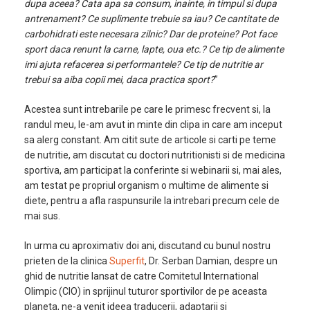
dupa aceea? Cata apa sa consum, inainte, in timpul si dupa
antrenament? Ce suplimente trebuie sa iau? Ce cantitate de
carbohidrati este necesara zilnic? Dar de proteine? Pot face
sport daca renunt la carne, lapte, oua etc.? Ce tip de alimente
imi ajuta refacerea si performantele? Ce tip de nutritie ar
trebui sa aiba copii mei, daca practica sport?
”
Acestea sunt intrebarile pe care le primesc frecvent si, la
randul meu, le-am avut in minte din clipa in care am inceput
sa alerg constant. Am citit sute de articole si carti pe teme
de nutritie, am discutat cu doctori nutritionisti si de medicina
sportiva, am participat la conferinte si webinarii si, mai ales,
am testat pe propriul organism o multime de alimente si
diete, pentru a afla raspunsurile la intrebari precum cele de
mai sus.
In urma cu aproximativ doi ani, discutand cu bunul nostru
prieten de la clinica
Superfit
, Dr. Serban Damian, despre un
ghid de nutritie lansat de catre Comitetul International
Olimpic (CIO) in sprijinul tuturor sportivilor de pe aceasta
planeta, ne-a venit ideea traducerii, adaptarii si