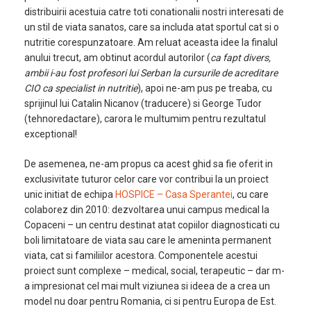
distribuirii acestuia catre toti conationalii nostri interesati de
un stil de viata sanatos, care sa includa atat sportul cat si o
nutritie corespunzatoare. Am reluat aceasta idee la finalul
anului trecut, am obtinut acordul autorilor (
ca fapt divers,
ambii i-au fost profesori lui Serban la cursurile de acreditare
CIO ca specialist in nutritie
), apoi ne-am pus pe treaba, cu
sprijinul lui Catalin Nicanov (traducere) si George Tudor
(tehnoredactare), carora le multumim pentru rezultatul
exceptional!
De asemenea, ne-am propus ca acest ghid sa fie oferit in
exclusivitate tuturor celor care vor contribui la un proiect
unic initiat de echipa
HOSPICE – Casa Sperantei
, cu care
colaborez din 2010: dezvoltarea unui campus medical la
Copaceni – un centru destinat atat copiilor diagnosticati cu
boli limitatoare de viata sau care le ameninta permanent
viata, cat si familiilor acestora. Componentele acestui
proiect sunt complexe – medical, social, terapeutic – dar m-
a impresionat cel mai mult viziunea si ideea de a crea un
model nu doar pentru Romania, ci si pentru Europa de Est.