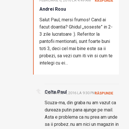
FEBRUARIE 6, 2016 LA 4:49 AM
RĂSPUNDE
Andrei Rosu
Salut Paul, mersi frumos! Cand ai
facut doantia? Ghidul „soseste” in 2-
3 zile lucratoare :). Referitor la
pantofii mentionati, sunt foarte buni
toti 3, deci cel mai bine este sa ii
probezi, sa vezi cum iti vin si cum te
intelegi cu ei…
Colta Paul
FEBRUARIE 7, 2016 LA 9:30 PM
RĂSPUNDE
Scuza-ma, din graba nu am vazut ca
dureaza putin pana ajunge pe mail.
Asta e problema ca nu prea am unde
sa ii probez..nu am nici un magazin in