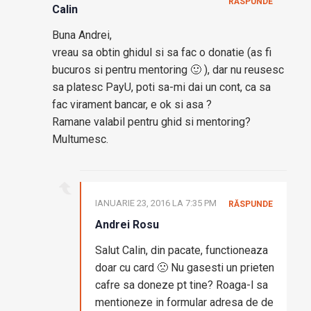
RĂSPUNDE
Calin
Buna Andrei,
vreau sa obtin ghidul si sa fac o donatie (as fi
bucuros si pentru mentoring 🙂 ), dar nu reusesc
sa platesc PayU, poti sa-mi dai un cont, ca sa
fac virament bancar, e ok si asa ?
Ramane valabil pentru ghid si mentoring?
Multumesc.
IANUARIE 23, 2016 LA 7:35 PM
RĂSPUNDE
Andrei Rosu
Salut Calin, din pacate, functioneaza
doar cu card 🙁 Nu gasesti un prieten
cafre sa doneze pt tine? Roaga-l sa
mentioneze in formular adresa de de