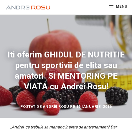
MENU
Iti oferim GHIDUL DE NUTRITIE
pentru sportivii de elita sau
amatori. Si MENTORING PE
VIATA cu Andrei Rosu!
POSTAT DE ANDREI ROSU PE 16 IANUARIE, 2016
„
Andrei, ce trebuie sa mananc inainte de antrenament? Dar