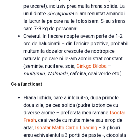
pe urcare!), inclusiv prea multa hrana solida. La
unul dintre
checkpoint
-uri am renuntat amandoi
la lucrurile pe care nu le folosisem. S-au strans
cam 7-8 kg de persoana!
Creierul. In fiecare noapte aveam parte de 1-2
ore de halucinatii – din fericire pozitive, probabil
multumita dozelor crescute de nootropice
naturale pe care ni le-am administrat constant
(seminte, nucifere, soia,
Ginkgo Biloba
–
multumiri, Walmark!
, cafeina, ceai verde etc.).
Ce a functionat
Hrana lichida, care a inlocuit-o, dupa primele
doua zile, pe cea solida (pudre izotonice cu
diverse arome – preferata mea ramane
Isostar
Fresh
, ceai verde cu multa miere sau sirop de
artar,
Isostar Malto Carbo Loading
– 3 plicuri
erau echivalentul a 3 portii de paste -, ciocolata