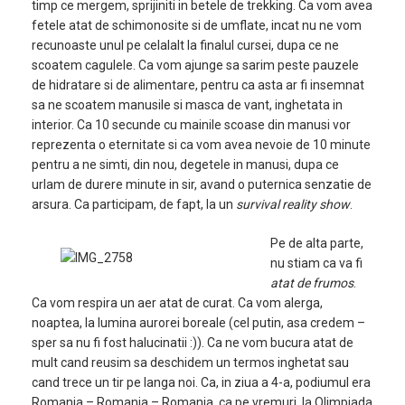
timp ce mergem, sprijiniti in betele de trekking. Ca vom avea
fetele atat de schimonosite si de umflate, incat nu ne vom
recunoaste unul pe celalalt la finalul cursei, dupa ce ne
scoatem cagulele. Ca vom ajunge sa sarim peste pauzele
de hidratare si de alimentare, pentru ca asta ar fi insemnat
sa ne scoatem manusile si masca de vant, inghetata in
interior. Ca 10 secunde cu mainile scoase din manusi vor
reprezenta o eternitate si ca vom avea nevoie de 10 minute
pentru a ne simti, din nou, degetele in manusi, dupa ce
urlam de durere minute in sir, avand o puternica senzatie de
arsura. Ca participam, de fapt, la un
survival reality show
.
Pe de alta parte,
nu stiam ca va fi
atat de frumos
.
Ca vom respira un aer atat de curat. Ca vom alerga,
noaptea, la lumina aurorei boreale (cel putin, asa credem –
sper sa nu fi fost halucinatii :)). Ca ne vom bucura atat de
mult cand reusim sa deschidem un termos inghetat sau
cand trece un tir pe langa noi. Ca, in ziua a 4-a, podiumul era
Romania – Romania – Romania, ca pe vremuri, la Olimpiada