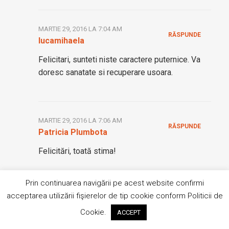
MARTIE 29, 2016 LA 7:04 AM
RĂSPUNDE
lucamihaela
Felicitari, sunteti niste caractere puternice. Va
doresc sanatate si recuperare usoara.
MARTIE 29, 2016 LA 7:06 AM
RĂSPUNDE
Patricia Plumbota
Felicitări, toată stima!
Prin continuarea navigării pe acest website confirmi
acceptarea utilizării fişierelor de tip cookie conform Politicii de
MARTIE 29, 2016 LA 7:23 AM
RĂSPUNDE
Catalin
Cookie.
ACCEPT