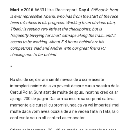
Martie 2016
. 6633 Ultra. Race report.
Day 4
.
Still out in front
is ever repressible Tiberiu, who has from the start of the race
been relentless in his progress. Working to an obvious plan,
Tiberiu is resting very little at the checkpoints, but is
frequently bivvying for short catnaps along the trail… and it
seems to be working. About 5-6 hours behind are his
compatriots Vlad and Andrei, with our great friend PJ
chasing non to far behind
.
*
Nu stiu de ce, dar am simtit nevoia de a scrie aceste
intamplari inainte de a va povesti despre cursa noastra de la
Cercul Polar. Sunt atat de multe de spus, incat nu cred ca ar
ajunge 200 de pagini. Dar am sa incerc sa surprind cateva
momente ale cursei, cu promisiunea ca va voi impartasi mai
multe daca vom avea ocazia de a ne vedea fata in fata, la o
conferinta sau in alt context asemanator…