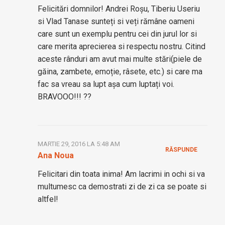
Felicitări domnilor! Andrei Roșu, Tiberiu Useriu
si Vlad Tanase sunteți si veți rămâne oameni
care sunt un exemplu pentru cei din jurul lor si
care merita aprecierea si respectu nostru. Citind
aceste rânduri am avut mai multe stări(piele de
găina, zambete, emoție, râsete, etc.) si care ma
fac sa vreau sa lupt așa cum luptați voi.
BRAVOOO!!! ??
MARTIE 29, 2016 LA 5:48 AM
RĂSPUNDE
Ana Noua
Felicitari din toata inima! Am lacrimi in ochi si va
multumesc ca demostrati zi de zi ca se poate si
altfel!