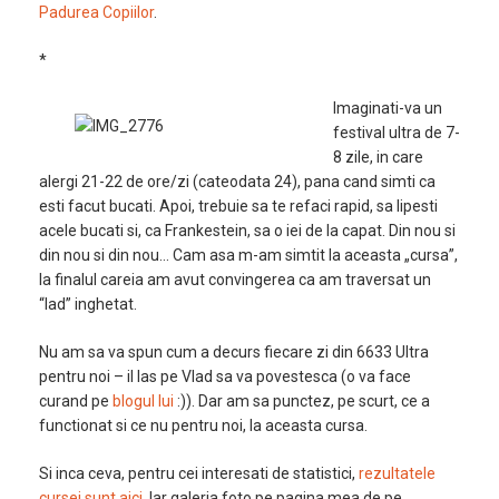
Padurea Copiilor
.
*
Imaginati-va un
festival ultra de 7-
8 zile, in care
alergi 21-22 de ore/zi (cateodata 24), pana cand simti ca
esti facut bucati. Apoi, trebuie sa te refaci rapid, sa lipesti
acele bucati si, ca Frankestein, sa o iei de la capat. Din nou si
din nou si din nou… Cam asa m-am simtit la aceasta „cursa”,
la finalul careia am avut convingerea ca am traversat un
“Iad” inghetat.
Nu am sa va spun cum a decurs fiecare zi din 6633 Ultra
pentru noi – il las pe Vlad sa va povestesca (o va face
curand pe
blogul lui
:)). Dar am sa punctez, pe scurt, ce a
functionat si ce nu pentru noi, la aceasta cursa.
Si inca ceva, pentru cei interesati de statistici,
rezultatele
cursei sunt aici
. Iar galeria foto pe pagina mea de pe