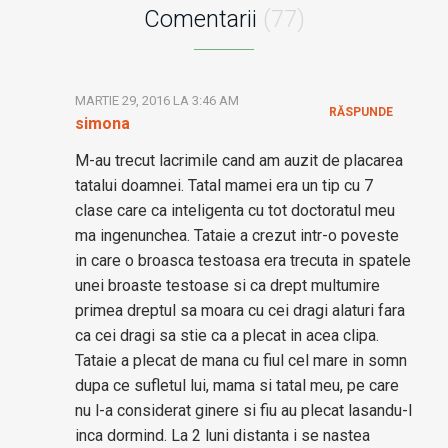
Comentarii
(77)
MARTIE 29, 2016 LA 3:46 AM
RĂSPUNDE
simona
M-au trecut lacrimile cand am auzit de placarea
tatalui doamnei. Tatal mamei era un tip cu 7
clase care ca inteligenta cu tot doctoratul meu
ma ingenunchea. Tataie a crezut intr-o poveste
in care o broasca testoasa era trecuta in spatele
unei broaste testoase si ca drept multumire
primea dreptul sa moara cu cei dragi alaturi fara
ca cei dragi sa stie ca a plecat in acea clipa.
Tataie a plecat de mana cu fiul cel mare in somn
dupa ce sufletul lui, mama si tatal meu, pe care
nu l-a considerat ginere si fiu au plecat lasandu-l
inca dormind. La 2 luni distanta i se nastea