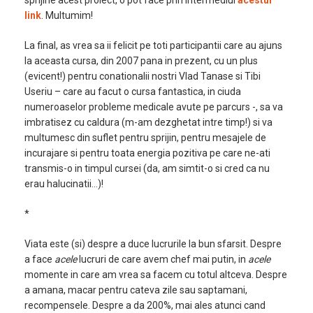
sprijine acest proiect, o pot face prin intermediul
acestui
link
. Multumim!
La final, as vrea sa ii felicit pe toti participantii care au ajuns
la aceasta cursa, din 2007 pana in prezent, cu un plus
(evicent!) pentru conationalii nostri Vlad Tanase si Tibi
Useriu – care au facut o cursa fantastica, in ciuda
numeroaselor probleme medicale avute pe parcurs -, sa va
imbratisez cu caldura (m-am dezghetat intre timp!) si va
multumesc din suflet pentru sprijin, pentru mesajele de
incurajare si pentru toata energia pozitiva pe care ne-ati
transmis-o in timpul cursei (da, am simtit-o si cred ca nu
erau halucinatii…)!
*
Viata este (si) despre a duce lucrurile la bun sfarsit. Despre
a face
acele
lucruri de care avem chef mai putin, in
acele
momente in care am vrea sa facem cu totul altceva. Despre
a amana, macar pentru cateva zile sau saptamani,
recompensele. Despre a da 200%, mai ales atunci cand