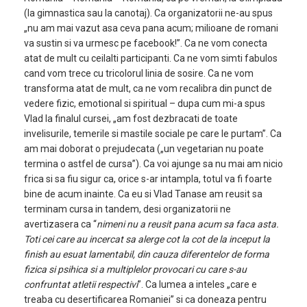
(la gimnastica sau la canotaj). Ca organizatorii ne-au spus
„nu am mai vazut asa ceva pana acum; milioane de romani
va sustin si va urmesc pe facebook!”. Ca ne vom conecta
atat de mult cu ceilalti participanti. Ca ne vom simti fabulos
cand vom trece cu tricolorul linia de sosire. Ca ne vom
transforma atat de mult, ca ne vom recalibra din punct de
vedere fizic, emotional si spiritual – dupa cum mi-a spus
Vlad la finalul cursei, „am fost dezbracati de toate
invelisurile, temerile si mastile sociale pe care le purtam”. Ca
am mai doborat o prejudecata („un vegetarian nu poate
termina o astfel de cursa”). Ca voi ajunge sa nu mai am nicio
frica si sa fiu sigur ca, orice s-ar intampla, totul va fi foarte
bine de acum inainte. Ca eu si Vlad Tanase am reusit sa
terminam cursa in tandem, desi organizatorii ne
avertizasera ca “
nimeni nu a reusit pana acum sa faca asta.
Toti cei care au incercat sa alerge cot la cot de la inceput la
finish au esuat lamentabil, din cauza diferentelor de forma
fizica si psihica si a multiplelor provocari cu care s-au
confruntat atletii respectivi
”. Ca lumea a inteles „care e
treaba cu desertificarea Romaniei” si ca doneaza pentru