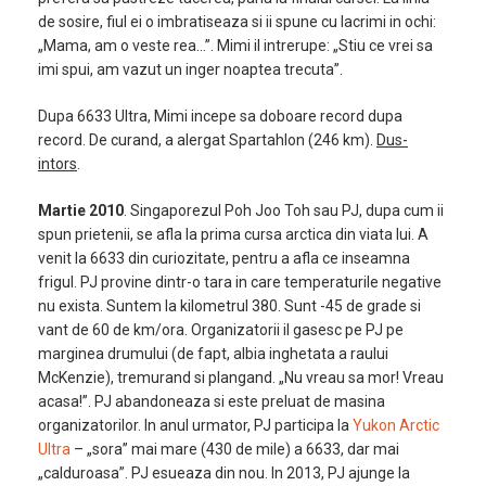
de sosire, fiul ei o imbratiseaza si ii spune cu lacrimi in ochi:
„Mama, am o veste rea…”. Mimi il intrerupe: „Stiu ce vrei sa
imi spui, am vazut un inger noaptea trecuta”.
Dupa 6633 Ultra, Mimi incepe sa doboare record dupa
record. De curand, a alergat Spartahlon (246 km).
Dus-
intors
.
Martie 2010
. Singaporezul Poh Joo Toh sau PJ, dupa cum ii
spun prietenii, se afla la prima cursa arctica din viata lui. A
venit la 6633 din curiozitate, pentru a afla ce inseamna
frigul. PJ provine dintr-o tara in care temperaturile negative
nu exista. Suntem la kilometrul 380. Sunt -45 de grade si
vant de 60 de km/ora. Organizatorii il gasesc pe PJ pe
marginea drumului (de fapt, albia inghetata a raului
McKenzie), tremurand si plangand. „Nu vreau sa mor! Vreau
acasa!”. PJ abandoneaza si este preluat de masina
organizatorilor. In anul urmator, PJ participa la
Yukon Arctic
Ultra
– „sora” mai mare (430 de mile) a 6633, dar mai
„calduroasa”. PJ esueaza din nou. In 2013, PJ ajunge la