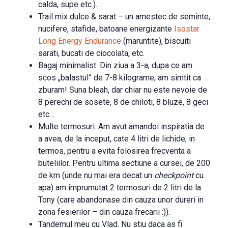
calda, supe etc.).
Trail mix dulce & sarat – un amestec de seminte,
nucifere, stafide, batoane energizante
Isostar
Long Energy Endurance
(maruntite), biscuiti
sarati, bucati de ciocolata, etc.
Bagaj minimalist. Din ziua a 3-a, dupa ce am
scos „balastul” de 7-8 kilograme, am simtit ca
zburam! Suna bleah, dar chiar nu este nevoie de
8 perechi de sosete, 8 de chiloti, 8 bluze, 8 geci
etc…
Multe termosuri. Am avut amandoi inspiratia de
a avea, de la inceput, cate 4 litri de lichide, in
termos, pentru a evita folosirea frecventa a
buteliilor. Pentru ultima sectiune a cursei, de 200
de km (unde nu mai era decat un
checkpoint
cu
apa) am imprumutat 2 termosuri de 2 litri de la
Tony (care abandonase din cauza unor dureri in
zona fesierilor – din cauza frecarii :)).
Tandemul meu cu Vlad. Nu stiu daca as fi