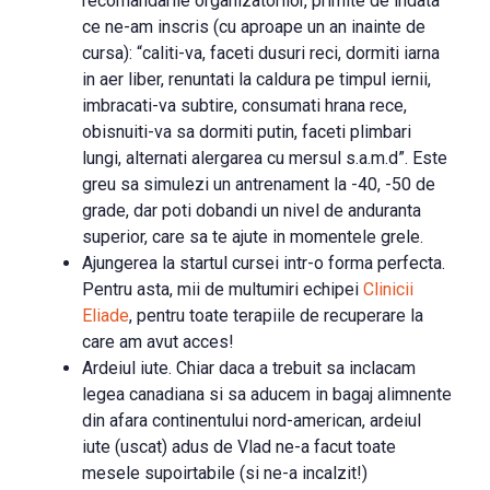
recomandarile organizatorilor, primite de indata
ce ne-am inscris (cu aproape un an inainte de
cursa): “caliti-va, faceti dusuri reci, dormiti iarna
in aer liber, renuntati la caldura pe timpul iernii,
imbracati-va subtire, consumati hrana rece,
obisnuiti-va sa dormiti putin, faceti plimbari
lungi, alternati alergarea cu mersul s.a.m.d”. Este
greu sa simulezi un antrenament la -40, -50 de
grade, dar poti dobandi un nivel de anduranta
superior, care sa te ajute in momentele grele.
Ajungerea la startul cursei intr-o forma perfecta.
Pentru asta, mii de multumiri echipei
Clinicii
Eliade
, pentru toate terapiile de recuperare la
care am avut acces!
Ardeiul iute. Chiar daca a trebuit sa inclacam
legea canadiana si sa aducem in bagaj alimnente
din afara continentului nord-american, ardeiul
iute (uscat) adus de Vlad ne-a facut toate
mesele supoirtabile (si ne-a incalzit!)