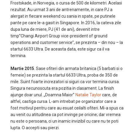
Frostskade, in Norvegia, o cursa de 500 de kilometri. Acelasi
rezultat. Au urmat 3 ani de antrenamente, in care PJ a
alergat in fiecare weekend cu sania in spate, pe putinele
pante pe care le-a gasit in Singapore. In 2016, la cateva zile
dupa luna de miere, PJ (41 de ani), devenit intre
timp”Changi Airport Group vice-president of ground
operations and customer service”, se prezinta – din nou – la
startul 6633 Ultra. De aceasta data, este sigur ca il va
termina.
Martie 2015
. Sase ofiteri din armata britanica (5 barbati si o
femeie) se prezinta la startul 6633 Ultra, proba de 350 de
mile. Suint foarte increzatori si siguri ca vor termina cursa.
Singura necunoscuta era pozitia in clasament. La finish
ajunge doar unul. „Doamna Maior”
Natalie Taylor
care, de
altfel, castiga cursa. L-am intrebat pe organizator care a
fost motivul pentru care au esuat ceilalti ofiteri. Mi-a spus ca
au venit cu atitudinea ca pot invinge pe oricine; dar vremea
nu este o persoana, ci un inamic invizibil cu care nu te poti
lupta. O accepti sau pierzi.