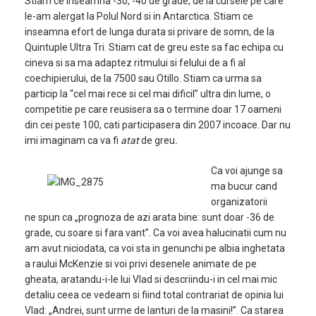
Stiam ce inseamna -30, -40 de grade, de la cursele pe care
le-am alergat la Polul Nord si in Antarctica. Stiam ce
inseamna efort de lunga durata si privare de somn, de la
Quintuple Ultra Tri. Stiam cat de greu este sa fac echipa cu
cineva si sa ma adaptez ritmului si felului de a fi al
coechipierului, de la 7500 sau Otillo. Stiam ca urma sa
particip la “cel mai rece si cel mai dificil” ultra din lume, o
competitie pe care reusisera sa o termine doar 17 oameni
din cei peste 100, cati participasera din 2007 incoace. Dar nu
imi imaginam ca va fi
atat
de greu
.
Ca voi ajunge sa
ma bucur cand
organizatorii
ne spun ca „prognoza de azi arata bine: sunt doar -36 de
grade, cu soare si fara vant”. Ca voi avea halucinatii cum nu
am avut niciodata, ca voi sta in genunchi pe albia inghetata
a raului McKenzie si voi privi desenele animate de pe
gheata, aratandu-i-le lui Vlad si descriindu-i in cel mai mic
detaliu ceea ce vedeam si fiind total contrariat de opinia lui
Vlad: „Andrei, sunt urme de lanturi de la masini!”. Ca starea