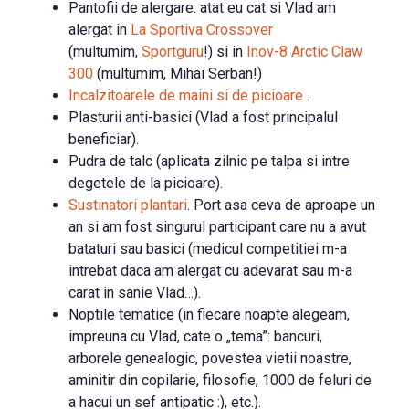
Pantofii de alergare: atat eu cat si Vlad am
alergat in
La Sportiva Crossover
(multumim,
Sportguru
!) si in
Inov-8 Arctic Claw
300
(multumim, Mihai Serban!)
Incalzitoarele de maini si de picioare
.
Plasturii anti-basici (Vlad a fost principalul
beneficiar).
Pudra de talc (aplicata zilnic pe talpa si intre
degetele de la picioare).
Sustinatori plantari
. Port asa ceva de aproape un
an si am fost singurul participant care nu a avut
bataturi sau basici (medicul competitiei m-a
intrebat daca am alergat cu adevarat sau m-a
carat in sanie Vlad…).
Noptile tematice (in fiecare noapte alegeam,
impreuna cu Vlad, cate o „tema”: bancuri,
arborele genealogic, povestea vietii noastre,
aminitir din copilarie, filosofie, 1000 de feluri de
a hacui un sef antipatic :), etc.).