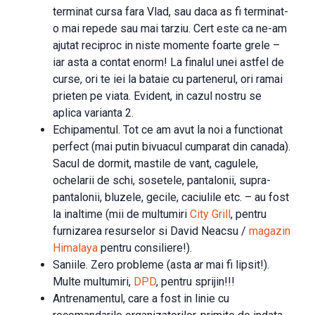
terminat cursa fara Vlad, sau daca as fi terminat-
o mai repede sau mai tarziu. Cert este ca ne-am
ajutat reciproc in niste momente foarte grele –
iar asta a contat enorm! La finalul unei astfel de
curse, ori te iei la bataie cu partenerul, ori ramai
prieten pe viata. Evident, in cazul nostru se
aplica varianta 2.
Echipamentul. Tot ce am avut la noi a functionat
perfect (mai putin bivuacul cumparat din canada).
Sacul de dormit, mastile de vant,
cagulele,
ochelarii de schi, sosetele, pantalonii, supra-
pantalonii, bluzele, gecile, caciulile etc. – au fost
la inaltime (mii de multumiri
City Grill
, pentru
furnizarea resurselor si David Neacsu /
magazin
Himalaya
pentru consiliere!).
Saniile. Zero probleme (asta ar mai fi lipsit!).
Multe multumiri,
DPD
, pentru sprijin!!!
Antrenamentul, care a fost in linie cu