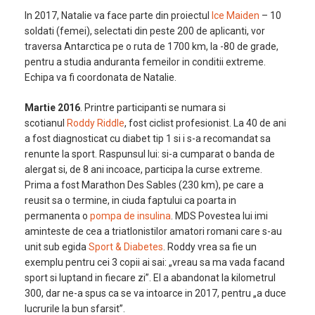
In 2017, Natalie va face parte din proiectul
Ice Maiden
– 10
soldati (femei), selectati din peste 200 de aplicanti, vor
traversa Antarctica pe o ruta de 1700 km, la -80 de grade,
pentru a studia anduranta femeilor in conditii extreme.
Echipa va fi coordonata de Natalie.
Martie 2016
. Printre participanti se numara si
scotianul
Roddy Riddle
, fost ciclist profesionist. La 40 de ani
a fost diagnosticat cu diabet tip 1 si i s-a recomandat sa
renunte la sport. Raspunsul lui: si-a cumparat o banda de
alergat si, de 8 ani incoace, participa la curse extreme.
Prima a fost Marathon Des Sables (230 km), pe care a
reusit sa o termine, in ciuda faptului ca poarta in
permanenta o
pompa de insulina
. MDS Povestea lui imi
aminteste de cea a triatlonistilor amatori romani care s-au
unit sub egida
Sport & Diabetes
. Roddy vrea sa fie un
exemplu pentru cei 3 copii ai sai: „vreau sa ma vada facand
sport si luptand in fiecare zi”. El a abandonat la kilometrul
300, dar ne-a spus ca se va intoarce in 2017, pentru „a duce
lucrurile la bun sfarsit”.