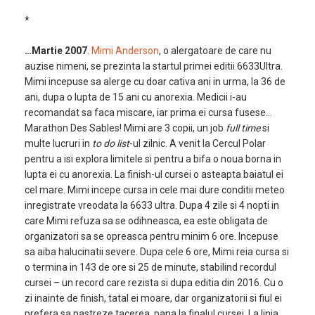
*
…Martie 2007
.
Mimi Anderson
, o alergatoare de care nu
auzise nimeni, se prezinta la startul primei editii 6633Ultra.
Mimi incepuse sa alerge cu doar cativa ani in urma, la 36 de
ani, dupa o lupta de 15 ani cu anorexia. Medicii i-au
recomandat sa faca miscare, iar prima ei cursa fusese…
Marathon Des Sables! Mimi are 3 copii, un job
full time
si
multe lucruri in
to do list
-ul zilnic. A venit la Cercul Polar
pentru a isi explora limitele si pentru a bifa o noua borna in
lupta ei cu anorexia. La finish-ul cursei o asteapta baiatul ei
cel mare. Mimi incepe cursa in cele mai dure conditii meteo
inregistrate vreodata la 6633 ultra. Dupa 4 zile si 4 nopti in
care Mimi refuza sa se odihneasca, ea este obligata de
organizatori sa se opreasca pentru minim 6 ore. Incepuse
sa aiba halucinatii severe. Dupa cele 6 ore, Mimi reia cursa si
o termina in 143 de ore si 25 de minute, stabilind recordul
cursei – un record care rezista si dupa editia din 2016. Cu o
zi inainte de finish, tatal ei moare, dar organizatorii si fiul ei
prefera sa pastreze tacerea, pana la finalul cursei. La linia