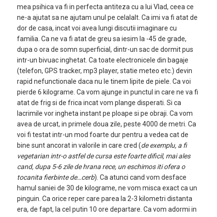
mea psihica va fi in perfecta antiteza cu a lui Vlad, ceea ce
ne-a ajutat sa ne ajutam unul pe celalalt. Ca imi va fi atat de
dor de casa, incat voi avea lungi discutii imaginare cu
familia. Ca ne va fi atat de greu sa iesim la -45 de grade,
dupa o ora de somn superficial, dintr-un sac de dormit pus
intr-un bivuac inghetat. Ca toate electronicele din bagaje
(telefon, GPS tracker, mp3 player, statie meteo etc.) devin
rapid nefunctionale daca nu le tinem lipite de piele. Ca voi
pierde 6 kilograme. Ca vom ajunge in punctul in care ne va fi
atat de frig si de frica incat vom plange disperati. Si ca
lacrimile vor ingheta instant pe ploape si pe obraji. Ca vom
avea de urcat, in primele doua zile, peste 4000 de metri. Ca
voi fi testat intr-un mod foarte dur pentru a vedea cat de
bine sunt ancorat in valorile in care cred (
de exemplu, a fi
vegetarian intr-o astfel de cursa este foarte dificil, mai ales
cand, dupa 5-6 zile de hrana rece, un eschimos iti ofera o
tocanita fierbinte de…cerb
). Ca atunci cand vom desface
hamul saniei de 30 de kilograme, ne vom misca exact ca un
pinguin. Ca orice reper care parea la 2-3 kilometri distanta
era, de fapt, la cel putin 10 ore departare. Ca vom adormi in