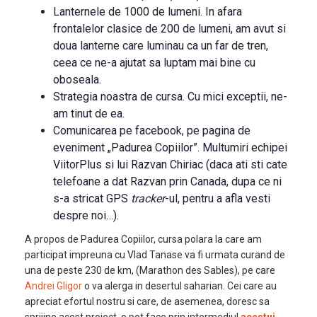
Lanternele de 1000 de lumeni. In afara
frontalelor clasice de 200 de lumeni, am avut si
doua lanterne care luminau ca un far de tren,
ceea ce ne-a ajutat sa luptam mai bine cu
oboseala.
Strategia noastra de cursa. Cu mici exceptii, ne-
am tinut de ea.
Comunicarea pe facebook, pe pagina de
eveniment „Padurea Copiilor”. Multumiri echipei
ViitorPlus si lui Razvan Chiriac (daca ati sti cate
telefoane a dat Razvan prin Canada, dupa ce ni
s-a stricat GPS
tracker
-ul, pentru a afla vesti
despre noi…).
A propos de Padurea Copiilor, cursa polara la care am
participat impreuna cu Vlad Tanase va fi urmata curand de
una de peste 230 de km, (Marathon des Sables), pe care
Andrei Gligor
o va alerga in desertul saharian. Cei care au
apreciat efortul nostru si care, de asemenea, doresc sa