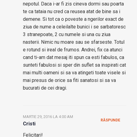
nepotul. Daca i-ar fi zis cineva dormi sau poarta
te ca tataia nu cred ca reusea atat de bine sa i
demene. Si tot ca o poveste a ngerilor exact de
ziua de nume a celeilalte bunici i se sarbatoresc
3 stranepoate, 2 cu numele si una cu ziua
nasterii. Nimic nu moare sau se sfarseste. Totul
e rotund si ireal de frumos. Andrei, fix ca atunci
cand ti-am dat mesaj iti spun ca esti fabulos, ca
sunteti fabulosi si sper din suflet sa inspirati cat
mai multi oameni si sa va atingeti toate visele si
mai presus de orice sa fiti sanatosi si sa va
bucurati de cei dragi.
MARTIE 29, 2016 LA 4:00 AM
RĂSPUNDE
Cristi
Felicitari!