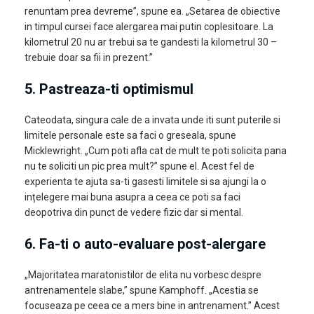
renuntam prea devreme”, spune ea. „Setarea de obiective
in timpul cursei face alergarea mai putin coplesitoare. La
kilometrul 20 nu ar trebui sa te gandesti la kilometrul 30 –
trebuie doar sa fii in prezent.”
5.
Pastreaza-ti optimismul
Cateodata, singura cale de a invata unde iti sunt puterile si
limitele personale este sa faci o greseala, spune
Micklewright. „Cum poti afla cat de mult te poti solicita pana
nu te soliciti un pic prea mult?” spune el. Acest fel de
experienta te ajuta sa-ti gasesti limitele si sa ajungi la o
ințelegere mai buna asupra a ceea ce poti sa faci
deopotriva din punct de vedere fizic dar si mental.
6. Fa-ti o auto-evaluare post-alergare
„Majoritatea maratonistilor de elita nu vorbesc despre
antrenamentele slabe,” spune Kamphoff. „Acestia se
focuseaza pe ceea ce a mers bine in antrenament.” Acest