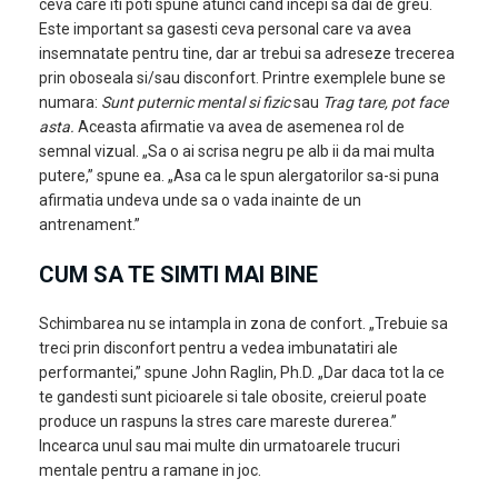
ceva care iti poti spune atunci cand incepi sa dai de greu.
Este important sa gasesti ceva personal care va avea
insemnatate pentru tine, dar ar trebui sa adreseze trecerea
prin oboseala si/sau disconfort. Printre exemplele bune se
numara:
Sunt puternic mental si fizic
sau
Trag tare, pot face
asta.
Aceasta afirmatie va avea de asemenea rol de
semnal vizual. „Sa o ai scrisa negru pe alb ii da mai multa
putere,” spune ea. „Asa ca le spun alergatorilor sa-si puna
afirmatia undeva unde sa o vada inainte de un
antrenament.”
CUM SA TE SIMTI MAI BINE
Schimbarea nu se intampla in zona de confort. „Trebuie sa
treci prin disconfort pentru a vedea imbunatatiri ale
performantei,” spune John Raglin, Ph.D. „Dar daca tot la ce
te gandesti sunt picioarele si tale obosite, creierul poate
produce un raspuns la stres care mareste durerea.”
Incearca unul sau mai multe din urmatoarele trucuri
mentale pentru a ramane in joc.