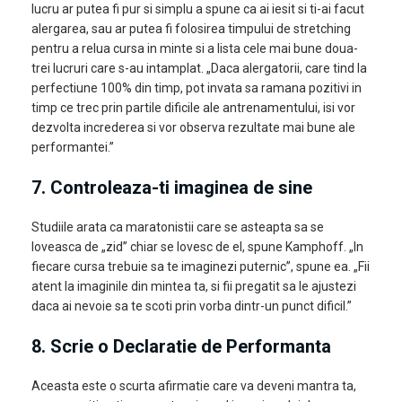
lucru ar putea fi pur si simplu a spune ca ai iesit si ti-ai facut
alergarea, sau ar putea fi folosirea timpului de stretching
pentru a relua cursa in minte si a lista cele mai bune doua-
trei lucruri care s-au intamplat. „Daca alergatorii, care tind la
perfectiune 100% din timp, pot invata sa ramana pozitivi in
timp ce trec prin partile dificile ale antrenamentului, isi vor
dezvolta increderea si vor observa rezultate mai bune ale
performantei.”
7.
Controleaza-ti imaginea de sine
Studiile arata ca maratonistii care se asteapta sa se
loveasca de „zid” chiar se lovesc de el, spune Kamphoff. „In
fiecare cursa trebuie sa te imaginezi puternic”, spune ea. „Fii
atent la imaginile din mintea ta, si fii pregatit sa le ajustezi
daca ai nevoie sa te scoti prin vorba dintr-un punct dificil.”
8. Scrie o Declaratie de Performanta
Aceasta este o scurta afirmatie
care va deveni mantra ta,