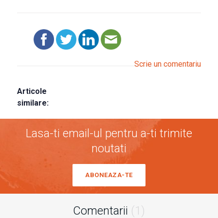
Scrie un comentariu
Articole
similare:
Lasa-ti email-ul pentru a-ti trimite
noutati
ABONEAZA-TE
Comentarii
(1)