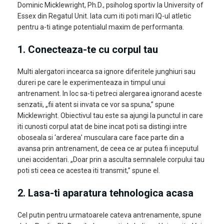
Dominic Micklewright, Ph.D., psiholog sportiv la University of
Essex din Regatul Unit. Iata cum iti poti mari IQ-ul atletic
pentru a-ti atinge potentialul maxim de performanta.
1.
Conecteaza-te cu corpul tau
Multi alergatori incearca sa ignore diferitele junghiuri sau
dureri pe care le experimenteaza in timpul unui
antrenament. In loc sa-ti petreci alergarea ignorand aceste
senzatii, „fii atent si invata ce vor sa spuna,” spune
Micklewright. Obiectivul tau este sa ajungi la punctul in care
iti cunosti corpul atat de bine incat poti sa distingi intre
oboseala si ‘arderea’ musculara care face parte din a
avansa prin antrenament, de ceea ce ar putea fi inceputul
unei accidentari. „Doar prin a asculta semnalele corpului tau
poti sti ceea ce acestea iti transmit,” spune el.
2.
Lasa-ti aparatura tehnologica acasa
Cel putin pentru urmatoarele cateva antrenamente, spune