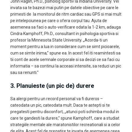
John Raglin, Ph.D., psiholog sportiv la Indiana University. Vei
invata sa te bazezi mai putin pe datele obiective pe care le
primesti de
la monitorul de ritm cardiac sau GPS si mai mult
pe intelepciunea pe care o ofera corpul tau. Ajuta de
asemenea sa faci o auto-verificare odata la 1-2 km, adauga
Cindra Kamphoff, Ph.D., consultant in psihologia sportiva si
profesor la Minnesota State University. „Acorda-ti un
moment pentru a lua in considerare cum se simt picioarele,
cum se simte inima,” spune ea. In acest fel iti reamintesti sa
tii cont de acele semnale corporale si sa decizi ce sa faci cu
informatia – sa continui la acceasi intensite, sa reduci un pic
sau sa renunti.”
3.
Planuieste (un pic de) durere
Sa alergi pentru un record personal va fi dureros –
cateodata un pic, cateodata mult. Daca te astepti si te
pregatesti pentru disconfort, „atunci poti schimba modul in
care te gandesti la durere,” spune Kamphoff, care a studiat
strategiile mentale ale maratonistilor recreationali si a celor
de elita. Acest fel de pregatire te invata de asemenea ceea