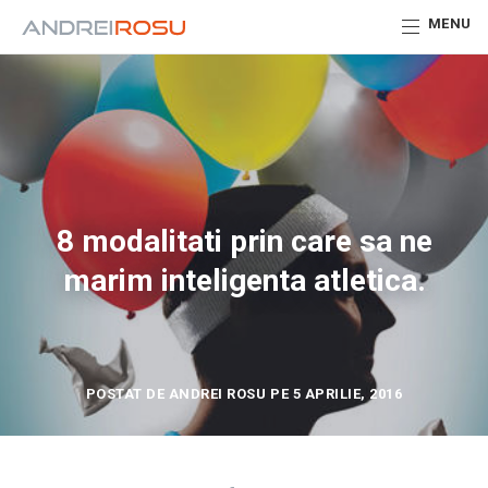
MENU
8 modalitati prin care sa ne
marim inteligenta atletica.
POSTAT DE ANDREI ROSU PE 5 APRILIE, 2016