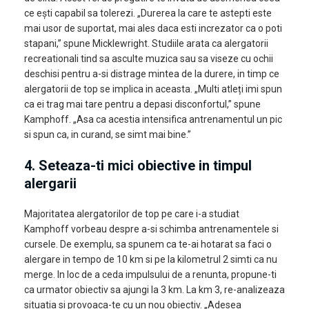
ce ești capabil sa tolerezi. „Durerea la care te astepti este
mai usor de suportat, mai ales daca esti increzator ca o poti
stapani,” spune Micklewright. Studiile arata ca alergatorii
recreationali tind sa asculte muzica sau sa viseze cu ochii
deschisi pentru a-si distrage mintea de la durere, in timp ce
alergatorii de top se implica in aceasta. „Multi atleți imi spun
ca ei trag mai tare pentru a depasi disconfortul,” spune
Kamphoff. „Asa ca acestia intensifica antrenamentul un pic
si spun ca, in curand, se simt mai bine.”
4. Seteaza-ti mici obiective in timpul
alergarii
Majoritatea alergatorilor de top pe care i-a studiat
Kamphoff vorbeau despre a-si schimba antrenamentele si
cursele. De exemplu, sa spunem ca te-ai hotarat sa faci o
alergare in tempo de 10 km si pe la kilometrul 2 simti ca nu
merge. In loc de a ceda impulsului de a renunta, propune-ti
ca urmator obiectiv sa ajungi la 3 km. La km 3, re-analizeaza
situatia si provoaca-te cu un nou obiectiv. „Adesea