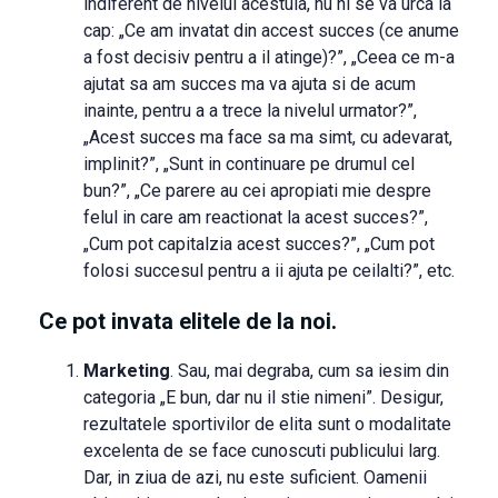
indiferent de nivelul acestuia, nu ni se va urca la
cap: „Ce am invatat din accest succes (ce anume
a fost decisiv pentru a il atinge)?”, „Ceea ce m-a
ajutat sa am succes ma va ajuta si de acum
inainte, pentru a a trece la nivelul urmator?”,
„Acest succes ma face sa ma simt, cu adevarat,
implinit?”, „Sunt in continuare pe drumul cel
bun?”, „Ce parere au cei apropiati mie despre
felul in care am reactionat la acest succes?”,
„Cum pot capitalzia acest succes?”, „Cum pot
folosi succesul pentru a ii ajuta pe ceilalti?”, etc.
Ce pot invata elitele de la noi.
Marketing
. Sau, mai degraba, cum sa iesim din
categoria „E bun, dar nu il stie nimeni”. Desigur,
rezultatele sportivilor de elita sunt o modalitate
excelenta de se face cunoscuti publicului larg.
Dar, in ziua de azi, nu este suficient. Oamenii