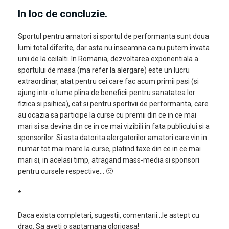
In loc de concluzie.
Sportul pentru amatori si sportul de performanta sunt doua
lumi total diferite, dar asta nu inseamna ca nu putem invata
unii de la ceilalti. In Romania, dezvoltarea exponentiala a
sportului de masa (ma refer la alergare) este un lucru
extraordinar, atat pentru cei care fac acum primii pasi (si
ajung intr-o lume plina de beneficii pentru sanatatea lor
fizica si psihica), cat si pentru sportivii de performanta, care
au ocazia sa participe la curse cu premii din ce in ce mai
mari si sa devina din ce in ce mai vizibili in fata publicului si a
sponsorilor. Si asta datorita alergatorilor amatori care vin in
numar tot mai mare la curse, platind taxe din ce in ce mai
mari si, in acelasi timp, atragand mass-media si sponsori
pentru cursele respective… 🙂
*
Daca exista completari, sugestii, comentarii…le astept cu
drag. Sa aveti o saptamana glorioasa!