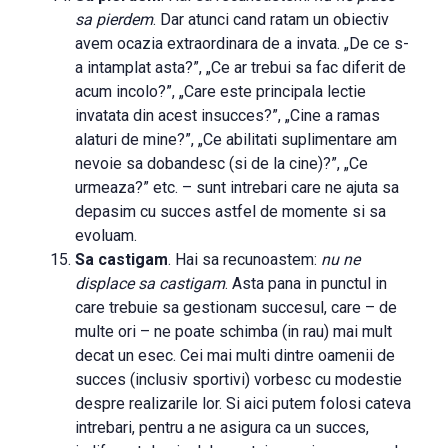
sa pierdem
. Dar atunci cand ratam un obiectiv
avem ocazia extraordinara de a invata. „De ce s-
a intamplat asta?”, „Ce ar trebui sa fac diferit de
acum incolo?”, „Care este principala lectie
invatata din acest insucces?”, „Cine a ramas
alaturi de mine?”, „Ce abilitati suplimentare am
nevoie sa dobandesc (si de la cine)?”, „Ce
urmeaza?” etc. – sunt intrebari care ne ajuta sa
depasim cu succes astfel de momente si sa
evoluam.
Sa castigam
. Hai sa recunoastem:
nu ne
displace sa castigam
. Asta pana in punctul in
care trebuie sa gestionam succesul, care – de
multe ori – ne poate schimba (in rau) mai mult
decat un esec. Cei mai multi dintre oamenii de
succes (inclusiv sportivi) vorbesc cu modestie
despre realizarile lor. Si aici putem folosi cateva
intrebari, pentru a ne asigura ca un succes,