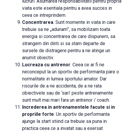
lucruri. Asumarea responsabilitatii pentru propria
viata este esentiala pentru a avea succes in
ceea ce intreprindem.
Concentrarea
. Sunt momente in viata in care
trebuie sa ne „adunam”, sa mobilizam toata
energia si concentrarea de care dispunem, sa
strangem din dinti si sa stam departe de
sursele de distragere pentru a ne atinge un
anumit obiectiv.
Lucreaza cu antrenor
. Ceea ce ar fi ne
neconceput la un sportiv de performanta pare o
normalitate in lumea sportului amator. Dar
riscurile de a ne accidenta, de a ne rata
obiectivele sau de ‘sari’ peste antrenamente
sunt mult mai mari fara un antrenor / coach.
Increderea in antrenamentele facute si in
propriile forte
. Un sportiv de performanta
ajunge la start stiind ca trebuie sa puna in
practica ceea ce a invatat sau a exersat