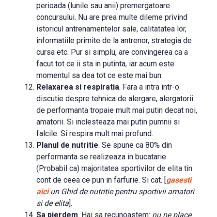
perioada (lunile sau anii) premergatoare
concursului. Nu are prea multe dileme privind
istoricul antrenamentelor sale, calitatatea lor,
informatiile primite de la antrenor, strategia de
cursa etc. Pur si simplu, are convingerea ca a
facut tot ce ii sta in putinta, iar acum este
momentul sa dea tot ce este mai bun.
Relaxarea si respiratia
. Fara a intra intr-o
discutie despre tehnica de alergare, alergatorii
de performanta tropaie mult mai putin decat noi,
amatorii. Si inclesteaza mai putin pumnii si
falcile. Si respira mult mai profund.
Planul de nutritie
. Se spune ca 80% din
performanta se realizeaza in bucatarie.
(Probabil ca) majoritatea sportivilor de elita tin
cont de ceea ce pun in farfurie. Si cat. [
gasesti
aici
un Ghid de nutritie pentru sportivii amatori
si de elita
].
Sa pierdem
. Hai sa recunoastem:
nu ne place