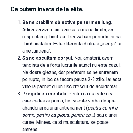
Ce putem invata de la elite.
Sa ne stabilim obiective pe termen lung.
Adica, sa avem un plan cu termene limita, sa
respectam planul, sa il reevaluam periodic si sa
il imbunatatim. Este diferenta dintre a „alerga” si
a ne „antrena”.
Sa ne ascultam corpul.
Noi, amatorii, avem
tendinta de a forta lucrurile atunci nu este cazul.
Ne doare glezna, dar preferam sa ne antrenam
pe rupte, in loc sa facem pauza 2-3 zile. Iar asta
vine la pachet cu un risc crescut de accidentari.
Pregatirea mentala
. Pentru ca ea este cea
care cedeaza prima, fie ca este vorba despre
abandonarea unui antrenament (
pentru ca mi-e
somn, pentru ca ploua, pentru ca…
) sau a unei
curse. Mintea, ca si musculatura, se poate
antrena.