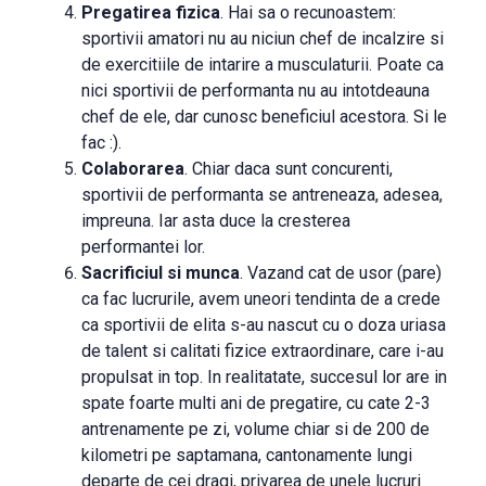
Pregatirea fizica
. Hai sa o recunoastem:
sportivii amatori nu au niciun chef de incalzire si
de exercitiile de intarire a musculaturii. Poate ca
nici sportivii de performanta nu au intotdeauna
chef de ele, dar cunosc beneficiul acestora. Si le
fac :).
Colaborarea
. Chiar daca sunt concurenti,
sportivii de performanta se antreneaza, adesea,
impreuna. Iar asta duce la cresterea
performantei lor.
Sacrificiul si munca
. Vazand cat de usor (pare)
ca fac lucrurile, avem uneori tendinta de a crede
ca sportivii de elita s-au nascut cu o doza uriasa
de talent si calitati fizice extraordinare, care i-au
propulsat in top. In realitatate, succesul lor are in
spate foarte multi ani de pregatire, cu cate 2-3
antrenamente pe zi, volume chiar si de 200 de
kilometri pe saptamana, cantonamente lungi
departe de cei dragi, privarea de unele lucruri