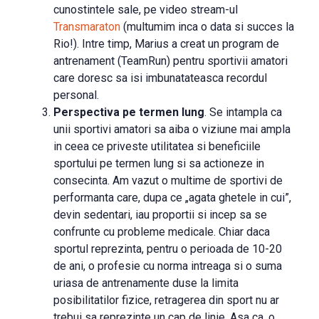
cunostintele sale, pe video stream-ul
Transmaraton
(multumim inca o data si succes la
Rio!). Intre timp, Marius a creat un program de
antrenament (TeamRun) pentru sportivii amatori
care doresc sa isi imbunatateasca recordul
personal.
Perspectiva pe termen lung
. Se intampla ca
unii sportivi amatori sa aiba o viziune mai ampla
in ceea ce priveste utilitatea si beneficiile
sportului pe termen lung si sa actioneze in
consecinta. Am vazut o multime de sportivi de
performanta care, dupa ce „agata ghetele in cui”,
devin sedentari, iau proportii si incep sa se
confrunte cu probleme medicale. Chiar daca
sportul reprezinta, pentru o perioada de 10-20
de ani, o profesie cu norma intreaga si o suma
uriasa de antrenamente duse la limita
posibilitatilor fizice, retragerea din sport nu ar
trebui sa reprezinte un cap de linie. Asa ca, o