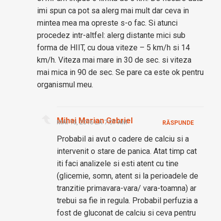
imi spun ca pot sa alerg mai mult dar ceva in
mintea mea ma opreste s-o fac. Si atunci
procedez intr-altfel: alerg distante mici sub
forma de HIIT, cu doua viteze – 5 km/h si 14
km/h. Viteza mai mare in 30 de sec. si viteza
mai mica in 90 de sec. Se pare ca este ok pentru
organismul meu.
Mihai Marian Gabriel
MAI 16, 2016 LA 7:07 AM
RĂSPUNDE
Probabil ai avut o cadere de calciu si a
intervenit o stare de panica. Atat timp cat
iti faci analizele si esti atent cu tine
(glicemie, somn, atent si la perioadele de
tranzitie primavara-vara/ vara-toamna) ar
trebui sa fie in regula. Probabil perfuzia a
fost de gluconat de calciu si ceva pentru