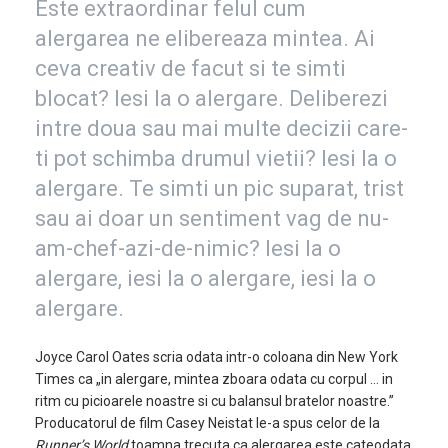
Este extraordinar felul cum
alergarea ne elibereaza mintea. Ai
ceva creativ de facut si te simti
blocat? Iesi la o alergare. Deliberezi
intre doua sau mai multe decizii care-
ti pot schimba drumul vietii? Iesi la o
alergare. Te simti un pic suparat, trist
sau ai doar un sentiment vag de nu-
am-chef-azi-de-nimic? Iesi la o
alergare, iesi la o alergare, iesi la o
alergare.
Joyce Carol Oates scria odata intr-o coloana din New York
Times ca „in alergare, mintea zboara odata cu corpul … in
ritm cu picioarele noastre si cu balansul bratelor noastre.”
Producatorul de film Casey Neistat le-a spus celor de la
Runner’s World
toamna trecuta ca alergarea este cateodata