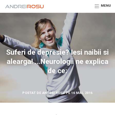
MENU
Suferi de depresie? Iesi naibii si
alearga! …Neurologii ne explica
de ce:
POSTAT DE ANDREI ROSU PE 16 MAI, 2016