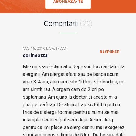
ABONEAZA-TE
Comentarii
(22)
MAI 16, 2016 LA 6:47 AM
RĂSPUNDE
sorineatza
Mie mi s-a declansat o depresie tocmai datorita
alergarii. Am alergat afara sau pe banda acum
vreo 3-4 ani, alergam cate 10 km, si, deodata, m-
am simtit rau. Alergam cam de 2 ori pe
saptamana. Am ajuns la doctor si acesta m-a
pus pe perfuzii. De atunci traiesc tot timpul cu
frica de a alerga tocmai pentru a nu mi se mai
intampla ceea ce patisem deja. Acum alerg
pentru ca imi place sa alerg dar nu mai exagerez
si mi-am impus o limita de 5 km. De fiecare data