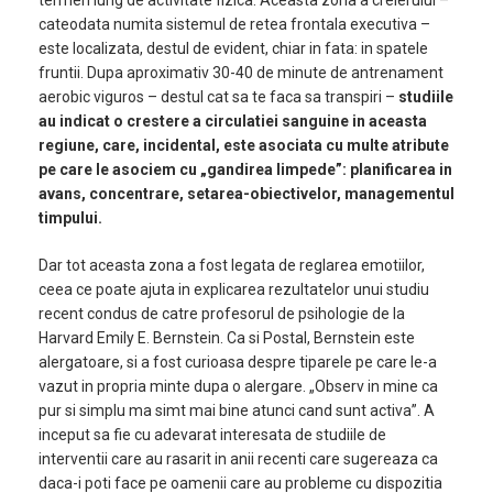
termen lung de activitate fizica. Aceasta zona a creierului –
cateodata numita
sistemul de retea frontala executiva
–
este localizata, destul de evident, chiar in fata: in spatele
fruntii. Dupa aproximativ 30-40 de minute de antrenament
aerobic viguros – destul cat sa te faca sa transpiri –
studiile
au indicat o crestere a circulatiei sanguine in aceasta
regiune, care, incidental, este asociata cu multe atribute
pe care le asociem cu „gandirea limpede”: planificarea in
avans, concentrare, setarea-obiectivelor, managementul
timpului.
Dar tot aceasta zona a fost legata de reglarea emotiilor,
ceea ce poate ajuta in explicarea rezultatelor unui studiu
recent condus de catre profesorul de psihologie de la
Harvard Emily E. Bernstein. Ca si Postal, Bernstein este
alergatoare, si a fost curioasa despre tiparele pe care le-a
vazut in propria minte dupa o alergare. „Observ in mine ca
pur si simplu ma simt mai bine atunci cand sunt activa”. A
inceput sa fie cu adevarat interesata de studiile de
interventii care au rasarit in anii recenti care sugereaza ca
daca-i poti face pe oamenii care au probleme cu dispozitia