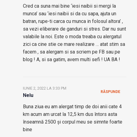
Cred ca suna mai bine ‘iesi naibii si mergi la
munca’ sau ‘iesi naibii si da cu sapa, ajuta un
batran, rupe-ti carca cu munca in folosul altora’ ,
sa vezi eliberare de ganduri si stres. Dar nu sunt
valabile la noi. Este o moda treaba cu alergatul
zici ca cine stie ce mare realizare … atat stim sa
facem , sa alergam si sa scriem pe FB sau pe
blog ! A, si sa gatim, avem multi sefi ! UA BA !
IUNIE 2, 2022 LA 3:33 PM
RĂSPUNDE
Nelu
Buna ziua eu am alergat timp de doi anii cate 4
km acum am urcat la 12,5 km dus întors asta
înseamnă 2500 și corpul meu se simnte foarte
bine