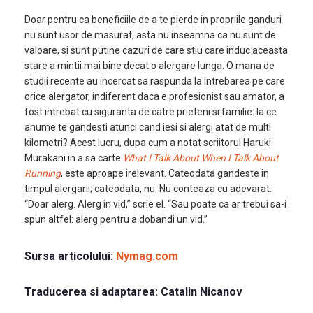
Doar pentru ca beneficiile de a te pierde in propriile ganduri
nu sunt usor de masurat, asta nu inseamna ca nu sunt de
valoare, si sunt putine cazuri de care stiu care induc aceasta
stare a mintii mai bine decat o alergare lunga. O mana de
studii recente au incercat sa raspunda la intrebarea pe care
orice alergator, indiferent daca e profesionist sau amator, a
fost intrebat cu siguranta de catre prieteni si familie: la ce
anume te gandesti atunci cand iesi si alergi atat de multi
kilometri? Acest lucru, dupa cum a notat scriitorul Haruki
Murakani in a sa carte
What I Talk About When I Talk About
Running
, este aproape irelevant. Cateodata gandeste in
timpul alergarii; cateodata, nu. Nu conteaza cu adevarat.
“Doar alerg. Alerg in vid,” scrie el. “Sau poate ca ar trebui sa-i
spun altfel: alerg pentru a dobandi un vid.”
Sursa articolului:
Nymag.com
Traducerea si adaptarea:
Catalin Nicanov