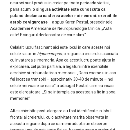
neuroni sunt produsi in creier pe toata perioada vietii si,
pana acum,
o singura activitate este cunoscuta ca
putand declansa nasterea acelor noi neuroni: exercitiile
aerobice viguroase
– a spus Karen Postal, presedintele
Academiei Americane de Neuropsihologie Clinica. „Asta
este! E singurul declansator de care stim.”
Celalalt lucru fascinant aici este locul in care aceste noi
celule rasar: in
hippocampus
, o regiune a creierului asociata
cu invatarea si memoria. Asa ca acest lucru poate ajuta in
explicarea, cel putin partiala, a legaturii intre exercitiile
aerobice si imbunatatirea memoriei. „Daca exersezi in asa
fel incat sa transpiri – aproximativ 30-40 de minute – noi
celule nervoase se nasc,” a adaugat Postal, care ea insasi
este alergatoare. „Si se intampla ca acestea sa fie in zona
memoriei.”
Alte schimbări post-alergare au fost identificate in lobul
frontal al creierului, cu o activitate marita observata in
aceasta regiune dupa ce oamenii adopta un obicei pe