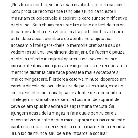
„Ne zboara mintea, voluntar sau involuntar, pentru ca acest
lucru produce recompense tangibile atunci cand este il
masuram cu obiectivele si aspiratiile care sunt semnificative
pentru noi. Sa trebuiasca sa recitim o linie de text de trei ori
deoarece atentia ne-a zburat in alta parte conteaza foarte
putin daca acea schimbare de atentie ne-a ajutat sa
accesam o intelegere-cheie, o memorie pretioasa sau sa
vedem rostul unui eveniment deranjant. Sa facem o pauza
pentru a reflecta in mijlocul spunerii unei povesti nu are
consecinte daca acea pauza ne ingaduie sa ne recuperam o
memorie distanta care face povestea mai evocatoare si
mai convingatoare. Pierderea catorva minute, deoarece am
condus dincolo de locul de iesire de pe autostrada, este un
inconvenient minor daca lipsa de atentie ne-a ingaduit sa
intelegem in sfarsit de ce seful a fost atat de suparat de
ceva ce am spus in sedinta de saptamana trecuta. Sa
ajungem acasa de la magazin fara ouale pentru care a
necesitat vizita este doar o mica suparare atunci cand este
cantarita cu luarea deciziei de a cere o marire, de a renunta
la un loc de munca, sau de a ne intoarce la scoala.”