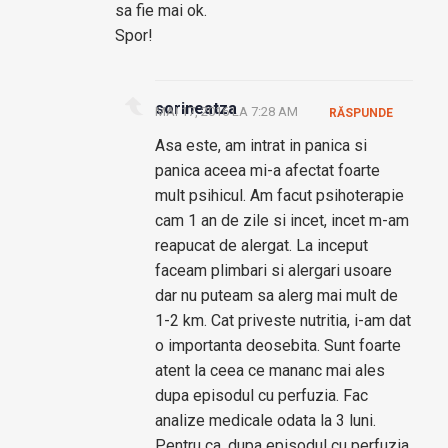
sa fie mai ok.
Spor!
sorineatza
MAI 17, 2016 LA 7:28 AM
RĂSPUNDE
Asa este, am intrat in panica si
panica aceea mi-a afectat foarte
mult psihicul. Am facut psihoterapie
cam 1 an de zile si incet, incet m-am
reapucat de alergat. La inceput
faceam plimbari si alergari usoare
dar nu puteam sa alerg mai mult de
1-2 km. Cat priveste nutritia, i-am dat
o importanta deosebita. Sunt foarte
atent la ceea ce mananc mai ales
dupa episodul cu perfuzia. Fac
analize medicale odata la 3 luni.
Pentru ca, dupa episodul cu perfuzia