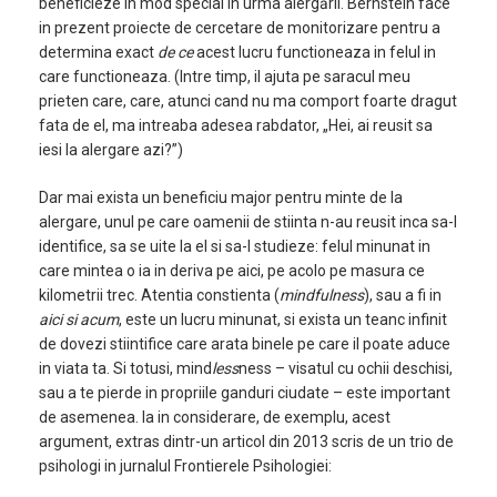
beneficieze in mod special in urma alergării. Bernstein face
in prezent proiecte de cercetare de monitorizare pentru a
determina exact
de ce
acest lucru functioneaza in felul in
care functioneaza. (Intre timp, il ajuta pe saracul meu
prieten care, care, atunci cand nu ma comport foarte dragut
fata de el, ma intreaba adesea rabdator, „Hei, ai reusit sa
iesi la alergare azi?”)
Dar mai exista un beneficiu major pentru minte de la
alergare, unul pe care oamenii de stiinta n-au reusit inca sa-l
identifice, sa se uite la el si sa-l studieze: felul minunat in
care mintea o ia in deriva
pe aici, pe acolo pe masura ce
kilometrii trec. Atentia constienta (
mindfulness
), sau a fi in
aici si acum
,
este un lucru minunat, si exista un teanc infinit
de dovezi stiintifice care arata binele pe care il poate aduce
in viata ta. Si totusi, mind
less
ness – visatul cu ochii deschisi,
sau a te pierde in propriile ganduri ciudate – este important
de asemenea. Ia in considerare, de exemplu, acest
argument, extras dintr-un articol din 2013 scris de un trio de
psihologi in jurnalul Frontierele Psihologiei: