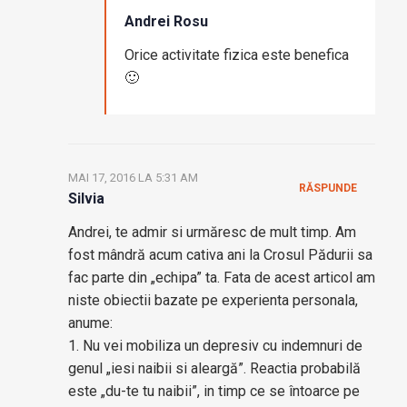
Andrei Rosu
Orice activitate fizica este benefica
🙂
MAI 17, 2016 LA 5:31 AM
RĂSPUNDE
Silvia
Andrei, te admir si urmăresc de mult timp. Am
fost mândră acum cativa ani la Crosul Pădurii sa
fac parte din „echipa” ta. Fata de acest articol am
niste obiectii bazate pe experienta personala,
anume:
1. Nu vei mobiliza un depresiv cu indemnuri de
genul „iesi naibii si aleargă”. Reactia probabilă
este „du-te tu naibii”, in timp ce se întoarce pe