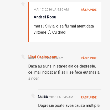
MAI 17, 2016 LA 5:36 AM
RĂSPUNDE
Andrei Rosu
mersi, Silvia, o sa fiu mai atent data
viitoare 🙂 Cu drag!
Vlad Craioveanu
MAI 17, 2016 LA 6:25 AM
RĂSPUNDE
Daca au ajuns in starea aia de depresie,
cel mai indicat ar fi sa li se faca eutanasia,
sincer.
Luiza
MAI 17, 2016 LA 8:46 AM
RĂSPUNDE
Depresia poate avea cauze multiple