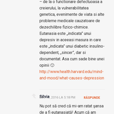
– de la o functionare defectuoasa a
creierului, la vulnerabilitatea
genetica, evenimente de viata si alte
probleme medicale cauzatoare de
dezechilibre fizico-chimice.
Eutanasia este „indicata” unui
depresiv in aceeasi masura in care
este „indicata” unui diabetic insulino-
dependent, „sincer”, dar si
documentat. Asa cum sade bine unei
opinii 🙂
http://www.health.harvard.edu/mind-
and-mood/what-causes-depression
Silvia
MAI 17, 2016 LA 5:18 PM
RĂSPUNDE
Nu pot să cred că mi-am ratat şansa
de a fi eutanasiată! Acum că am