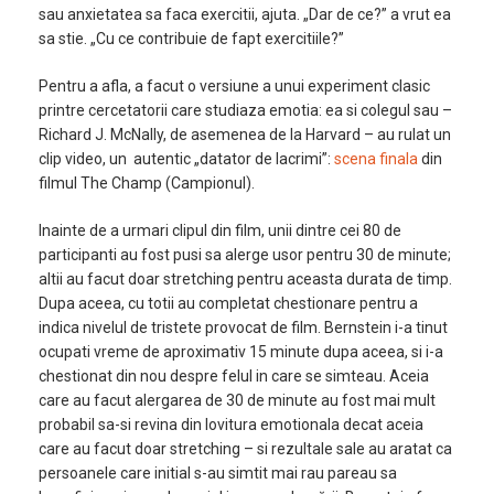
sau anxietatea sa faca exercitii, ajuta. „Dar de ce?” a vrut ea
sa stie. „Cu ce contribuie de fapt exercitiile?”
Pentru a afla, a facut o versiune a unui experiment clasic
printre cercetatorii care studiaza emotia: ea si colegul sau –
Richard J. McNally, de asemenea de la Harvard – au rulat un
clip video, un
autentic „datator de lacrimi”:
scena finala
din
filmul The Champ (Campionul).
Inainte de a urmari clipul din film, unii dintre cei 80 de
participanti au fost pusi sa alerge usor pentru 30 de minute;
altii au facut doar stretching pentru aceasta durata de timp.
Dupa aceea, cu totii au completat chestionare pentru a
indica nivelul de tristete provocat de film. Bernstein i-a tinut
ocupati vreme de aproximativ 15 minute dupa aceea, si i-a
chestionat din nou despre felul in care se simteau. Aceia
care au facut alergarea de 30 de minute au fost mai mult
probabil sa-si revina din lovitura emotionala decat aceia
care au facut doar stretching – si rezultale sale au aratat ca
persoanele care initial s-au simtit mai rau pareau sa