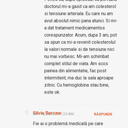
doctorul mi-a gasit ca am colesterol
si tensiune arteriala. Eu care nu am
avut absolut nimic pana atunci. Si mi-
a dat tratament medicamentos
corespunzator. Acum, dupa 3 ani, pot
sa spun ca mi-a revenit colesterolul
la valori normale si de tensiune nici
nu mai vorbesc. Mi-am schimbat
complet stilul de viata. Am scos
painea din alimentatie, fac post
intermitent, ma duc la sala aproape
zilnic. Cu hemoglobina stau bine,
este ok.
Silviu Burcea
MAI 16, 2016 LA 7:25 AM
RĂSPUNDE
Fie ai o problemă medicală pe care