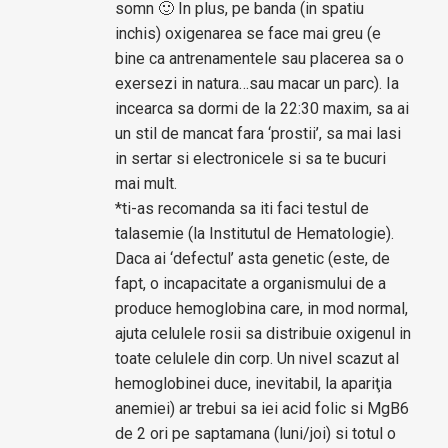
somn 🙂 In plus, pe banda (in spatiu
inchis) oxigenarea se face mai greu (e
bine ca antrenamentele sau placerea sa o
exersezi in natura…sau macar un parc). Ia
incearca sa dormi de la 22:30 maxim, sa ai
un stil de mancat fara ‘prostii’, sa mai lasi
in sertar si electronicele si sa te bucuri
mai mult.
*ti-as recomanda sa iti faci testul de
talasemie (la Institutul de Hematologie).
Daca ai ‘defectul’ asta genetic (este, de
fapt, o incapacitate a organismului de a
produce hemoglobina care, in mod normal,
ajuta celulele rosii sa distribuie oxigenul in
toate celulele din corp. Un nivel scazut al
hemoglobinei duce, inevitabil, la apariţia
anemiei) ar trebui sa iei acid folic si MgB6
de 2 ori pe saptamana (luni/joi) si totul o