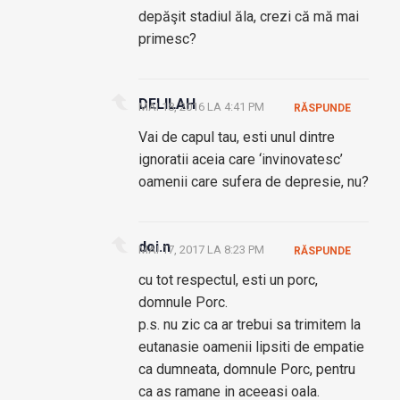
depăşit stadiul ăla, crezi că mă mai
primesc?
DELILAH
MAI 18, 2016 LA 4:41 PM
RĂSPUNDE
Vai de capul tau, esti unul dintre
ignoratii aceia care ‘invinovatesc’
oamenii care sufera de depresie, nu?
doi.n
MAI 17, 2017 LA 8:23 PM
RĂSPUNDE
cu tot respectul, esti un porc,
domnule Porc.
p.s. nu zic ca ar trebui sa trimitem la
eutanasie oamenii lipsiti de empatie
ca dumneata, domnule Porc, pentru
ca as ramane in aceeasi oala.