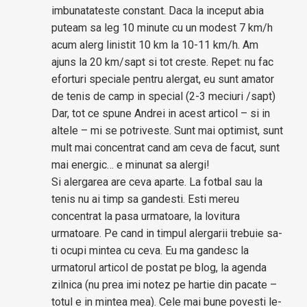
imbunatateste constant. Daca la inceput abia
puteam sa leg 10 minute cu un modest 7 km/h
acum alerg linistit 10 km la 10-11 km/h. Am
ajuns la 20 km/sapt si tot creste. Repet: nu fac
eforturi speciale pentru alergat, eu sunt amator
de tenis de camp in special (2-3 meciuri /sapt)
Dar, tot ce spune Andrei in acest articol – si in
altele – mi se potriveste. Sunt mai optimist, sunt
mult mai concentrat cand am ceva de facut, sunt
mai energic… e minunat sa alergi!
Si alergarea are ceva aparte. La fotbal sau la
tenis nu ai timp sa gandesti. Esti mereu
concentrat la pasa urmatoare, la lovitura
urmatoare. Pe cand in timpul alergarii trebuie sa-
ti ocupi mintea cu ceva. Eu ma gandesc la
urmatorul articol de postat pe blog, la agenda
zilnica (nu prea imi notez pe hartie din pacate –
totul e in mintea mea). Cele mai bune povesti le-