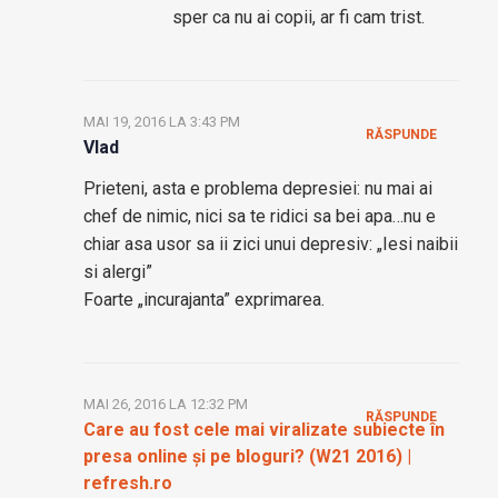
sper ca nu ai copii, ar fi cam trist.
MAI 19, 2016 LA 3:43 PM
RĂSPUNDE
Vlad
Prieteni, asta e problema depresiei: nu mai ai
chef de nimic, nici sa te ridici sa bei apa…nu e
chiar asa usor sa ii zici unui depresiv: „Iesi naibii
si alergi”
Foarte „incurajanta” exprimarea.
MAI 26, 2016 LA 12:32 PM
RĂSPUNDE
Care au fost cele mai viralizate subiecte în
presa online și pe bloguri? (W21 2016) |
refresh.ro