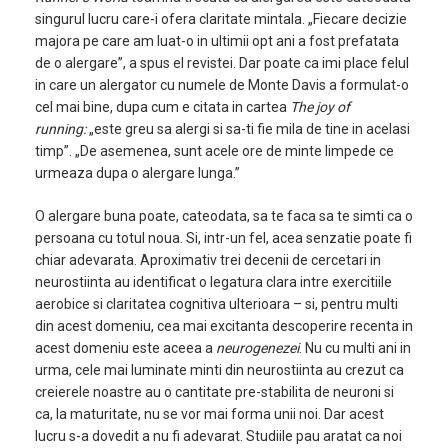
singurul lucru care-i ofera claritate mintala. „Fiecare decizie
majora pe care am luat-o in ultimii opt ani a fost prefatata
de o alergare”, a spus el revistei. Dar poate ca imi place felul
in care un alergator cu numele de Monte Davis a formulat-o
cel mai bine, dupa cum e citata in cartea
The joy of
running:
„este greu sa alergi si sa-ti fie mila de tine in acelasi
timp”. „De asemenea, sunt acele ore de minte limpede ce
urmeaza dupa o alergare lunga.”
O alergare buna poate, cateodata, sa te faca sa te simti ca o
persoana cu totul noua. Si, intr-un fel, acea senzatie poate fi
chiar adevarata. Aproximativ trei decenii de cercetari in
neurostiinta au identificat o legatura clara intre exercitiile
aerobice si claritatea cognitiva ulterioara – si, pentru multi
din acest domeniu, cea mai excitanta descoperire recenta in
acest domeniu este aceea a
neurogenezei
. Nu cu multi ani in
urma, cele mai luminate minti din neurostiinta au crezut ca
creierele noastre au o cantitate pre-stabilita de neuroni si
ca, la maturitate, nu se vor mai forma unii noi. Dar acest
lucru s-a dovedit a nu fi adevarat. Studiile pau aratat ca noi