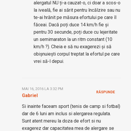
alergatul NU ți-a cauzat-o, ci doar a scos-o
la iveală, fie ai sărit pentru încălzire sau nu
te-ai hrănit pe măsura efortului pe care îl
făceai. Dacă poți duce 14 km/h fie și
pentru 30 secunde, poți duce cu lejeritate
un semimaraton la un ritm constant (10
km/h ?). Cheia e să nu exagerezi și să
obișnuiești corpul treptat la efortul pe care
vrei să-l depui.
MAI 16, 2016 LA 3:32 PM
RĂSPUNDE
Gabriel
Si inainte faceam sport (tenis de camp si fotbal)
dar de 6 luni am inclus si alergarea regulata.
Sunt atent mereu la doza de efort si nu
exagerez dar capacitatea mea de alergare se