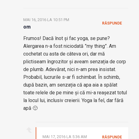
MAI 16, 2016 LA 10:51 PM
RĂSPUNDE
om
Frumos! Dacă înot și fac yoga, se pune?
Alergarea n-a fost niciodată ”my thing”. Am
cochetat cu asta de câteva ori, dar mă
plictiseam îngrozitor și aveam senzația de corp
de plumb. Adevărat, nici n-am prea insistat.
Probabil, lucrurile s-ar fi schimbat. În schimb,
după bazin, am senzația că apa aia a spălat
toate relele de pe mine și că mi-a reașezat totul
la locul lui, inclusiv creierii. Yoga la fel, dar fără
apă 🙂
MAI 17, 2016 LA 5:36 AM
RĂSPUNDE