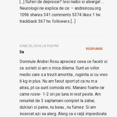
[…] Suferi de depresie? Iesi naibii si alearga! …
Neurologii ne explica de ce: – andreirosu.org
1096 shares 341 comments 5374 likes 1 tw.
trackback 367 tw. followers […]
IUNIE 20, 2016 LA 9:05 PM
RĂSPUNDE
lia
Domnule Andrei Rosu apreciez ceea ce faceti si
ce scrieti si am o mica dilema. Sunt un viitor
medic care s.a trezit amortita , ruginita si cu vreo
6 kg in plus. Nu am facut sport pt ca nu m.a
atras, pt ca sunt comoda etc. Mananc foarte rar
carne rosie- 1-2 ori pe luna in rest peste. Am
renuntat de 3 saptamani complet la zahar,
dulciuri si paine, nu beau , nu fumez. Si am
incercat azi sa alerg. Alerg ca o rață impiedicata