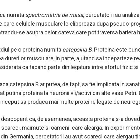
nica numita
spectrometrie de masa
, cercetatorii au analiz
 care celulele musculare le elibereaza dupa pseudo-pro
randu-se asupra celor cateva care pot traversa bariera 
tdiul pe o proteina numita
catepsina B
. Proteina este cun
a durerilor musculare, in parte, ajutand sa indeparteze res
siderata ca facand parte din legatura intre efortul fizic si
ca catepsina B ar putea, de fapt, sa fie implicata in sanat
t putina proteina la neuronii vii/activi din alte vase Petri.
au inceput sa produca mai multe proteine legate de neuro
 descoperit ca, de asemenea, aceasta proteina s-a dovedi
a soareci, maimute si oamenii care alearga. In experiment
 din Germania, cercetatorii au avut soareci care alergau 