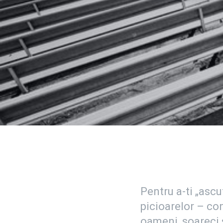
Pentru a-ti „ascu
picioarelor – co
oameni, soareci 