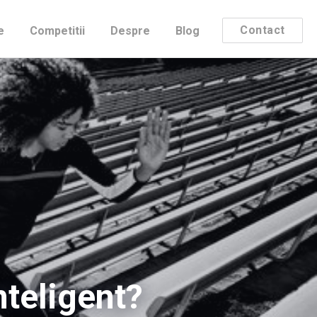
Contact
e
Competitii
Despre
Blog
nteligent?