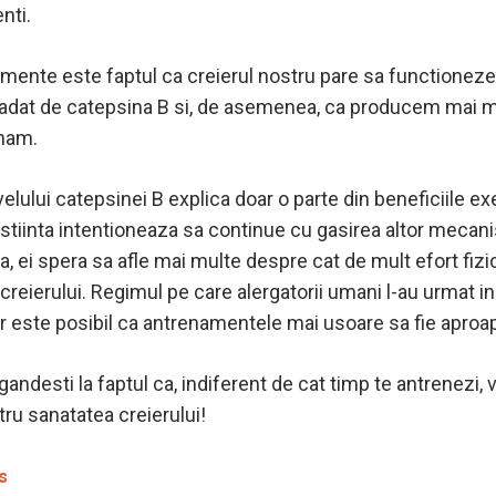
nti.
imente este faptul ca creierul nostru pare sa functioneze
adat de catepsina B si, de asemenea, ca producem mai m
enam.
velului catepsinei B explica doar o parte din beneficiile exe
e stiinta intentioneaza sa continue cu gasirea altor mecani
 ei spera sa afle mai multe despre cat de mult efort fizi
 creierului. Regimul pe care alergatorii umani l-au urmat i
ar este posibil ca antrenamentele mai usoare sa fie aproape
andesti la faptul ca, indiferent de cat timp te antrenezi, 
ru sanatatea creierului!
s