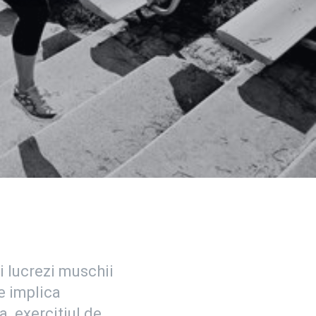
ti lucrezi muschii
e implica
a exercitiul de