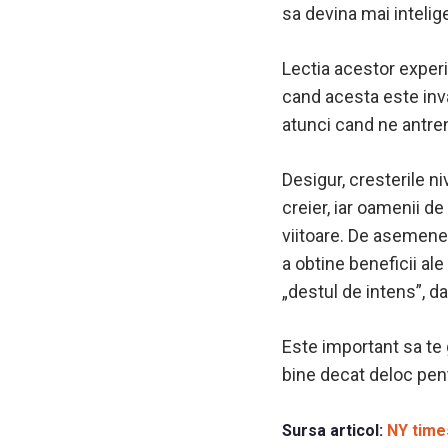
sa devina mai intelige
Lectia acestor exper
cand acesta este inv
atunci cand ne antr
Desigur, cresterile ni
creier, iar oamenii d
viitoare.
De asemenea,
a obtine beneficii ale
„destul de intens”, d
Este important sa te g
bine decat deloc pent
Sursa articol:
NY time