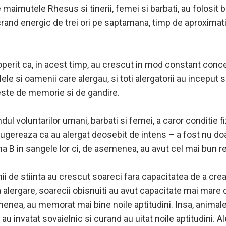
 maimutele Rhesus si tinerii, femei si barbati, au folosit 
ucrand energic de trei ori pe saptamana, timp de aproximati
perit ca, in acest timp, au crescut in mod constant conce
lele si oamenii care alergau, si toti alergatorii au incepu
este de memorie si de gandire.
ndul voluntarilor umani, barbati si femei, a caror conditie f
ugereaza ca au alergat deosebit de intens – a fost nu doa
na B in sangele lor ci, de asemenea, au avut cel mai bun re
de stiinta au crescut soareci fara capacitatea de a crea
 alergare, soarecii obisnuiti au avut capacitate mai mare 
menea, au memorat mai bine noile aptitudini. Insa, animal
u invatat sovaielnic si curand au uitat noile aptitudini. Al