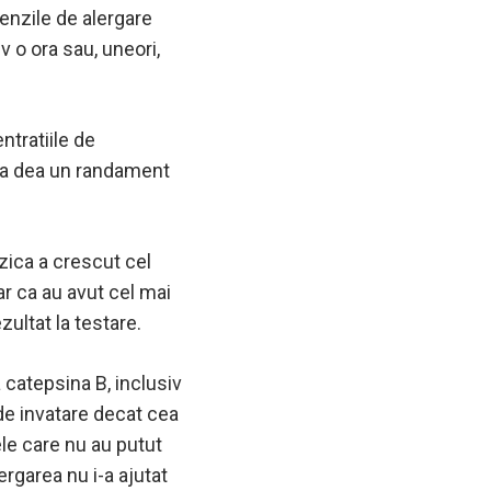
benzile de alergare
v o ora sau, uneori,
ntratiile de
t sa dea un randament
izica a crescut cel
r ca au avut cel mai
zultat la testare.
 catepsina B, inclusiv
de invatare decat cea
ele care nu au putut
ergarea nu i-a ajutat