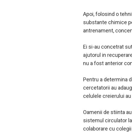
Apoi, folosind o teh
substante chimice pe
antrenament, concent
Ei si-au concetrat su
ajutorul in recuperare
nu a fost anterior con
Pentru a determina da
cercetatorii au adauga
celulele creierului 
Oamenii de stiinta au
sistemul circulator l
colaborare cu colegii