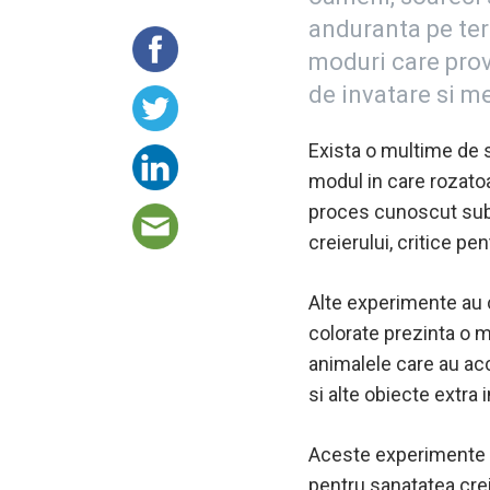
anduranta pe ter
moduri care prov
de invatare si m
Exista o multime de 
modul in care rozato
proces cunoscut sub 
creierului, critice p
Alte experimente au
colorate prezinta o 
animalele care au acc
si alte obiecte extra 
Aceste experimente s
pentru sanatatea crei