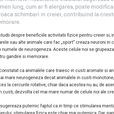
men lung, cum ar fi alergarea, poate modifica
oaca schimbari in creier, contribuind la crest
emorare.
studii despre
beneficiile activitatii fizice pentru creier
si, 
arele
sau alte animale care fac „sport”
creaza neuroni in c
numele de neurogeneza. Aceste celule noi se grupeaza i
entru gandire si memorare.
 constatat
ca animalele care traiesc in custi aromate si an
mai mare neurogeneza decat animalele in custi monotone,
es la cercurile rotative, chiar daca acestea nu au, de ase
in custi, dezvolta cel mai mare numar de celule noi ale crei
ugereaza puternic faptul ca in timp ce stimularea menta
erului, stimularea fizica este chiar mai puternica.
Dar, pa