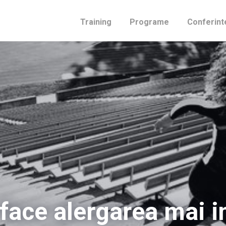
Training
Programe
Conferint
face alergarea mai i