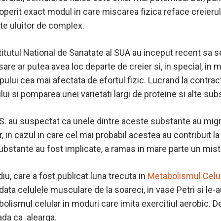
operit exact modul in care miscarea fizica reface creierul,
te uluitor de complex.
stitutul National de Sanatate al SUA au inceput recent sa 
are ar putea avea loc departe de creier si, in special, in 
pului cea mai afectata de efortul fizic. Lucrand la contra
ui si pomparea unei varietati largi de proteine si alte sub
N.S. au suspectat ca unele dintre aceste substante au mig
r, in cazul in care cel mai probabil acestea au contribuit l
substante au fost implicate, a ramas in mare parte un mist
iu, care a fost publicat luna trecuta in
Metabolismul Celu
 data celulele musculare de la soareci, in vase Petri si le-
lismul celular in moduri care imita exercitiul aerobic. De
ada ca
alearga.