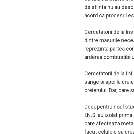
de stiinta nu au desc
acord ca procesul es
Cercetatorii de la In
dintre masurile neces
reprezinta partea cor
arderea combustibilul
Cercetatorii de la I.
sange si apoi la creie
creierului.
Dar, care 
Deci, pentru
noul stud
I.N.S. au izolat prima
care afecteaza metabo
facut celulele sa cre