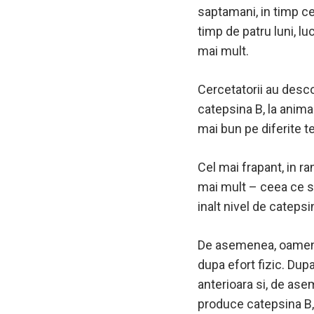
saptamani, in timp ce
timp de patru luni, l
mai mult.
Cercetatorii au desco
catepsina B, la anima
mai bun pe diferite t
Cel mai frapant, in ra
mai mult – ceea ce s
inalt nivel de catepsi
De asemenea, oamenii 
dupa efort fizic.
Dupa
anterioara si, de ase
produce catepsina B, a