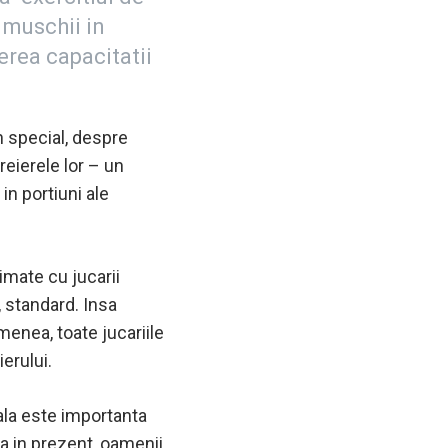
 muschii in
erea capacitatii
in special, despre
reierele lor –
un
n portiuni ale
imate cu jucarii
 standard. Insa
menea, toate jucariile
erului.
la este importanta
na in prezent, oamenii