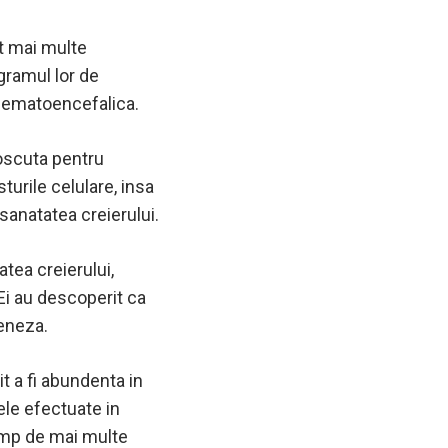
at mai multe
gramul lor de
hematoencefalica.
oscuta pentru
turile celulare, insa
 sanatatea creierului.
atea creierului,
 Ei au descoperit ca
geneza.
t a fi abundenta in
ele efectuate in
timp de mai multe