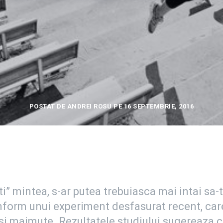
POSTAT DE ANDREI ROSU PE 16 SEPTEMBRIE, 2016
ti” mintea, s-ar putea trebuiasca mai intai sa-
nform unui experiment desfasurat recent, car
si maimute. Rezultatele studiului sugereaza c