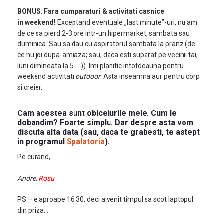
BONUS
:
Fara cumparaturi & activitati casnice
in weekend!
Exceptand eventuale „last minute”-uri, nu am
de ce sa pierd 2-3 ore intr-un hipermarket, sambata sau
duminica. Sau sa dau cu aspiratorul sambata la pranz (de
ce nu joi dupa-amiaza; sau, daca esti suparat pe vecinii tai,
luni dimineata la 5… :)). Imi planific intotdeauna pentru
weekend activitati
outdoor
. Asta inseamna aur pentru corp
si creier.
Cam acestea sunt obiceiurile mele. Cum le
dobandim? Foarte simplu. Dar despre asta vom
discuta alta data (sau, daca te grabesti, te astept
in programul
Spalatoria
).
Pe curand,
Andrei
Rosu
PS – e aproape 16.30, deci a venit timpul sa scot laptopul
din priza…