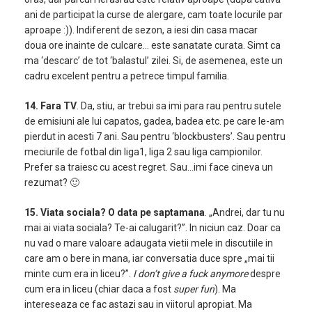
ani de participat la curse de alergare, cam toate locurile par
aproape :)). Indiferent de sezon, a iesi din casa macar
doua ore inainte de culcare… este sanatate curata. Simt ca
ma ‘descarc’ de tot ‘balastul’ zilei. Si, de asemenea, este un
cadru excelent pentru a petrece timpul familia.
14. Fara TV
. Da, stiu, ar trebui sa imi para rau pentru sutele
de emisiuni ale lui capatos, gadea, badea etc. pe care le-am
pierdut in acesti 7 ani. Sau pentru ‘blockbusters’. Sau pentru
meciurile de fotbal din liga1, liga 2 sau liga campionilor.
Prefer sa traiesc cu acest regret. Sau…imi face cineva un
rezumat? 🙂
15. Viata sociala? O data pe saptamana
. „Andrei, dar tu nu
mai ai viata sociala? Te-ai calugarit?”. In niciun caz. Doar ca
nu vad o mare valoare adaugata vietii mele in discutiile in
care am o bere in mana, iar conversatia duce spre „mai tii
minte cum era in liceu?”.
I don’t give a fuck anymore
despre
cum era in liceu (chiar daca a fost
super fun
). Ma
intereseaza ce fac astazi sau in viitorul apropiat. Ma