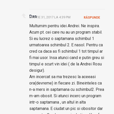
Dan
MARTIE 31, 2017 LA 4:39 PM
RĂSPUNDE
Multumim pentru idei Andrei. Ne inspira.
Acum pt. cei care nu au un program stabil.
Si eu lucrez o saptamana schimbul 1
urmatoarea schimbul 2. E nasol. Pentru ca
cred ca daca as fi schimbul 1 tot timpul ar
fi mai usor. Insa atunci cand e putin greu si
timpul e scurt vin idei ( de la Andrei Rosu
desigur).
Am incercat sa ma trezesc la aceeasi
ora(devreme) in fiecare zi. Bineinteles ca
n-a mers in saptamana cu schimbul2. Prea
m-am obosit. Si atunci incerc un program
intr-o saptamana , un altul in alta
saptamana. E ciudat un pic si obositor dar