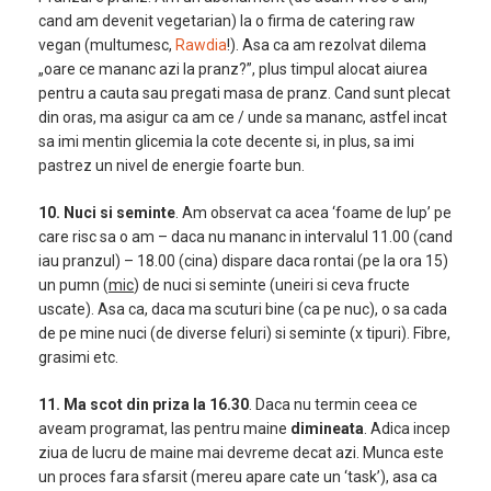
cand am devenit vegetarian) la o firma de catering raw
vegan (multumesc,
Rawdia
!). Asa ca am rezolvat dilema
„oare ce mananc azi la pranz?”, plus timpul alocat aiurea
pentru a cauta sau pregati masa de pranz. Cand sunt plecat
din oras, ma asigur ca am ce / unde sa mananc, astfel incat
sa imi mentin glicemia la cote decente si, in plus, sa imi
pastrez un nivel de energie foarte bun.
10. Nuci si seminte
. Am observat ca acea ‘foame de lup’ pe
care risc sa o am – daca nu mananc in intervalul 11.00 (cand
iau pranzul) – 18.00 (cina) dispare daca rontai (pe la ora 15)
un pumn (
mic
) de nuci si seminte (uneiri si ceva fructe
uscate). Asa ca, daca ma scuturi bine (ca pe nuc), o sa cada
de pe mine nuci (de diverse feluri) si seminte (x tipuri). Fibre,
grasimi etc.
11. Ma scot din priza la 16.30
. Daca nu termin ceea ce
aveam programat, las pentru maine
dimineata
. Adica incep
ziua de lucru de maine mai devreme decat azi. Munca este
un proces fara sfarsit (mereu apare cate un ‘task’), asa ca