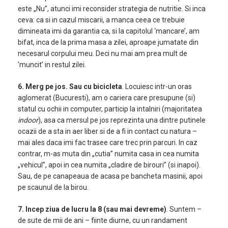
este „Nu”, atunci imi reconsider strategia de nutritie. Si inca
ceva: ca si in cazul miscarii, a manca ceea ce trebuie
dimineata imi da garantia ca, si la capitolul ‘mancare’, am
bifat, inca de la prima masa a zilei, aproape jumatate din
necesarul corpului meu. Deci nu mai am prea mult de
‘muncit’ in restul zilei.
6. Merg pe jos. Sau cu bicicleta
. Locuiesc intr-un oras
aglomerat (Bucuresti), am o cariera care presupune (si)
statul cu ochii in computer, particip la intalniri (majoritatea
indoor
), asa ca mersul pe jos reprezinta una dintre putinele
ocazii de a sta in aer liber si de a fi in contact cu natura –
mai ales daca imi fac trasee care trec prin parcuri. In caz
contrar, m-as muta din „cutia” numita casa in cea numita
„vehicul”, apoi in cea numita „cladire de birouri” (si inapoi).
Sau, de pe canapeaua de acasa pe bancheta masinii, apoi
pe scaunul de la birou.
7. Incep ziua de lucru la 8 (sau mai devreme)
. Suntem –
de sute de mii de ani – fiinte diurne, cu un randament