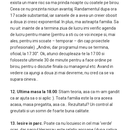
exista un mare risc sa ma prinda noapte cu coatele pe birou.
Ceea ce nu prezinta niciun avantaj. Randamentul dupa ora
17 scade substantial, iar sansele de a avea un creier obosit
a doua zi cresc exponential. In plus, ma asteapta familia. Sa
nu uit: inainte de a termina ziua de lucru imi verific agenda
de lucru pentru maine (pentru a sti cu ce voi incepe si, mai
ales, pentru imi scoate – temporar – din cap proiectele
profesionale). „Andrei, dar programul meu se termina,
oficial, la 17.30”. Ok, atunci decupleaza-te la 17.00 si
foloseste ultimele 30 de minute pentru a face ordine pe
birou, pentru o discutie finala cu managerul etc. Avand in
vedere ca ajungi a doua zi mai devreme, nu cred ca se va
supara cineva…
12. Ultima masa la 18.00
. Stiam teoria, asa ca m-am gandit
ca ar ajuta sa o si aplic :). Toata familia este la ora aceea
acasa, masa pregatita, asa ca… Rezultatul? Un control al
greutatii si un somn de foarte buna calitate.
13. Iesire in parc.
Poate ca nu locuiesc in cel mai ‘verde’
oras, dar parcul Herasrau este relativ aproape (dupa cativa