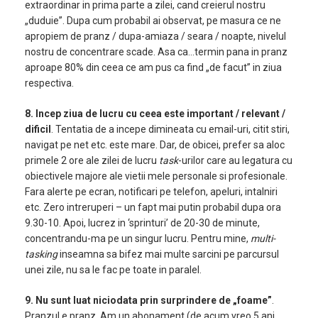
extraordinar in prima parte a zilei, cand creierul nostru
„duduie”. Dupa cum probabil ai observat, pe masura ce ne
apropiem de pranz / dupa-amiaza / seara / noapte, nivelul
nostru de concentrare scade. Asa ca…termin pana in pranz
aproape 80% din ceea ce am pus ca find „de facut” in ziua
respectiva.
8. Incep ziua de lucru cu ceea este important / relevant /
dificil
. Tentatia de a incepe dimineata cu email-uri, citit stiri,
navigat pe net etc. este mare. Dar, de obicei, prefer sa aloc
primele 2 ore ale zilei de lucru
task
-urilor care au legatura cu
obiectivele majore ale vietii mele personale si profesionale.
Fara alerte pe ecran, notificari pe telefon, apeluri, intalniri
etc. Zero intreruperi – un fapt mai putin probabil dupa ora
9.30-10. Apoi, lucrez in ‘sprinturi’ de 20-30 de minute,
concentrandu-ma pe un singur lucru. Pentru mine,
multi-
tasking
inseamna sa bifez mai multe sarcini pe parcursul
unei zile, nu sa le fac pe toate in paralel.
9. Nu sunt luat niciodata prin surprindere de „foame”
.
Pranzul e pranz. Am un abonament (de acum vreo 5 ani,