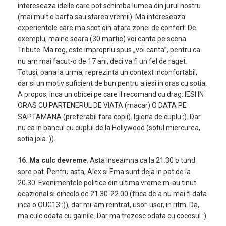
intereseaza ideile care pot schimba lumea din jurul nostru
(mai mult o barfa sau starea vremii). Ma intereseaza
experientele care ma scot din afara zonei de confort. De
exemplu, maine seara (30 martie) voi canta pe scena
Tribute. Ma rog, este impropriu spus „voi canta”, pentru ca
nu am mai facut-o de 17 ani, deci va fi un fel de raget.
Totusi, pana la urma, reprezinta un context inconfortabil,
dar si un motiv suficient de bun pentru a iesi in oras cu sotia.
A propos, inca un obicei pe care il recomand cu drag: IESI IN
ORAS CU PARTENERUL DE VIATA (macar) O DATA PE
SAPTAMANA (preferabil fara copii). Igiena de cuplu :). Dar
nu
ca in bancul cu cuplul de la Hollywood (sotul miercurea,
sotia joia :)).
16. Ma culc devreme
. Asta inseamna ca la 21.30 o tund
spre pat. Pentru asta, Alex si Ema sunt deja in pat de la
20.30. Evenimentele politice din ultima vreme m-au tinut
ocazional si dincolo de 21.30-22.00 (frica de a nu mai fi data
inca o OUG13 :)), dar mi-am reintrat, usor-usor, in ritm. Da,
ma culc odata cu gainile. Dar ma trezesc odata cu cocosul :).