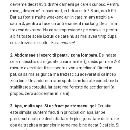
devreme decat 95% dintre oamenii pe care ii cunosc. Pentru
mine, „devreme” a insemnat, in toti acesti 7-8 ani, ora 5.00.
Dar au fost si multe weekend-uri in care m-am trezit la 4
sau la 3, pentru a face un antrenament mai lung. Deci… ma
trezesc devreme. Nu ca sa impresionez pe cineva, ci pentru
a bifa toate acele lucruri de care nu as mai avea timp dupa
ce se trezesc ceilalti. …Fara
snooze!
2. Abdomene si exercitii pentru zona lombara
. De indata
ce am deschis ochii (poate chiar inainte :)), dedic primele 2-3
minute exercitiilor fizice pentru ‘zona mediana’. Direct in
pat, ca sa ma asigur ca ma trezesc cu adevarat si ca incep
ziua bine. Un abdomen si un spate bine lucrate contribuie la
stabilitatea corpului. Iar asta ma fereste de accidentari (a
propos, zero accidentari in 7 ani).
3. Apa, multa apa
.
Si un fruct pe stomacul gol.
Ecuatia
este simpla: suntem facuti in principal din apa, iar pe
parcursul noptii ne deshidratam. In plus, jumatate de litru de
apa da trezirea organelor interne mai bine decat 3 cafele. Si