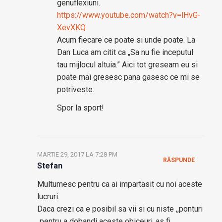
genuflexiuni.
https://www.youtube.com/watch?v=lHvG-
XevXKQ
Acum fiecare ce poate si unde poate. La
Dan Luca am citit ca „Sa nu fie inceputul
tau mijlocul altuia.” Aici tot greseam eu si
poate mai gresesc pana gasesc ce mi se
potriveste.
Spor la sport!
MARTIE 29, 2017 LA 7:28 PM
RĂSPUNDE
Stefan
Multumesc pentru ca ai impartasit cu noi aceste
lucruri.
Daca crezi ca e posibil sa vii si cu niste ,,ponturi
„pentru a dobandi aceste obiceuri..as fi