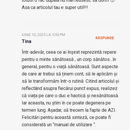
totusi o fac dupaia nu mai reusesc sa dorm 🙁
Asa ca articolul tau e super util!!!
IUNIE 10, 2025 LA 5:00 PM
RĂSPUNDE
Tina
Într-adevăr, ceea ce ai înșirat reprezintă repere
pentru o minte sănătoasă , un corp sănătos…în
general, pentru o viață sănătoasă. Sunt aspecte
de care ar trebui să ținem cont, să le aplicăm și
să le transformăm într-o rutină. Citind articolul și
reflectând asupra fiecărui punct expus, realizez
că viața pe care o duc e haotică și nesănătoasă.
Iar aceasta, nu știm în ce poate degenera pe
termen lung. Așadar, să trecem la fapte de AZI.
Felicitări pentru această sinteză, ce poate fi
considerată un “manual de utilizare “.