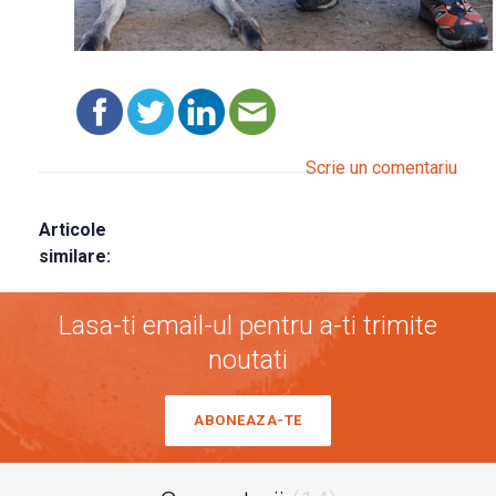
Scrie un comentariu
Articole
similare:
Lasa-ti email-ul pentru a-ti trimite
noutati
ABONEAZA-TE