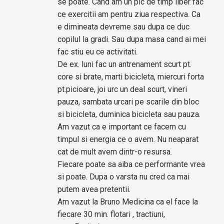
se poate. Cand am un pic de timp liber fac
ce exercitii am pentru ziua respectiva. Ca
e dimineata devreme sau dupa ce duc
copilul la gradi. Sau dupa masa cand ai mei
fac stiu eu ce activitati.
De ex. luni fac un antrenament scurt pt.
core si brate, marti bicicleta, miercuri forta
pt.picioare, joi urc un deal scurt, vineri
pauza, sambata urcari pe scarile din bloc
si bicicleta, duminica bicicleta sau pauza.
Am vazut ca e important ce facem cu
timpul si energia ce o avem. Nu neaparat
cat de mult avem dintr-o resursa.
Fiecare poate sa aiba ce performante vrea
si poate. Dupa o varsta nu cred ca mai
putem avea pretentii.
Am vazut la Bruno Medicina ca el face la
fiecare 30 min. flotari , tractiuni,