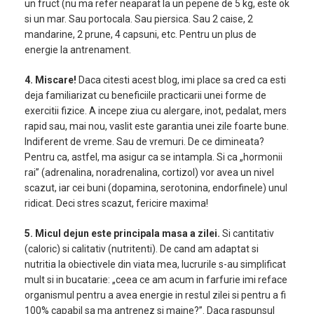
un fruct (nu ma refer neaparat la un pepene de 5 kg, este ok
si un mar. Sau portocala. Sau piersica. Sau 2 caise, 2
mandarine, 2 prune, 4 capsuni, etc. Pentru un plus de
energie la antrenament.
4. Miscare!
Daca citesti acest blog, imi place sa cred ca esti
deja familiarizat cu beneficiile practicarii unei forme de
exercitii fizice. A incepe ziua cu alergare, inot, pedalat, mers
rapid sau, mai nou, vaslit este garantia unei zile foarte bune.
Indiferent de vreme. Sau de vremuri. De ce dimineata?
Pentru ca, astfel, ma asigur ca se intampla. Si ca „hormonii
rai” (adrenalina, noradrenalina, cortizol) vor avea un nivel
scazut, iar cei buni (dopamina, serotonina, endorfinele) unul
ridicat. Deci stres scazut, fericire maxima!
5. Micul dejun este principala masa a zilei.
Si cantitativ
(caloric) si calitativ (nutritenti). De cand am adaptat si
nutritia la obiectivele din viata mea, lucrurile s-au simplificat
mult si in bucatarie: „ceea ce am acum in farfurie imi reface
organismul pentru a avea energie in restul zilei si pentru a fi
100% capabil sa ma antrenez si maine?”. Daca raspunsul