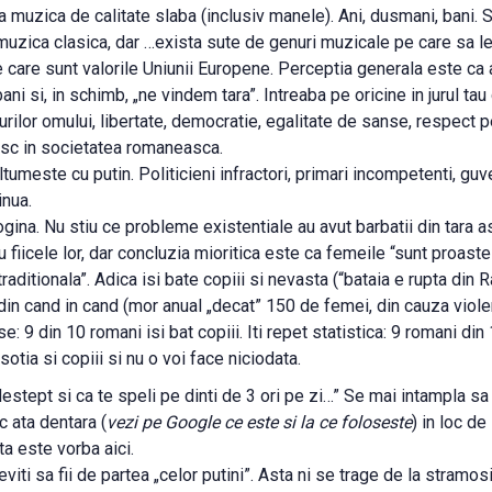
a muzica de calitate slaba (inclusiv manele). Ani, dusmani, bani. 
muzica clasica, dar …exista sute de genuri muzicale pe care sa le
e care sunt valorile Uniunii Europene. Perceptia generala este ca 
ni si, in schimb, „ne vindem tara”. Intreaba pe oricine in jurul tau
rilor omului, libertate, democratie, egalitate de sanse, respect pe
sc in societatea romaneasca.
tumeste cu putin. Politicieni infractori, primari incompetenti, guv
inua.
gina. Nu stiu ce probleme existentiale au avut barbatii din tara a
au fiicele lor, dar concluzia mioritica este ca femeile “sunt proaste
raditionala”. Adica isi bate copiii si nevasta (“bataia e rupta din R
din cand in cand (mor anual „decat” 150 de femei, din cauza violen
: 9 din 10 romani isi bat copiii. Iti repet statistica: 9 romani din 
sotia si copiii si nu o voi face niciodata.
 destept si ca te speli pe dinti de 3 ori pe zi…” Se mai intampla s
c ata dentara (
vezi pe Google ce este si la ce foloseste
) in loc de
ta este vorba aici.
iti sa fii de partea „celor putini”. Asta ni se trage de la stramosi