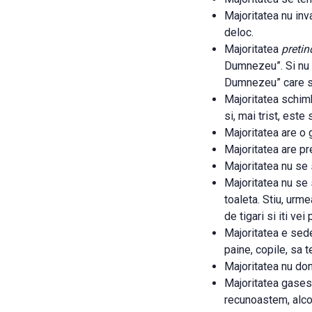
Majoritatea nu inv
deloc.
Majoritatea
pretin
Dumnezeu”. Si nu pu
Dumnezeu” care se 
Majoritatea schimb
si, mai trist, est
Majoritatea are o g
Majoritatea are pre
Majoritatea nu se 
Majoritatea nu se 
toaleta. Stiu, urm
de tigari si iti ve
Majoritatea e sed
paine, copile, sa te
Majoritatea nu do
Majoritatea gasest
recunoastem, alcool