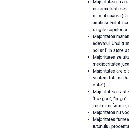
Majoritatea nu are
imi amintesti despr
si continuarea (Di
umilinta lantul in
slugile copiilor pol
Majoritatea mananc
adevarul. Unul tris
noi ar fi in stare 
Majoritatea se uita
mediocritatea jucat
Majoritatea are o 
suntem toti academ
este”).
Majoritatea uraste 
“bozgori”, “negri”,
jurul ei, in familie,
Majoritatea nu ved
Majoritatea fumea
tutunului, procent