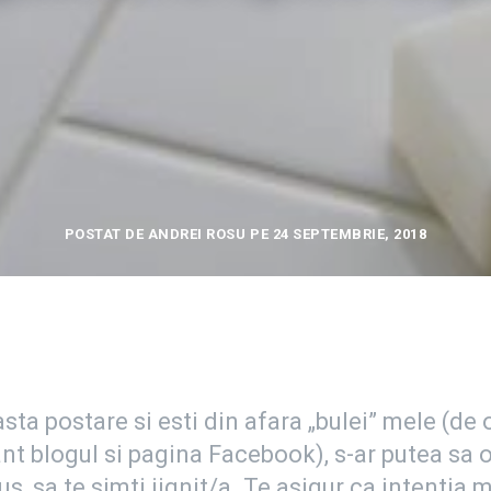
POSTAT DE ANDREI ROSU PE 24 SEPTEMBRIE, 2018
sta postare si esti din afara „bulei” mele (de
t blogul si pagina Facebook), s-ar putea sa o
lus, sa te simti jignit/a. Te asigur ca intentia 