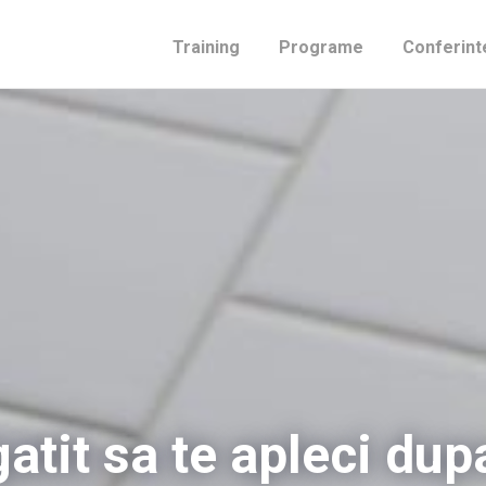
Training
Programe
Conferint
gatit sa te apleci du