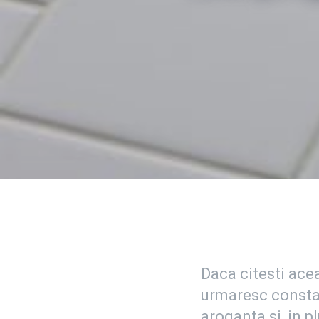
Daca citesti acea
urmaresc constan
aroganta si, in p