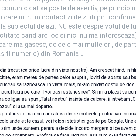
comunic cat se poate de asertiv, pe principiul
cu care intru in contact zi de zi iti pot confirm
a subiectul de azi. NU este despre votul de lun
ctitate cand are loc si nici nu ma intereseaza)
care ma gasesc, de cele mai multe ori, de part
asiti numeric) din Romania…
in trecut (ca orice lucru din viata noastra). Am crescut fiind, in fi
 citite, eram mereu de partea celor asupriti, loviti de soarta sau b
, reuseau sa razbeasca. In viata ‘reala’, m-am ghidat destul de de
gurul lucru pe care il voi gasi este iesirea”. Si mi-a placut sa pun
 ma obligau sa spun „Tatal nostru” inainte de culcare, ii intrebam
ezeu” si asa mai departe.
 postarea, ci sa enumar cateva dintre motivele pentru care nu ma 
Acolo unde este cazul, voi folosi statistici gasite pe Google. Une
 sa stim unde suntem, pentru a decide incotro mergem si ce avem d
e de schimbare. Prefera sa faca lucrurile „asa cum s-au facut di