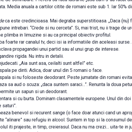
ata. Media anuala a cartilor citite de romani este sub 1. Iar 50% d
de
ca este credincioasa. Mai degraba superstitioasa. „Daca (nu) 
ne intrebari. “Crede si nu cerceta”. Si, mai trist, nu ii trage de ure
plimba in limuzine si au ca principal obiectiv profitul.
a foarte rar canalul tv, deci isi ia informatiile din aceleasi surse
e sclava propagandei unui partid sau al unui grup de interese.
andire rigida. Nu intru in detalii.
judecati. „Aia sunt asa, ceilalti sunt altfel” etc.
spala pe dinti. Adica, doar unul din 5 romani o face.
spala si nu foloseste deodorant. Peste jumatate din romani evita
eaza sa aud o scuza: „daca suntem saraci…”. Renunta la doua petu
i permite un sapun si un deodorant.
entara si cu burta. Dominam clasamentele europene. Unul din doi 
 saturi”.
neaza benevol si recurent sange (o face doar atunci cand un apro
e “alinare” sau refugiu in alcool. Suntem in top si la consumul d
ul iti prajeste, in timp, creierasul. Daca nu ma crezi… uita-te in ju