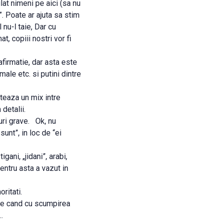
at nimeni pe aici (sa nu
”. Poate ar ajuta sa stim
 nu-l taie, Dar cu
, copiii nostri vor fi
firmatie, dar asta este
male etc. si putini dintre
inteaza un mix intre
 detalii.
uri grave. Ok, nu
unt”, in loc de “ei
gani, „jidani”, arabi,
pentru asta a vazut in
ritati.
 De cand cu scumpirea
…