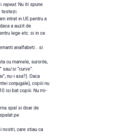
Si
repeat
. Nu iti spune
 testezi.
am intrat in UE pentru a
 daca a auzit de
ntru lege etc. si in ce
ernanti analfabeti… si
sta cu mamele, surorile,
” sau/si “curve”.
ai”, nu-i asa?). Daca
tei conjugale), copiii nu
10 isi bat copiii. Nu mi-
a ma spal si doar de
 spalat pe
i nostri, care stiau ca