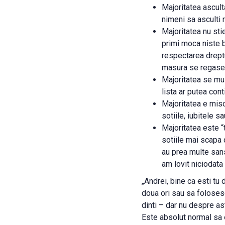
Majoritatea ascult
nimeni sa asculti 
Majoritatea nu sti
primi moca niste ba
respectarea dreptu
masura se regase
Majoritatea se mul
lista ar putea cont
Majoritatea e miso
sotiile, iubitele s
Majoritatea este “t
sotiile mai scapa 
au prea multe sanse
am lovit niciodata 
„Andrei, bine ca esti tu
doua ori sau sa foloses
dinti – dar nu despre as
Este absolut normal sa ev