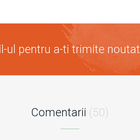
-ul pentru a-ti trimite noutat
Comentarii
(50)