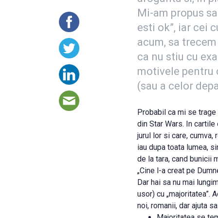
Mi-am propus sa 
esti ok”, iar cei 
acum, sa trecem l
ca nu stiu cu exa
motivele pentru 
(sau a celor dep
Probabil ca mi se trage d
din Star Wars. In cartile
jurul lor si care, cumva
iau dupa toata lumea, sin
de la tara, cand bunicii
„Cine l-a creat pe Dumn
Dar hai sa nu mai lungim
usor) cu „majoritatea”. 
noi, romanii, dar ajuta
Majoritatea se tem