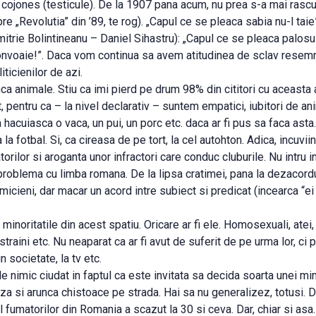
 cojones (testicule). De la 1907 pana acum, nu prea s-a mai rascul
e „Revolutia” din ’89, te rog). „Capul ce se pleaca sabia nu-l taie
mitrie Bolintineanu – Daniel Sihastru): „Capul ce se pleaca palosul
convoaie!”. Daca vom continua sa avem atitudinea de sclav resemnat
iticienilor de azi.
a animale. Stiu ca imi pierd pe drum 98% din cititori cu aceasta a
t, pentru ca – la nivel declarativ – suntem empatici, iubitori de ani
sa hacuiasca o vaca, un pui, un porc etc. daca ar fi pus sa faca asta.
 la fotbal. Si, ca cireasa de pe tort, la cel autohton. Adica, incuvi
orilor si aroganta unor infractori care conduc cluburile. Nu intru in
problema cu limba romana. De la lipsa cratimei, pana la dezacord
icieni, dar macar un acord intre subiect si predicat (incearca “ei s
minoritatile din acest spatiu. Oricare ar fi ele. Homosexuali, atei, ti
 straini etc. Nu neaparat ca ar fi avut de suferit de pe urma lor, ci 
 in societate, la tv etc.
e nimic ciudat in faptul ca este invitata sa decida soarta unei mino
za si arunca chistoace pe strada. Hai sa nu generalizez, totusi.
ul fumatorilor din Romania a scazut la 30 si ceva. Dar, chiar si asa