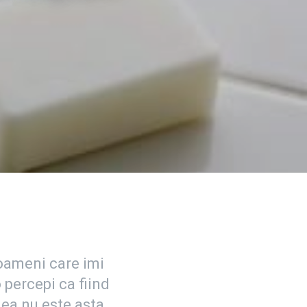
 oameni care imi
 percepi ca fiind
mea nu este asta.