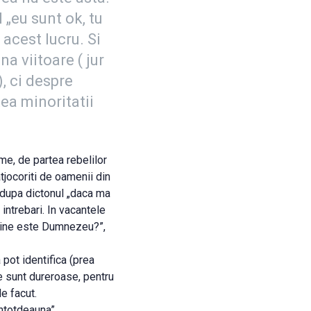
 „eu sunt ok, tu
a acest lucru. Si
a viitoare ( jur
, ci despre
ea minoritatii
lme, de partea rebelilor
atjocoriti de oamenii din
s dupa dictonul „daca ma
 intrebari. In vacantele
 „Cine este Dumnezeu?”,
pot identifica (prea
le sunt dureroase, pentru
e facut.
ntotdeauna”.