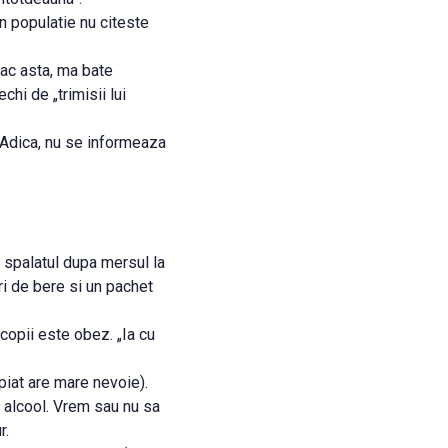
in populatie nu citeste
fac asta, ma bate
chi de „trimisii lui
. Adica, nu se informeaza
 spalatul dupa mersul la
ri de bere si un pachet
copii este obez. „Ia cu
piat are mare nevoie).
e alcool. Vrem sau nu sa
r.