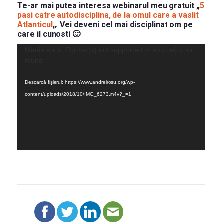
Te-ar mai putea interesa webinarul meu gratuit „
5
pasi catre autodisciplina, de la omul care a vaslit
Atlanticul
„. Vei deveni cel mai disciplinat om pe
care il cunosti 🙂
Player
Media error: Format(s) not supported or source(s) not
video
found
Descarcă fișierul: https://www.andreirosu.org/wp-
content/uploads/2018/10/IMG_6273.m4v?_=1