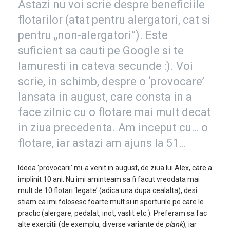
Astazi nu voi scrie despre beneficiile
flotarilor (atat pentru alergatori, cat si
pentru „non-alergatori”). Este
suficient sa cauti pe Google si te
lamuresti in cateva secunde :). Voi
scrie, in schimb, despre o ‘provocare’
lansata in august, care consta in a
face zilnic cu o flotare mai mult decat
in ziua precedenta. Am inceput cu… o
flotare, iar astazi am ajuns la 51…
Ideea ‘provocarii’ mi-a venit in august, de ziua lui Alex, care a
implinit 10 ani. Nu imi aminteam sa fi facut vreodata mai
mult de 10 flotari ‘legate’ (adica una dupa cealalta), desi
stiam ca imi folosesc foarte mult si in sporturile pe care le
practic (alergare, pedalat, inot, vaslit etc.). Preferam sa fac
alte exercitii (de exemplu, diverse variante de
plank
), iar