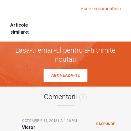
Scrie un comentariu
Articole
similare:
Lasa-ti email-ul pentru a-ti trimite
noutati
ABONEAZA-TE
Comentarii
(3)
OCTOMBRIE 11, 2018 LA 1:26 PM
RĂSPUNDE
Victor