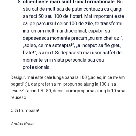
obiectivele mari sunt transformationale
. Nu
stiu cat de mult sau de putin conteaza ca ajungi
sa faci 50 sau 100 de flotari. Mai important este
ca, pe parcursul celor 100 de zile, te transformi
intr-un om mult mai disciplinat, capabil sa
depaseasca momente precum „nu am chef azi”,
„aoleo, ce ma asteapta!”, „a inceput sa fie greu,
frate!”, s.a.m.d. Si depasesti mai usor astfel de
momente si in viata personala sau cea
profesionala.
Desigur, mai este cale lunga pana la 100 („aoleo, in ce m-am
bagat!” :)), dar prefer sa imi propun sa ajung la 100 si sa
‘esuez’ facand 70-80, decat sa imi propui sa ajung la 10 si sa
reusesc.
O zi frumoasa!
Andrei Rosu