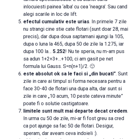
inlocuiesti painea ‘alba’ cu cea ‘neagra’. Sau cand
alegi scarile in loc de lift.
efectul cumulativ este urias
. In primele 7 zile
nu strangi cine stie cate flotari (sunt doar 28, mai
precis), dar dupa doua saptamani ajungi la 105,
dupa o luna la 465, dupa 50 de zile la 1.275, iar
dupa 100 la…
5.252
! Nu te speria, nu m-am pus
sa adun 1+2+3+…+100, ci am gasit pe net
formula lui Gauss. S=n(n+1)/2. 🙂
este absolut ok sa le faci si „din bucati”
. Sunt
zile in care ai timpul si forma necesara pentru a
face 30-40 de flotari una dupa alta, dar sunt si
zile in care „10 acum, 10 peste cateva minute”
poate fi o solutie castigatoare.
limitele sunt mult mai departe decat credem
.
In urma cu 50 de zile, mi-ar fi fost greu sa cred
ca pot ajunge sa fac 50 de flotari. Desigur,
speram, dar aveam ceva indoieli :).