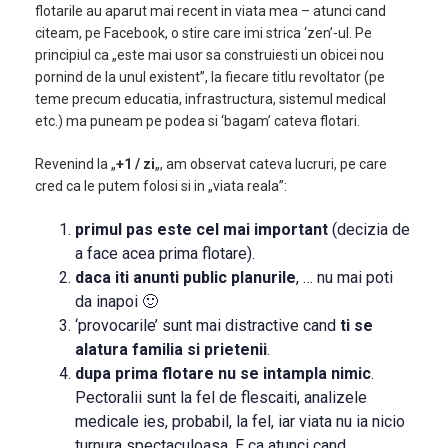
flotarile au aparut mai recent in viata mea – atunci cand
citeam, pe Facebook, o stire care imi strica ‘zen’-ul. Pe
principiul ca „este mai usor sa construiesti un obicei nou
pornind de la unul existent”, la fiecare titlu revoltator (pe
teme precum educatia, infrastructura, sistemul medical
etc.) ma puneam pe podea si ‘bagam’ cateva flotari.
Revenind la „
+1 / zi
„, am observat cateva lucruri, pe care
cred ca le putem folosi si in „viata reala”:
primul pas este cel mai important
(decizia de
a face acea prima flotare).
daca iti anunti public planurile
, … nu mai poti
da inapoi 🙂
‘provocarile’ sunt mai distractive cand
ti se
alatura familia si prietenii
.
dupa prima flotare nu se intampla nimic
.
Pectoralii sunt la fel de flescaiti, analizele
medicale ies, probabil, la fel, iar viata nu ia nicio
turnura spectaculoasa. E ca atunci cand