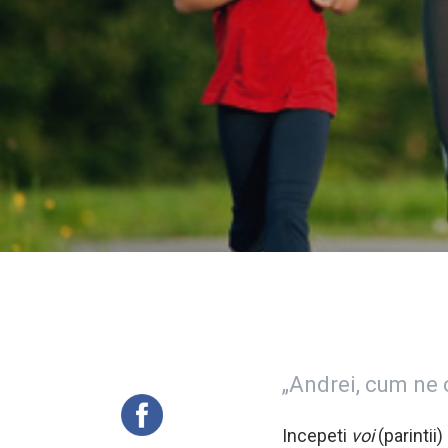
„Andrei, cum ne 
Incepeti
voi
(parintii