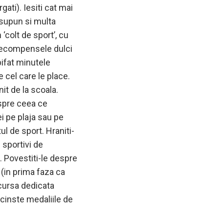
gati). Iesiti cat mai
resupun si multa
 ‘colt de sport’, cu
i recompensele dulci
ifat minutele
e cel care le place.
it de la scoala.
espre ceea ce
ei pe plaja sau pe
l de sport. Hraniti-
u sportivi de
. Povestiti-le despre
 (in prima faza ca
 cursa dedicata
e cinste medaliile de