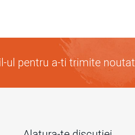
-ul pentru a-ti trimite noutat
Alatura-te discutiei