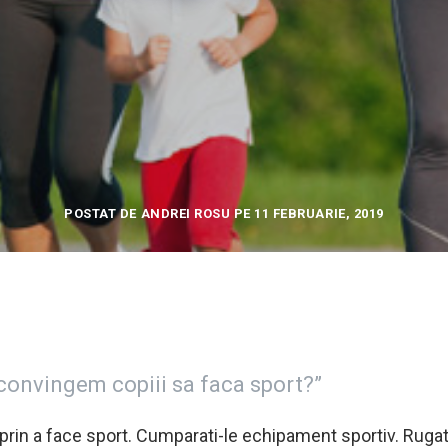
POSTAT DE ANDREI ROSU PE 11 FEBRUARIE, 2019
convingem copiii sa faca sport?”
) prin a face sport. Cumparati-le echipament sportiv. Rugat