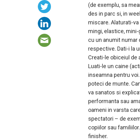
(de exemplu, sa mearga
des in parc si, in wee
miscare. Alaturati-va 
mingi, elastice, mini
cu un anumit numar d
respective. Dati-i la 
Creati-le obiceiul de
Luati-le un caine (ac
inseamna pentru voi. I
poteci de munte. Cand
va sanatos si explicat
performanta sau amato
oameni in varsta care
spectatori – de exemp
copiilor sau familiilo
finisher.