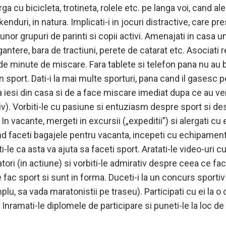
 cu bicicleta, trotineta, rolele etc. pe langa voi, cand aler
kenduri, in natura. Implicati-i in jocuri distractive, care p
unor grupuri de parinti si copii activi. Amenajati in casa un
-gantere, bara de tractiuni, perete de catarat etc. Asociat
e minute de miscare. Fara tablete si telefon pana nu au b
un sport. Dati-i la mai multe sporturi, pana cand il gasesc p
 a iesi din casa si de a face miscare imediat dupa ce au ven
tiv). Vorbiti-le cu pasiune si entuziasm despre sport si d
n vacante, mergeti in excursii („expeditii”) si alergati cu 
 faceti bagajele pentru vacanta, incepeti cu echipamentu
i-le ca asta va ajuta sa faceti sport. Aratati-le video-uri c
ri (in actiune) si vorbiti-le admirativ despre ceea ce fac
 fac sport si sunt in forma. Duceti-i la un concurs sportiv
lu, sa vada maratonistii pe traseu). Participati cu ei la o
r. Inramati-le diplomele de participare si puneti-le la loc d