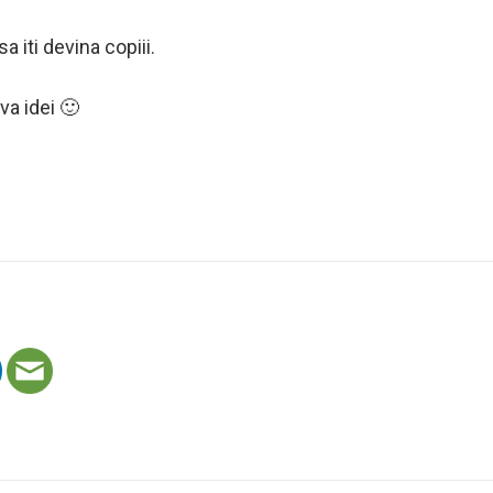
a iti devina copiii.
va idei 🙂