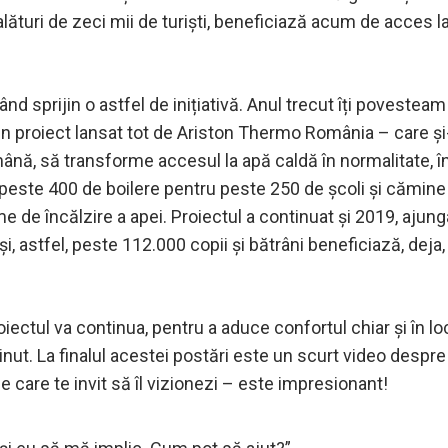
 alături de zeci mii de turiști, beneficiază acum de acces
nd sprijin o astfel de inițiativă. Anul trecut îți povestea
n proiect lansat tot de Ariston Thermo România – care ș
ă, să transforme accesul la apă caldă în normalitate, în 
peste 400 de boilere pentru peste 250 de școli și cămine 
 de încălzire a apei. Proiectul a continuat și 2019, ajun
 și, astfel, peste 112.000 copii și bătrâni beneficiază, deja
proiectul va continua, pentru a aduce confortul chiar și în 
inut. La finalul acestei postări este un scurt video despre
 care te invit să îl vizionezi – este impresionant!