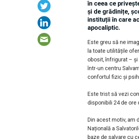
în ceea ce priveșt
și de grădinițe, șc
instituții în care
apocaliptic.
Este greu să ne imag
la toate utilitățile 
obosit, înfrigurat – 
într-un centru Salvam
confortul fizic și psih
Este trist să vezi co
disponibili 24 de ore 
Din acest motiv, am 
Națională a Salvatori
baze de salvare cu ce