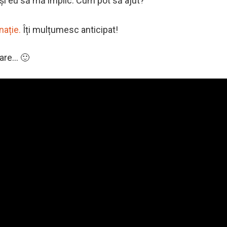
 și eu să mă implic. Cum pot să ajut?”
nație.
Îți mulțumesc anticipat!
hare… 🙂