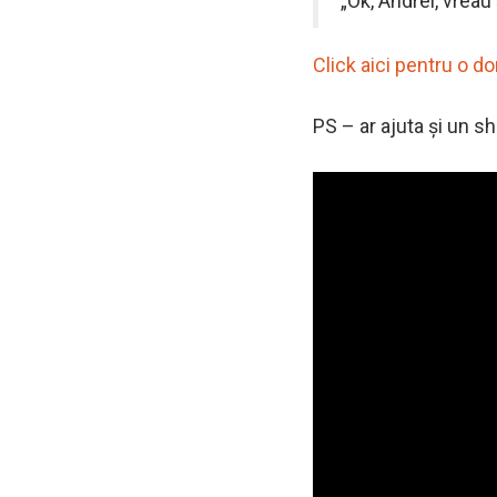
„Ok, Andrei, vreau
Click aici pentru o do
PS – ar ajuta și un s