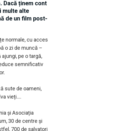
ă. Dacă ținem cont
i multe alte
nă de un film post-
nțe normale, cu acces
upă o zi de muncă –
ajungi, pe o targă,
 reduce semnificativ
or.
ază sute de oameni,
va vieți….
ia și Asociația
um, 30 de centre și
tfel, 700 de salvatori