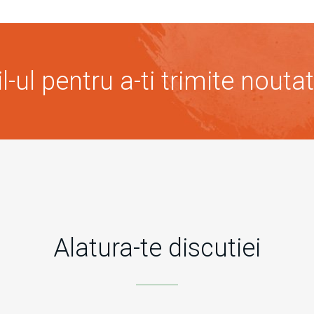
-ul pentru a-ti trimite noutat
Alatura-te discutiei