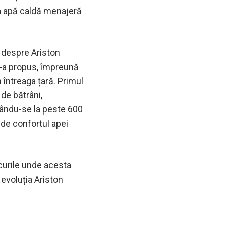
 la apă caldă menajeră
m despre Ariston
i-a propus, împreună
întreaga țară. Primul
de bătrâni,
gându-se la peste 600
, de confortul apei
locurile unde acesta
 evoluția Ariston