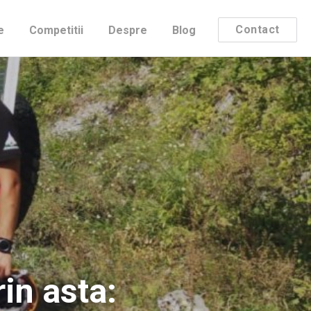
Contact
e
Competitii
Despre
Blog
rin asta: