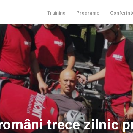
Training
Programe
Conferint
români trece zilnic p