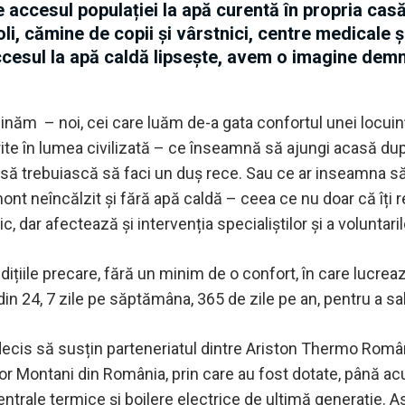
e accesul populației la apă curentă în propria cas
oli, cămine de copii și vârstnici, centre medicale ș
 accesul la apă caldă lipsește, avem o imagine dem
inăm – noi, cei care luăm de-a gata confortul unei locui
oferite în lumea civilizată – ce înseamnă să ajungi acasă d
și să trebuiască să faci un duș rece. Sau ce ar inseamna să 
ont neîncălzit și fără apă caldă – ceea ce nu doar că îți
ic, dar afectează și intervenția specialiștilor și a voluntaril
ndițiile precare, fără un minim de o confort, în care lucre
din 24, 7 zile pe săptămâna, 365 de zile pe an, pentru a sal
decis să susțin parteneriatul dintre Ariston Thermo Român
lor Montani din România, prin care au fost dotate, până ac
ntrale termice și boilere electrice de ultimă generație. As