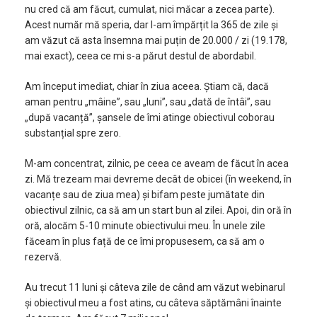
nu cred că am făcut, cumulat, nici măcar a zecea parte).
Acest număr mă speria, dar l-am împărțit la 365 de zile și
am văzut că asta însemna mai puțin de 20.000 / zi (19.178,
mai exact), ceea ce mi s-a părut destul de abordabil.
Am început imediat, chiar în ziua aceea. Știam că, dacă
aman pentru „mâine”, sau „luni”, sau „dată de întâi”, sau
„după vacanță”, șansele de îmi atinge obiectivul coborau
substanțial spre zero.
M-am concentrat, zilnic, pe ceea ce aveam de făcut în acea
zi. Mă trezeam mai devreme decât de obicei (în weekend, în
vacanțe sau de ziua mea) și bifam peste jumătate din
obiectivul zilnic, ca să am un start bun al zilei. Apoi, din oră în
oră, alocăm 5-10 minute obiectivului meu. În unele zile
făceam în plus față de ce îmi propusesem, ca să am o
rezervă.
Au trecut 11 luni și câteva zile de când am văzut webinarul
și obiectivul meu a fost atins, cu câteva săptămâni înainte