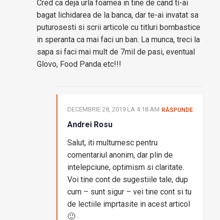
Cred ca deja urla foamea in tine de cand ti-ai
bagat lichidarea de la banca, dar te-ai invatat sa
puturosesti si scrii articole cu titluri bombastice
in speranta ca mai faci un ban. La munca, treci la
sapa si faci mai mult de 7mil de pasi, eventual
Glovo, Food Panda etc!!!
DECEMBRIE 28, 2019 LA 4:18 AM
RĂSPUNDE
Andrei Rosu
Salut, iti multumesc pentru
comentariul anonim, dar plin de
intelepciune, optimism si claritate.
Voi tine cont de sugestiile tale, dup
cum – sunt sigur – vei tine cont si tu
de lectiile imprtasite in acest articol
🙂