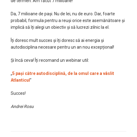
de termen. Am făcut 7 milioane!
Da, 7 milioane de pași. Nu de lei, nu de euro. Dar, foarte
probabil, formula pentru a reuși orice este asemănătoare și
implică să îți alegi un obiectiv și să lucrezi zilnic la el.
Îți doresc mult succes și îți doresc să ai energia și
autodisciplina necesare pentru un an nou excepțional!
Și încă ceva! Îți recomand un webinar util:
„
5 pași către autodisciplină, de la omul care a vâslit
Atlanticul
”
Succes!
Andrei Rosu