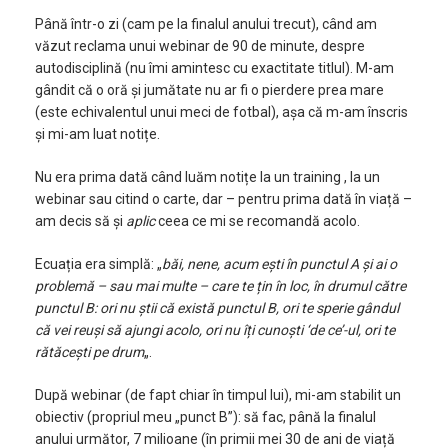
Până într-o zi (cam pe la finalul anului trecut), când am
văzut reclama unui webinar de 90 de minute, despre
autodisciplină (nu îmi amintesc cu exactitate titlul). M-am
gândit că o oră și jumătate nu ar fi o pierdere prea mare
(este echivalentul unui meci de fotbal), așa că m-am înscris
și mi-am luat notițe.
Nu era prima dată când luăm notițe la un training , la un
webinar sau citind o carte, dar – pentru prima dată în viață –
am decis să și
aplic
ceea ce mi se recomandă acolo.
Ecuația era simplă: „
băi, nene, acum ești în punctul A și ai o
problemă – sau mai multe – care te țin în loc, în drumul către
punctul B: ori nu știi că există punctul B, ori te sperie gândul
că vei reuși să ajungi acolo, ori nu îți cunoști ‘de ce’-ul, ori te
rătăcești pe drum
„.
După webinar (de fapt chiar în timpul lui), mi-am stabilit un
obiectiv (propriul meu „punct B”): să fac, până la finalul
anului următor, 7 milioane (în primii mei 30 de ani de viață