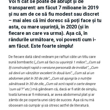
Voi fi cât se poate de abrupt și de
transparent: am făcut 7 milioane în 2019
și nu am de ce să fiu modest sau discret
– mai ales că îmi doresc să poți face și tu
asta, cu mare ușurință, în 2020 (și în
fiecare an care va urma). Așa că, în
rândurile următoare, voi povesti cum i-
am făcut. Este foarte simplu!
De fiecare dată când vedeam pe rafturi câte un titlu care
sună bombastic (
„Cum să faci cu ușurință 1 milion”; „Cum să
îți construiești rapid o versiune personală de invidiat”, „Cum
să devii un vânzător excelent în două luni”, „Cum să ai un
abdomen plat în 30 de zile”, „Cum să ajungi la o nutriție
sănătoasă în 30 de zile, „Cum să scrii rapid o carte despre
‘cum să’?” etc.
) mă gândeam că, dacă ar fi atât de simplu,
toată lumea ar fi milionară, ar avea abdomenul plat și ar
zâmbi de pe coperta unei cărți de succes. Așa că nu mă
oboseam să cumpăr și să citresc astfel de literatură.