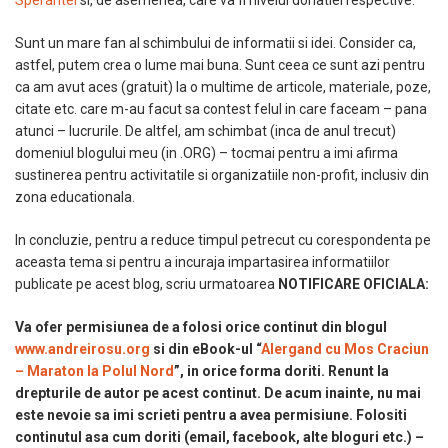
Sperantei
si, de asemenea, care va fi nivelul donatiei respective.
Sunt un mare fan al schimbului de informatii si idei. Consider ca,
astfel, putem crea o lume mai buna. Sunt ceea ce sunt azi pentru
ca am avut aces (gratuit) la o multime de articole, materiale, poze,
citate etc. care m-au facut sa contest felul in care faceam – pana
atunci – lucrurile. De altfel, am schimbat (inca de anul trecut)
domeniul blogului meu (in .ORG) – tocmai pentru a imi afirma
sustinerea pentru activitatile si organizatiile non-profit, inclusiv din
zona educationala.
In concluzie, pentru a reduce timpul petrecut cu corespondenta pe
aceasta tema si pentru a incuraja impartasirea informatiilor
publicate pe acest blog, scriu urmatoarea
NOTIFICARE OFICIALA:
Va ofer permisiunea de a folosi orice continut din blogul
www.andreirosu.org
si din eBook-ul “
Alergand cu Mos Craciun
– Maraton la Polul Nord
”, in orice forma doriti. Renunt la
drepturile de autor pe acest continut. De acum inainte, nu mai
este nevoie sa imi scrieti pentru a avea permisiune. Folositi
continutul asa cum doriti (email, facebook, alte bloguri etc.) –