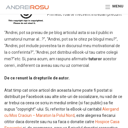
MENU
Primesc foarte frecvent intrebari precum:
“Andrei, pot sa preiau de pe blog articolul asta si sa il public in
urmatorul numar al…?”, “Andrei, pot sa te citez pe blogul meu?”,
“Andrei, pot include povestea ta in discursul meu motivational de
la o conferinta?”, “Andrei, pot distribui eBook-ul tau catre colegii
mei?”etc. Si, pana acum, am raspuns afirmativ
tuturor
acestor
cereri , indiferent ca aveau sau nu uz comercial.
De ce renunt la drepturile de autor.
Atat timp cat orice articol din aceasta lume poate fi postat si
distribuit pe Facebook sau alte site-uri de socializare, nu vad de ce
ar trebui ca ceea ce scriu in mediul online (si fac public) sa fie
supus “copyright”-ului. Si, referitor la eBook-ul caritabil
Alergand
cu Mos Craciun – Maraton la Polul Nord
, este alegerea fiecarui
cititor daca doreste sau nu sa faca o donatie catre
Hospice Casa