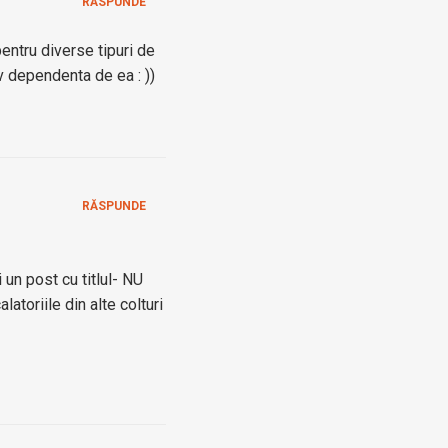
RĂSPUNDE
entru diverse tipuri de
iv dependenta de ea : ))
RĂSPUNDE
i un post cu titlul- NU
latoriile din alte colturi