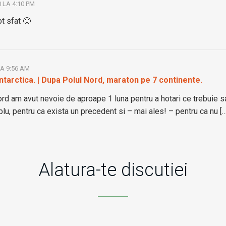
0 LA 4:10 PM
t sfat 🙂
LA 9:56 AM
ntarctica. | Dupa Polul Nord, maraton pe 7 continente.
ord am avut nevoie de aproape 1 luna pentru a hotari ce trebuie s
lu, pentru ca exista un precedent si – mai ales! – pentru ca nu […
Alatura-te discutiei