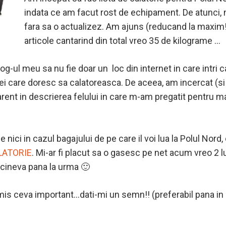
indata ce am facut rost de echipament. De atunci, n
fara sa o actualizez. Am ajuns (reducand la maxim!
articole cantarind din total vreo 35 de kilograme …
g-ul meu sa nu fie doar un loc din internet in care intri ca
ei care doresc sa calatoreasca. De aceea, am incercat (si
arent in descrierea felului in care m-am pregatit pentru m
 nici in cazul bagajului de pe care il voi lua la Polul Nord
LATORIE
. Mi-ar fi placut sa o gasesc pe net acum vreo 2 l
 cineva pana la urma 🙂
is ceva important…dati-mi un semn!! (preferabil pana in 3