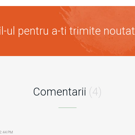
-ul pentru a-ti trimite noutat
Comentarii
(4)
2:44 PM