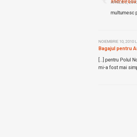
andreirosu
APRILIE 2, 201
multumesc p
NOIEMBRIE 10, 2010 
Bagajul pentru A
[…] pentru Polul N
mi-a fost mai simp