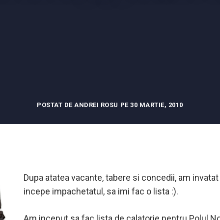
POSTAT DE ANDREI ROSU PE 30 MARTIE, 2010
Dupa atatea vacante, tabere si concedii, am invatat 
incepe impachetatul, sa imi fac o lista :).
Am inceput sa fac lista de calatorie pentru Polul N