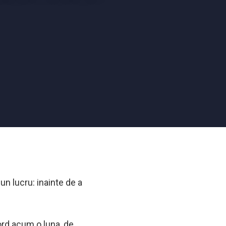
un lucru: inainte de a
ord acum o luna, de