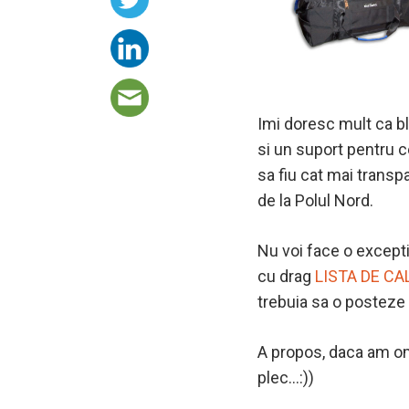
Imi doresc mult ca blo
si un suport pentru c
sa fiu cat mai transp
de la Polul Nord.
Nu voi face o exceptie
cu drag
LISTA DE CA
trebuia sa o posteze
A propos, daca am om
plec…:))