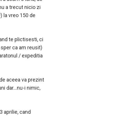
u a trecut nicio zi
) la vreo 150 de
nd te plictisesti, ci
 sper ca am reusit)
aratonul / expeditia
, de aceea va prezint
uni dar…nu-i nimic,
 aprilie, cand