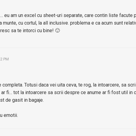
… eu am un excel cu sheet-uri separate, care contin liste facute p
 la munte, cu cortul, la all inclusive. problema e ca acum sunt relat
resc sa te intorci cu bine! 🙂
12 PM
e completa. Totusi daca vei uita ceva, te rog, la intoarcere, sa scri
ar fi… tot la intoarcere sa scrii despre ce anume ar fi fost util in ca
ost de gasit in bagaje.
u emotii.