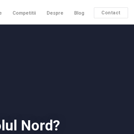
Contact
e
Competitii
Despre
Blog
lul Nord?