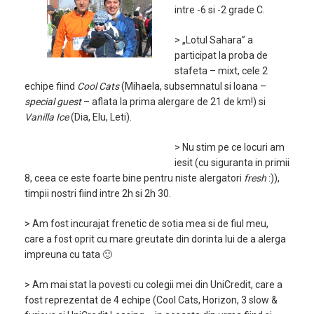
intre -6 si -2 grade C.
> „Lotul Sahara” a
participat la proba de
stafeta – mixt, cele 2
echipe fiind
Cool Cats
(Mihaela, subsemnatul si Ioana –
special guest
– aflata la prima alergare de 21 de km!) si
Vanilla Ice
(Dia, Elu, Leti).
> Nu stim pe ce locuri am
iesit (cu siguranta in primii
8, ceea ce este foarte bine pentru niste alergatori
fresh
:)),
timpii nostri fiind intre 2h si 2h 30.
> Am fost incurajat frenetic de sotia mea si de fiul meu,
care a fost oprit cu mare greutate din dorinta lui de a alerga
impreuna cu tata 🙂
> Am mai stat la povesti cu colegii mei din UniCredit, care a
fost reprezentat de 4 echipe (Cool Cats, Horizon, 3 slow &