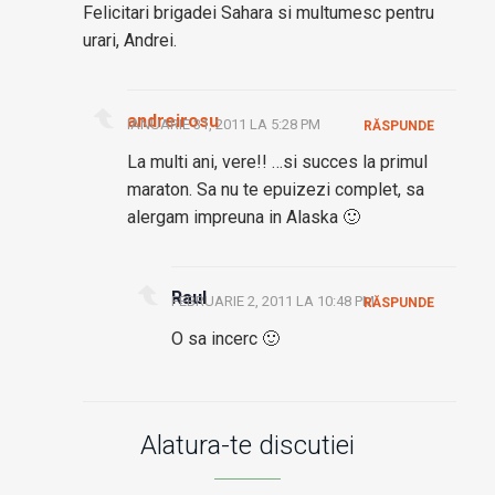
Felicitari brigadei Sahara si multumesc pentru
urari, Andrei.
andreirosu
IANUARIE 31, 2011 LA 5:28 PM
RĂSPUNDE
La multi ani, vere!! …si succes la primul
maraton. Sa nu te epuizezi complet, sa
alergam impreuna in Alaska 🙂
Raul
FEBRUARIE 2, 2011 LA 10:48 PM
RĂSPUNDE
O sa incerc 🙂
Alatura-te discutiei