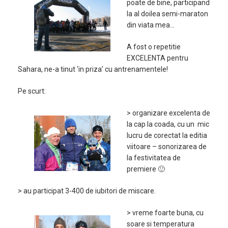
poate de bine, participand
la al doilea semi-maraton
din viata mea…
A fost o repetitie
EXCELENTA pentru
Sahara, ne-a tinut ‘in priza’ cu antrenamentele!
Pe scurt:
> organizare excelenta de
la cap la coada, cu un mic
lucru de corectat la editia
viitoare – sonorizarea de
la festivitatea de
premiere 🙂
> au participat 3-400 de iubitori de miscare.
> vreme foarte buna, cu
soare si temperatura