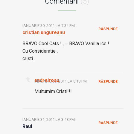
Comentarii
(5)
IANUARIE 30, 2011 LA 7:34 PM
RĂSPUNDE
cristian ungureanu
BRAVO Cool Cats ! , … BRAVO Vanilla ice !
Cu Consideratie ,
cristi .
andreirosu
IANUARIE 30, 2011 LA 8:18 PM
RĂSPUNDE
Multumim Cristi!!!
IANUARIE 31, 2011 LA 3:48 PM
RĂSPUNDE
Raul