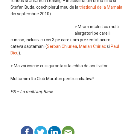
furious si UniCredit Leasing – in aceasta din urma fiind si
Stefan Buda, coechipierul meu de la
triatlonul de la Mamaia
din septembrie 2010).
> M-am intalnit cu multi
alergatori pe care ii
cunosc, inclusiv cu cei 3 pe care i-am prezentat acum
cateva saptamani (
Serban Chiurlea
,
Marian Chiriac
si
Paul
Dicu
).
> Ma voi inscrie cu siguranta si la editia de anul viitor…
Multumim Ro Club Maraton pentru initiativa!!
PS – La multi ani, Raul!