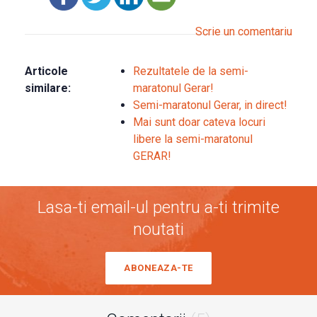
Scrie un comentariu
Articole
Rezultatele de la semi-
similare:
maratonul Gerar!
Semi-maratonul Gerar, in direct!
Mai sunt doar cateva locuri
libere la semi-maratonul
GERAR!
Lasa-ti email-ul pentru a-ti trimite
noutati
ABONEAZA-TE