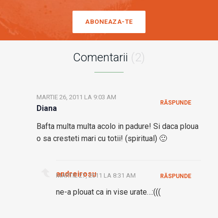
ABONEAZA-TE
Comentarii
(2)
MARTIE 26, 2011 LA 9:03 AM
RĂSPUNDE
Diana
Bafta multa multa acolo in padure! Si daca ploua
o sa cresteti mari cu totii! (spiritual) 🙂
andreirosu
MARTIE 27, 2011 LA 8:31 AM
RĂSPUNDE
ne-a plouat ca in vise urate…:(((