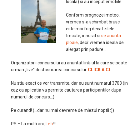
locala) si au inceput emotiile…
Conform prognozei meteo,
vremea s-a schimbat brusc,
este mai frig decat zilele
trecute, innorat si
se anunta
ploaie
, deci: vremea ideala de
alergat prin padure…
Organizatorii concursului au anuntat link-ul la care se poate
urmari „live” desfasurarea concursului:
CLICK AICI
.
Nu stiu exact ce vor transmite, dar eu sunt numarul 3703 (in
caz ca aplicatia va permite cautarea participantilor dupa
numarul de concurs…)
Pe curand! (…dar nu mai devreme de miezul noptii :))
PS – La multi ani,
Leti
!!!