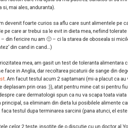
 si, mai ales, anduranta).
 am devenit foarte curios sa aflu care sunt alimentele pe ca
e pe care ar trebui sa le evit in dieta mea, nefiind tolera
i – din fericire nu am 🙂 – ci la starea de oboseala si micile
ntez’ din cand in cand…)
uriozitatea mea, am gasit un test de toleranta alimentara c
e face in Anglia, dar recoltarea picaturii de sange din deg
st
. Am facut testul acum 2 saptamani (mi-a placut ca au v
e deplasam prin oras :)), atat pentru mine cat si pentru fi
espre care dermatologii spun ca nu va scapa toata viata :
 principal, sa eliminam din dieta lui posibilele alimente care
faca testul dupa terminarea sarcinii (pana atunci, el este 
atele celor 2 teste, insotite de o discutie cu un doctor al 