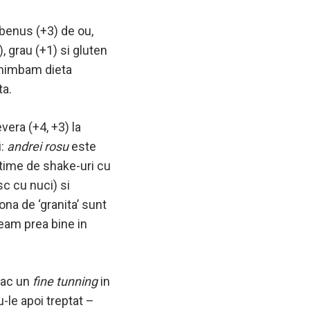
lbenus (+3) de ou,
, grau (+1) si gluten
 schimbam dieta
ta.
vera (+4, +3) la
i:
andrei rosu
este
ltime de shake-uri cu
sc cu nuci) si
ona de ‘granita’ sunt
team prea bine in
 fac un
fine tunning
in
-le apoi treptat –