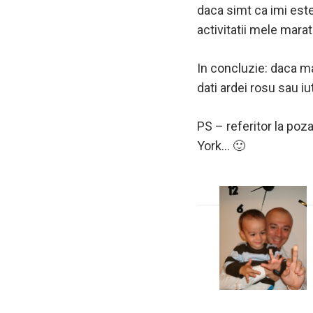
daca simt ca imi est
activitatii mele mara
In concluzie: daca ma 
dati ardei rosu sau i
PS – referitor la poz
York… 🙂