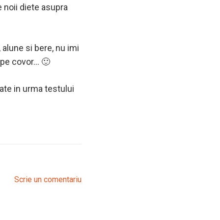
 noii diete asupra
, alune si bere, nu imi
i pe covor… 🙂
ate in urma testului
Scrie un comentariu