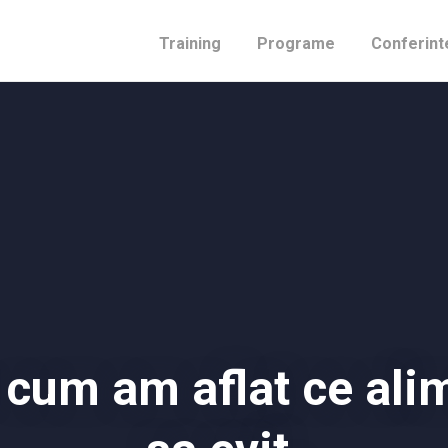
Training
Programe
Conferint
: cum am aflat ce ali