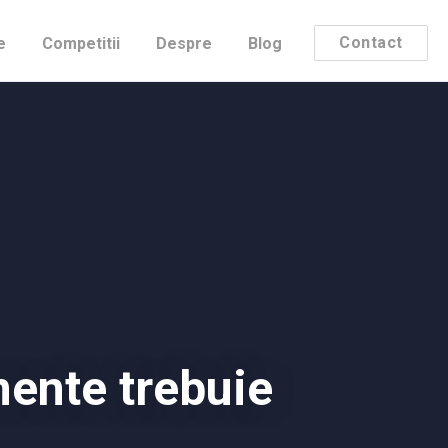
Contact
e
Competitii
Despre
Blog
mente trebuie