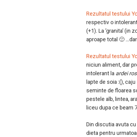
Rezultatul testului Y
respectiv o intoleran
(+1). La ‘granita’ (in
aproape total 🙁 …dar
Rezultatul testului 
niciun aliment, dar pr
intolerant la
ardei ro
lapte de soia :(), caj
seminte de floarea so
pestele alb, lintea, 
liceu dupa ce beam 7-8
Din discutia avuta cu
dieta pentru urmatoar