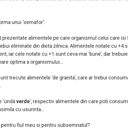
orma unui ‘semafor’:
 prezentate alimentele pe care organismul celui care isi 
rebui eliminate din dieta zilnica. Alimentele notate cu +4 su
ent, iar cele notate cu +1 sunt ceva mai ‘bune’, dar trebuie
nare optima a organismului…
unt trecute alimentele ‘de granita’, care ar trebui consuma
…
de ‘unda
verde
‘, respectiv alimentele din care poti consuma
asimila cu usurinta…
’ pentru fiul meu si pentru subsemnatul?