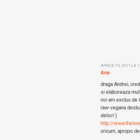
APRILIE 19, 2011 LA 
Ana
draga Andrei, cred 
si elaboreaza mult
noi am exclus de l
raw-vegana destul 
deloc!:)
http://www.thelo
oricum, apropo de 