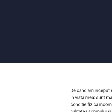
De cand am inceput s
in viata mea: sunt ma
conditie fizica incom
calitatea somnului si