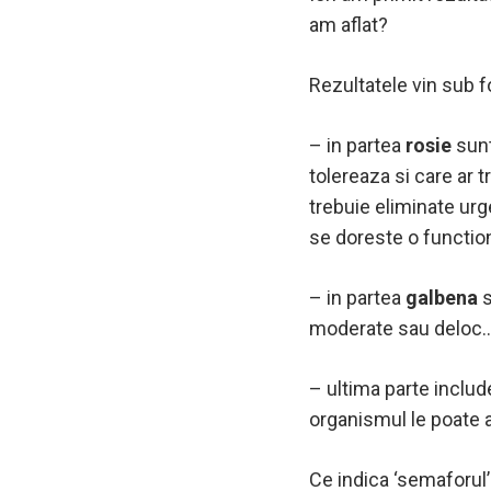
am aflat?
Rezultatele vin sub f
– in partea
rosie
sunt
tolereaza si care ar t
trebuie eliminate urg
se doreste o functio
– in partea
galbena
s
moderate sau deloc
– ultima parte inclu
organismul le poate 
Ce indica ‘semaforul