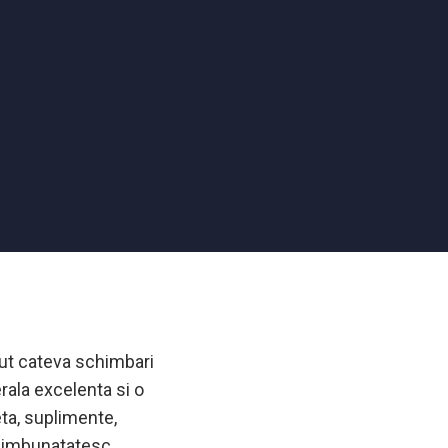
ut cateva schimbari
rala excelenta si o
ta, suplimente,
mi imbunatatesc