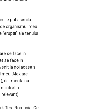
re le pot asimila
te de organismul meu
 ”eruptii” ale tenului
are se face in
et se face in
enit la noi acasa si
ul meu. Alex are
(, dar merita sa
 ‘intretin’
irelevant).
York Test Romania. Ce