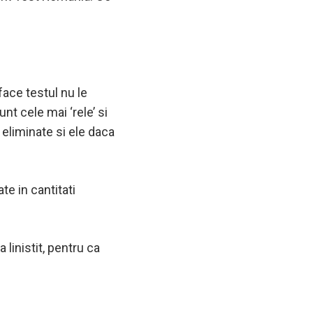
face testul nu le
nt cele mai ‘rele’ si
 eliminate si ele daca
te in cantitati
 linistit, pentru ca