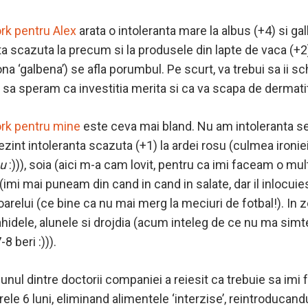
ork pentru Alex
arata o intoleranta mare la albus (+4) si ga
ta scazuta la precum si la produsele din lapte de vaca (+2)
 zona ‘galbena’) se afla porumbul. Pe scurt, va trebui sa ii
 sa speram ca investitia merita si ca va scapa de dermati
York pentru mine
este ceva mai bland. Nu am intoleranta se
ezint intoleranta scazuta (+1) la ardei rosu (culmea ironie
su
:))), soia (aici m-a cam lovit, pentru ca imi faceam o mu
u (imi mai puneam din cand in cand in salate, dar il inlocuie
arelui (ce bine ca nu mai merg la meciuri de fotbal!). In z
arahidele, alunele si drojdia (acum inteleg de ce nu ma sim
 beri :))).
 unul dintre doctorii companiei a reiesit ca trebuie sa imi
ele 6 luni, eliminand alimentele ‘interzise’, reintroducandu