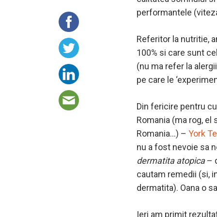
performantele (viteza
Referitor la nutritie,
100% si care sunt cel
(nu ma refer la alergi
pe care le ‘experime
Din fericire pentru c
Romania (ma rog, el s
Romania…) –
York Te
nu a fost nevoie sa n
dermatita atopica
– d
cautam remedii (si, in
dermatita). Oana o sa 
Ieri am primit rezult