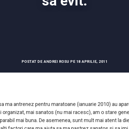
sa evit.
POSTAT DE ANDREI ROSU PE 18 APRILIE, 2011
a ma antrenez pentru maratoane (ianuarie 2010) au apar
i organizat, mai sanatos (nu mai racesc), am o stare gene
parabil mai buna. De asemenea, sunt mult mai atent la die
 alti factori care ma ajuta sa ma pastrez sanatos si sa i