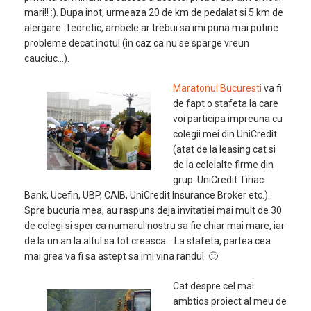
mari!! :). Dupa inot, urmeaza 20 de km de pedalat si 5 km de
alergare. Teoretic, ambele ar trebui sa imi puna mai putine
probleme decat inotul (in caz ca nu se sparge vreun
cauciuc…).
Maratonul Bucuresti
va fi
de fapt o stafeta la care
voi participa impreuna cu
colegii mei din UniCredit
(atat de la leasing cat si
de la celelalte firme din
grup: UniCredit Tiriac
Bank, Ucefin, UBP, CAIB, UniCredit Insurance Broker etc.).
Spre bucuria mea, au raspuns deja invitatiei mai mult de 30
de colegi si sper ca numarul nostru sa fie chiar mai mare, iar
de la un an la altul sa tot creasca… La stafeta, partea cea
mai grea va fi sa astept sa imi vina randul. 🙂
Cat despre cel mai
ambtios proiect al meu de