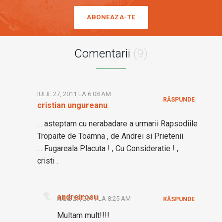
ABONEAZA-TE
Comentarii
(9)
IULIE 27, 2011 LA 6:08 AM
RĂSPUNDE
cristian ungureanu
… asteptam cu nerabadare a urmarii Rapsodiile
Tropaite de Toamna , de Andrei si Prietenii
… Fugareala Placuta ! , Cu Consideratie ! ,
cristi .
andreirosu
IULIE 27, 2011 LA 8:25 AM
RĂSPUNDE
Multam mult!!!!