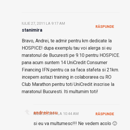
IULIE 27, 2011 LA 9:17 AM
RĂSPUNDE
stanimira
Bravo, Andrei, te admir pentru km dedicate la
HOSPICE! dupa exemplu tau voi alerga si eu
maratonul de Bucuresti pe 9.10 pentru HOSPICE.
pana acum suntem 14 UniCredit Consumer
Financing IFN pentru ca sa faca stafeta si 21km.
incepem astazi training in colaborarea cu RO
Club Marathon pentru toti UniCredit inscrise la
maratonul Bucuresti. Iti multumim toti!
andreirosu
IULIE 27, 2011 LA 10:44 AM
RĂSPUNDE
si eu va multumesc!!! Ne vedem acolo 🙂