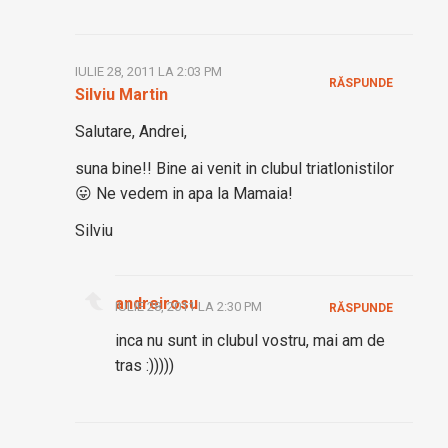
IULIE 28, 2011 LA 2:03 PM
RĂSPUNDE
Silviu Martin
Salutare, Andrei,
suna bine!! Bine ai venit in clubul triatlonistilor
😛 Ne vedem in apa la Mamaia!
Silviu
andreirosu
IULIE 28, 2011 LA 2:30 PM
RĂSPUNDE
inca nu sunt in clubul vostru, mai am de
tras :)))))