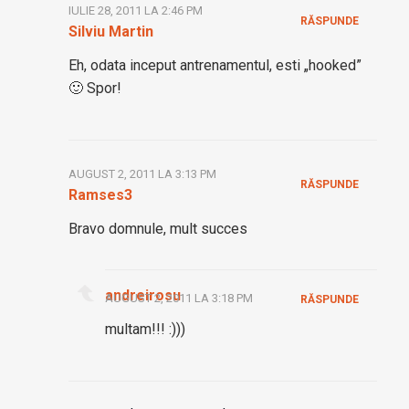
IULIE 28, 2011 LA 2:46 PM
RĂSPUNDE
Silviu Martin
Eh, odata inceput antrenamentul, esti „hooked”
🙂 Spor!
AUGUST 2, 2011 LA 3:13 PM
RĂSPUNDE
Ramses3
Bravo domnule, mult succes
andreirosu
AUGUST 2, 2011 LA 3:18 PM
RĂSPUNDE
multam!!! :)))