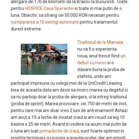
alergare de 170 de kilometri de la Brasov la Bucuresti. Toate
pentru
HOSPICE Casa Sperantei
si toate in mai putin de o
luna. Obiectiv: sa strang cei 50.000 RON necesari pentru
cumpararea a 10 seringi automate
pentru tratamentul
durerii extreme.
Triatlonul de la Mamaia
nu va fi o experienta
noua, anul trecut fiind
un
debut cu noroc
si o
clasare buna la proba de
stafeta, unde am
participat impreuna cu colegii mei de la UniCredit Leasing.
Insa de aceasta data am decis sa incerc marea cu degetul si
sa nu particip doar la proba de alergare, ci la intreg triatlonul
(proba de sprint). Marea provocare: cei 750 de metri de inot,
pentru care mai am doar vreo 2 luni de antrenament! Astazi
am avut a 10-a lectie de invatat craul si am reusit sa leg 10
bazine x 25 de metri. Avand in vedere ca acum mai putin de
o luna am luat
prima lectie de craul
, sunt foarte optimist in
privinta terminarii cu succes a acestei probe; dar am emotii