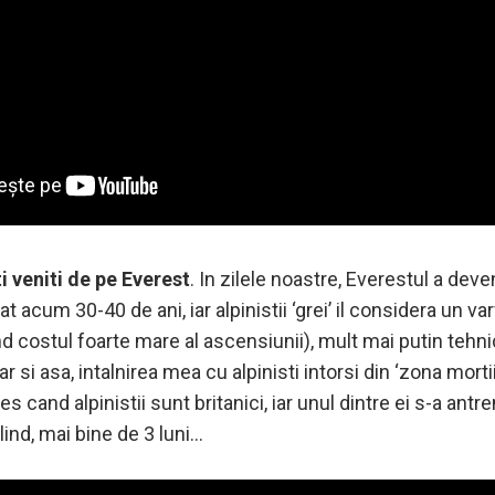
ti veniti de pe Everest
. In zilele noastre, Everestul a deve
 acum 30-40 de ani, iar alpinistii ‘grei’ il considera un va
iind costul foarte mare al ascensiunii), mult mai putin teh
hiar si asa, intalnirea mea cu alpinisti intorsi din ‘zona mor
es cand alpinistii sunt britanici, iar unul dintre ei s-a ant
slind, mai bine de 3 luni…