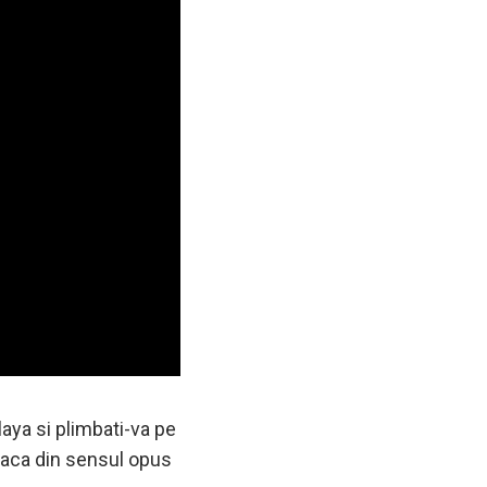
laya si plimbati-va pe
daca din sensul opus