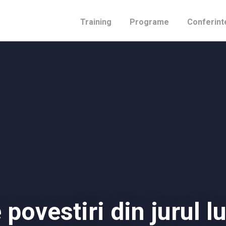
Training
Programe
Conferint
 povestiri din jurul l