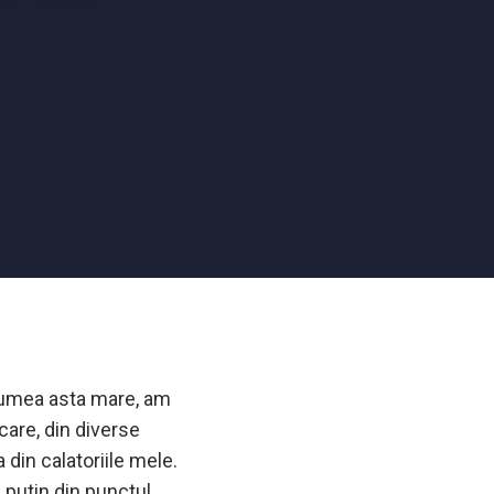
n lumea asta mare, am
care, din diverse
din calatoriile mele.
 putin din punctul