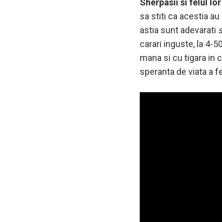
Sherpasii si felul l
sa stiti ca acestia a
astia sunt adevarati
carari inguste, la 4-5
mana si cu tigara in c
speranta de viata a f