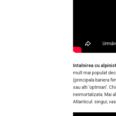
Intalnirea cu alpinis
mult mai populat decat
(principala bariera f
sau alti ‘optmiari’. C
neimortalizata. Mai al
Atlanticul: singur, va