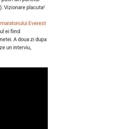
). Vizionare placuta!
l
maratonului Everest
l ei fiind
anetei. A doua zi dupa
e un interviu,