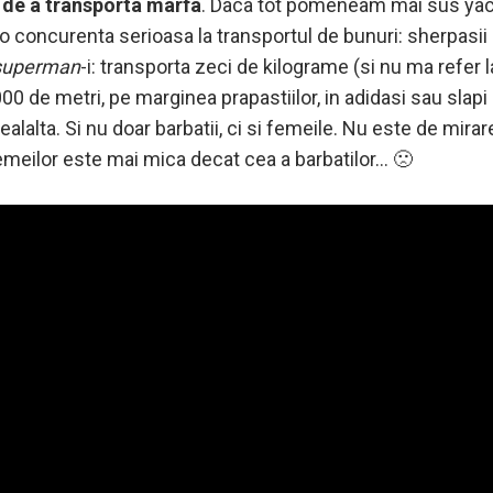
or de a transporta marfa
. Daca tot pomeneam mai sus yaci
u o concurenta serioasa la transportul de bunuri: sherpasii 
superman
-i: transporta zeci de kilograme (si nu ma refer 
000 de metri, pe marginea prapastiilor, in adidasi sau slapi (
ealalta. Si nu doar barbatii, ci si femeile. Nu este de mirar
emeilor este mai mica decat cea a barbatilor… 🙁