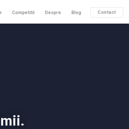
Contact
e
Competitii
Despre
Blog
umii.