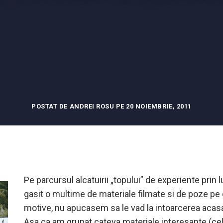
POSTAT DE ANDREI ROSU PE 20 NOIEMBRIE, 2011
Pe parcursul alcatuirii „topului” de experiente pri
gasit o multime de materiale filmate si de poze pe 
motive, nu apucasem sa le vad la intoarcerea acasa 
Asa ca am grupat cateva materiale interesante (cel