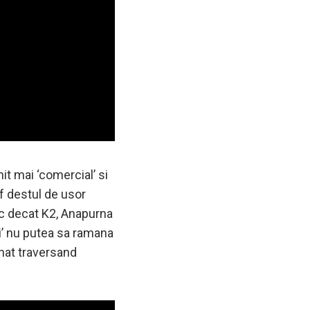
nit mai ‘comercial’ si
rf destul de usor
nic decat K2, Anapurna
tii’ nu putea sa ramana
renat traversand