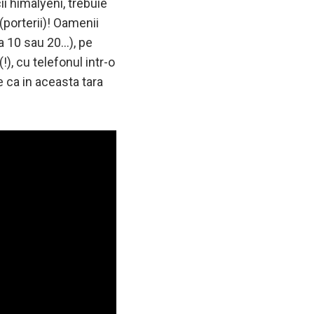
i himalyeni, trebuie
(porterii)! Oamenii
la 10 sau 20…), pe
!), cu telefonul intr-o
e ca in aceasta tara