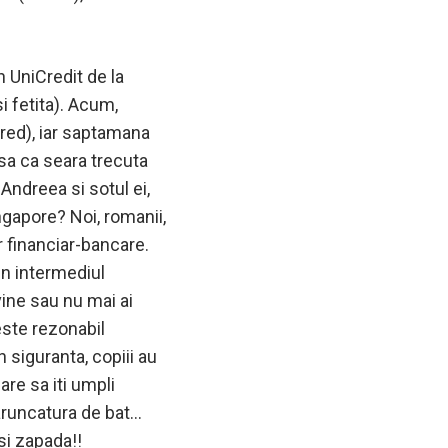
n UniCredit de la
i fetita). Acum,
red), iar saptamana
sa ca seara trecuta
Andreea si sotul ei,
ngapore? Noi, romanii,
r financiar-bancare.
in intermediul
vine sau nu mai ai
ceste rezonabil
 siguranta, copiii au
are sa iti umpli
o aruncatura de bat…
si zapada!!