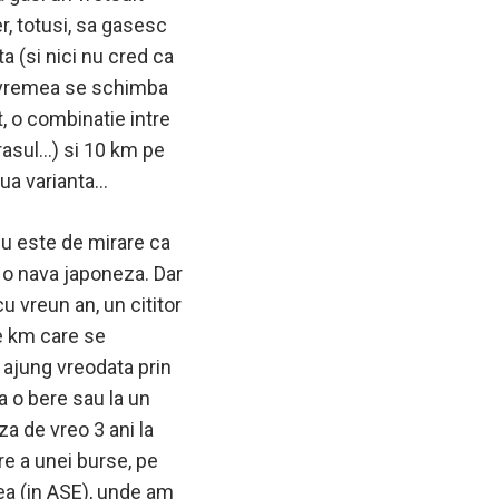
r, totusi, sa gasesc
a (si nici nu cred ca
ci vremea se schimba
, o combinatie intre
rasul…) si 10 km pe
oua varianta…
nu este de mirare ca
e o nava japoneza. Dar
u vreun an, un cititor
e km care se
 ajung vreodata prin
a o bere sau la un
za de vreo 3 ani la
e a unei burse, pe
tea (in ASE), unde am