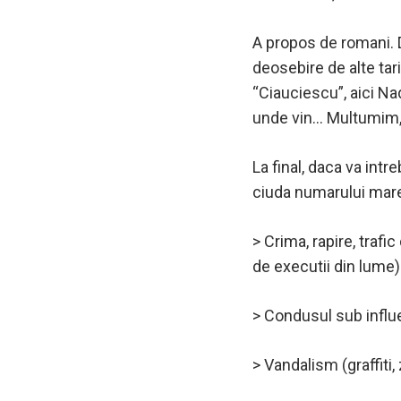
A propos de romani. D
deosebire de alte tar
“Ciauciescu”, aici Na
unde vin… Multumim,
La final, daca va intr
ciuda numarului mare
> Crima, rapire, traf
de executii din lume)
> Condusul sub influe
> Vandalism (graffiti,