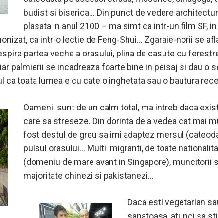
budist si biserica… Din punct de vedere architectur
plasata in anul 2100 – ma simt ca intr-un film SF, in
monizat, ca intr-o lectie de Feng-Shui… Zgaraie-norii se afl
respire partea veche a orasului, plina de casute cu ferest
 iar palmierii se incadreaza foarte bine in peisaj si dau o
ul ca toata lumea e cu cate o inghetata sau o bautura rec
Oamenii sunt de un calm total, ma intreb daca exis
care sa streseze. Din dorinta de a vedea cat mai mul
fost destul de greu sa imi adaptez mersul (cateodat
pulsul orasului… Multi imigranti, de toate nationalitat
(domeniu de mare avant in Singapore), muncitorii 
majoritate chinezi si pakistanezi…
Daca esti vegetarian sau
sanatoasa, atunci sa stii