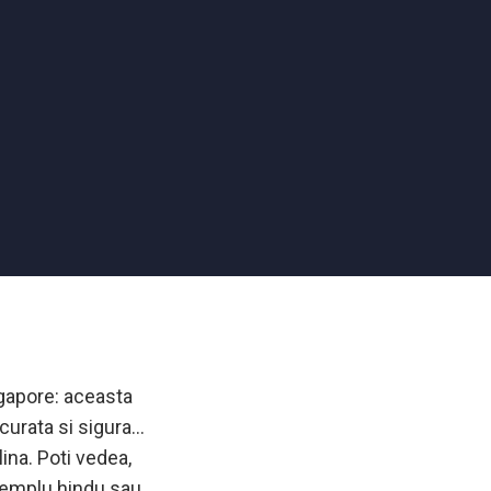
gapore: aceasta
 curata si sigura…
lina. Poti vedea,
templu hindu sau