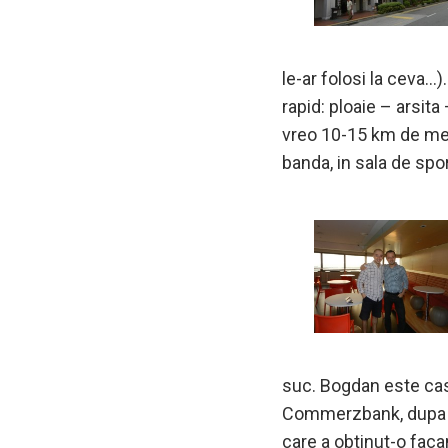
le-ar folosi la ceva…
rapid: ploaie – arsit
vreo 10-15 km de mer
banda, in sala de spo
suc. Bogdan este casat
Commerzbank, dupa ce
care a obtinut-o faca