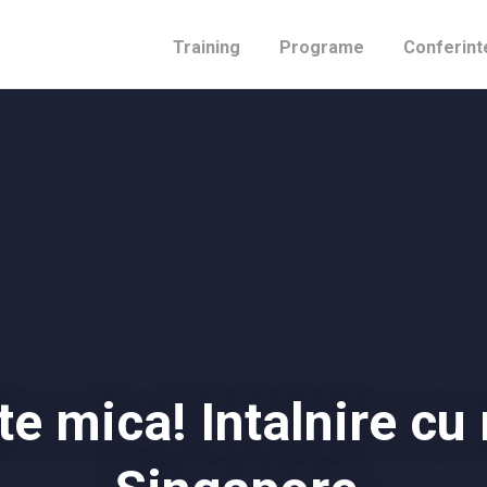
Training
Programe
Conferint
e mica! Intalnire cu 