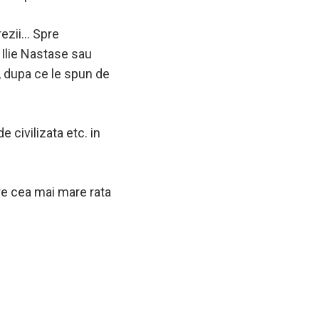
rezii… Spre
 Ilie Nastase sau
r, dupa ce le spun de
e civilizata etc. in
are cea mai mare rata