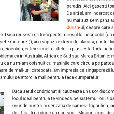
paradis. Aici gasesti toa
De altfel, am incercat c
nu mai auzisem pana a
durian
-ul, despre care s
e. Daca reusesti sa treci peste mirosul lui usor oribil (un
sete murdare :)), ai o supriza extrem de placuta, gustul fi
 ciocolata, cafea si multe altele; in plus, este forte satios
blema ca in Australia, Africa de Sud sau Marea Britanie: 
ru ca nu m-am obisnuit cu masinile care circula pe parte
re de mall-uri; cateodata, am impresia ca singaporezii lu
ogramului se intorc la mall pentru a face cumparaturi…
Daca aerul conditionat iti cauzeaza un usor discom
locul ideal pentru a te vindeca, pe sistemul ‘ori la bal,
oriunde ai intra, ai senzatia de camera frigorifica, i
de afara iti produce un nou soc… Misunea mea de a