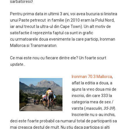
sarbatoresc!
Pentru prima data in ultimii 3 ani, voi avea bucuria si linistea
unui Paste petrecut in familie (in 2010 eram la Polul Nord,
iar anul trecut la ultra-ul din Cape Town). Un alt motiv de
satisfactie il reprezinta faptul ca sunt in grafic
cu urmatoarele doua evenimente la care particip, Ironman
Mallorca si Transmaraton.
Ce mai este nou cu fiecare dintre ele? Un foarte scurt
update
…
Ironman 70.3 Mallorca
,
aflat la editia a doua, a
ajuns la vreo doua mii de
inscrisi, din care 333 la
categoria mea de sex /
varsta (
masculin, 35-39
).
Inscrierile nu s-au inchis,
deci este foarte probabil ca numarul total de participanti sa
mai creasca destul de mult. Nu stiu daca participa si alti