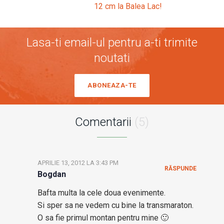
12 cm la Balea Lac!
Lasa-ti email-ul pentru a-ti trimite
noutati
ABONEAZA-TE
Comentarii
(5)
APRILIE 13, 2012 LA 3:43 PM
RĂSPUNDE
Bogdan
Bafta multa la cele doua evenimente.
Si sper sa ne vedem cu bine la transmaraton.
O sa fie primul montan pentru mine 🙂