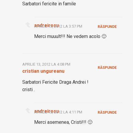
Sarbatori fericite in famile
andreirosu
APRILIE 13, 2012 LA 3:57 PM
RĂSPUNDE
Merci muuult!!! Ne vedem acolo 🙂
APRILIE 13, 2012 LA 4:08 PM
RĂSPUNDE
cristian ungureanu
Sarbatori Fericite Draga Andrei !
cristi .
andreirosu
APRILIE 13, 2012 LA 4:11 PM
RĂSPUNDE
Merci asemenea, Cristi!!! 🙂