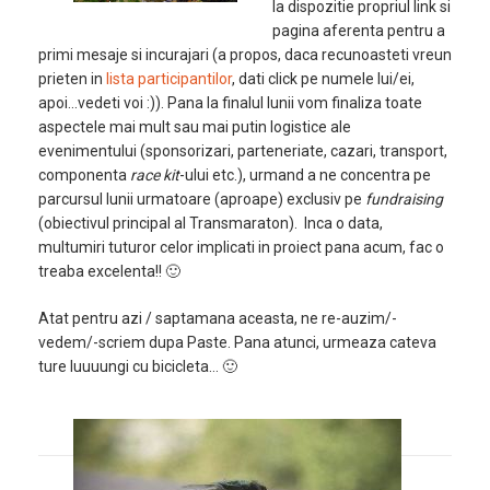
la dispozitie propriul link si
pagina aferenta pentru a
primi mesaje si incurajari (a propos, daca recunoasteti vreun
prieten in
lista participantilor
, dati click pe numele lui/ei,
apoi…vedeti voi :)). Pana la finalul lunii vom finaliza toate
aspectele mai mult sau mai putin logistice ale
evenimentului (sponsorizari, parteneriate, cazari, transport,
componenta
race kit
-ului etc.), urmand a ne concentra pe
parcursul lunii urmatoare (aproape) exclusiv pe
fundraising
(obiectivul principal al Transmaraton). Inca o data,
multumiri tuturor celor implicati in proiect pana acum, fac o
treaba excelenta!! 🙂
Atat pentru azi / saptamana aceasta, ne re-auzim/-
vedem/-scriem dupa Paste. Pana atunci, urmeaza cateva
ture luuuungi cu bicicleta… 🙂