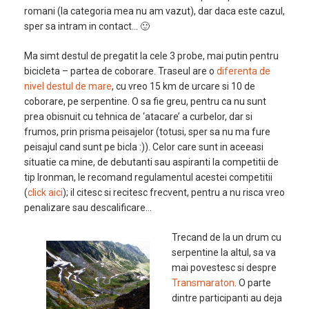
romani (la categoria mea nu am vazut), dar daca este cazul,
sper sa intram in contact… 🙂
Ma simt destul de pregatit la cele 3 probe, mai putin pentru
bicicleta – partea de coborare. Traseul are o
diferenta de
nivel destul de mare
, cu vreo 15 km de urcare si 10 de
coborare, pe serpentine. O sa fie greu, pentru ca nu sunt
prea obisnuit cu tehnica de ‘atacare’ a curbelor, dar si
frumos, prin prisma peisajelor (totusi, sper sa nu ma fure
peisajul cand sunt pe bicla :)). Celor care sunt in aceeasi
situatie ca mine, de debutanti sau aspiranti la competitii de
tip Ironman, le recomand regulamentul acestei competitii
(
click aici
); il citesc si recitesc frecvent, pentru a nu risca vreo
penalizare sau descalificare…
Trecand de la un drum cu
serpentine la altul, sa va
mai povestesc si despre
Transmaraton
. O parte
dintre participanti au deja