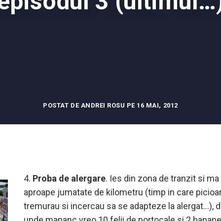
episodul 3 (ultimul…
POSTAT DE ANDREI ROSU PE 16 MAI, 2012
4.
Proba de alergare
. Ies din zona de tranzit si m
aproape jumatate de kilometru (timp in care picioa
tremurau si incercau sa se adapteze la alergat…), d
unde mananc vreo 10 felii de portocale si 2 banane,