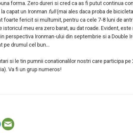
 buna forma. Zero dureri si cred ca as fi putut continua con
a la capat un Ironman
full
(mai ales daca proba de bicicleta 
nt foarte fericit si multumit, pentru ca cele 7-8 luni de an
nde istoricul meu era zero barat, au dat roade. Evident, este
 in perspectiva Ironman-ului din septembrie si a Double Ir
nt pe drumul cel bun…
ari si le tin pumnii conationalilor nostri care participa pe
ia). Va fi un grup numeros!