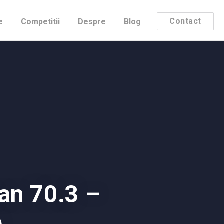
Contact
e
Competitii
Despre
Blog
an 70.3 –