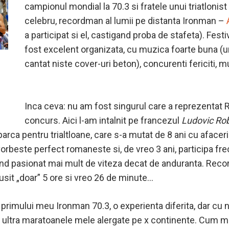
campionul mondial la 70.3 si fratele unui triatlonist 
celebru, recordman al lumii pe distanta Ironman –
a participat si el, castigand proba de stafeta). Fest
fost excelent organizata, cu muzica foarte buna (u
cantat niste cover-uri beton), concurenti fericiti, m
Inca ceva: nu am fost singurul care a reprezentat 
concurs. Aici l-am intalnit pe francezul
Ludovic Ro
arca pentru trialtloane, care s-a mutat de 8 ani cu afacerile
 vorbeste perfect romaneste si, de vreo 3 ani, participa fr
iind pasionat mai mult de viteza decat de anduranta. Recor
usit „doar” 5 ore si vreo 26 de minute…
primului meu Ironman 70.3, o experienta diferita, dar cu 
 ultra maratoanele mele alergate pe x continente. Cum m-a