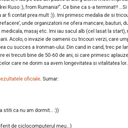
rei Ruso :), from Rumania!”. Ce bine ca s-a terminat!! …S
 ar fi contat prea mult :)). Imi primesc medalia de si tricou
 refacere’, unde organizatorii ne ofera mancare, bauturi, du
a medicala, masaj etc. Imi iau sacul alb (cel lasat la start
rii. Acolo, o invazie de oamenii cu tricouri verzi, care um
a cu succes a Ironman-ului. Din cand in cand, trec pe lan
re ei trecuti bine de 50-60 de ani, si care primesc aplauze
 celor care ne dorim sa avem longevitatea si vitalitatea lor
rezultatele oficiale
. Sumar:
a stiti ca nu am dormit… :))
diferit de ciclocomputerul meu…)