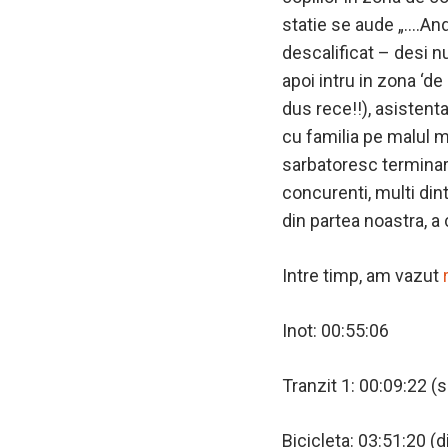
statie se aude „….And
descalificat – desi nu
apoi intru in zona ‘de
dus rece!!), asistent
cu familia pe malul ma
sarbatoresc terminare
concurenti, multi dint
din partea noastra, a
Intre timp, am vazut
Inot: 00:55:06
Tranzit 1: 00:09:22 (s
Bicicleta: 03:51:20 (