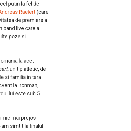
cel putin la fel de
Andreas Raelert
(care
ivitatea de premiere a
n band live care a
ulte poze si
Romania la acet
bert
, un tip atletic, de
 si familia in tara
ecvent la Ironman,
dul lui este sub 5
nimic mai prejos
m simtit la finalul