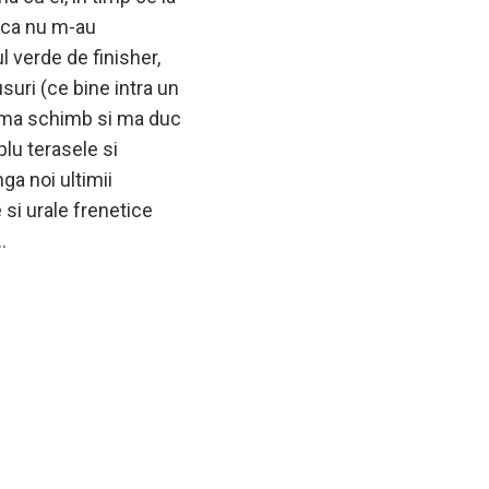
i ca nu m-au
l verde de finisher,
suri (ce bine intra un
), ma schimb si ma duc
plu terasele si
ga noi ultimii
 si urale frenetice
…