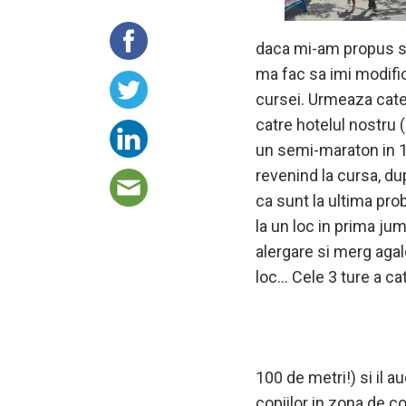
daca mi-am propus sa 
ma fac sa imi modific 
cursei. Urmeaza catev
catre hotelul nostru 
un semi-maraton in 1
revenind la cursa, du
ca sunt la ultima pro
la un loc in prima jum
alergare si merg agale
loc… Cele 3 ture a cat
100 de metri!) si il a
copiilor in zona de co