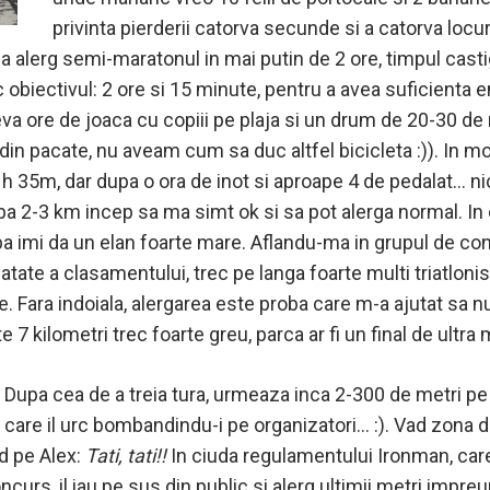
privinta pierderii catorva secunde si a catorva locu
alerg semi-maratonul in mai putin de 2 ore, timpul castiga
obiectivul: 2 ore si 15 minute, pentru a avea suficienta en
a ore de joaca cu copiii pe plaja si un drum de 20-30 de 
(din pacate, nu aveam cum sa duc altfel bicicleta :)). In m
h 35m, dar dupa o ora de inot si aproape 4 de pedalat… ni
pa 2-3 km incep sa ma simt ok si sa pot alerga normal. In c
ba imi da un elan foarte mare. Aflandu-ma in grupul de con
atate a clasamentului, trec pe langa foarte multi triatlonis
. Fara indoiala, alergarea este proba care m-a ajutat sa nu
e 7 kilometri trec foarte greu, parca ar fi un final de ultra
Dupa cea de a treia tura, urmeaza inca 2-300 de metri pe
care il urc bombandindu-i pe organizatori… :). Vad zona d
ud pe Alex:
Tati, tati!!
In ciuda regulamentului Ironman, car
ncurs, il iau pe sus din public si alerg ultimii metri impreu