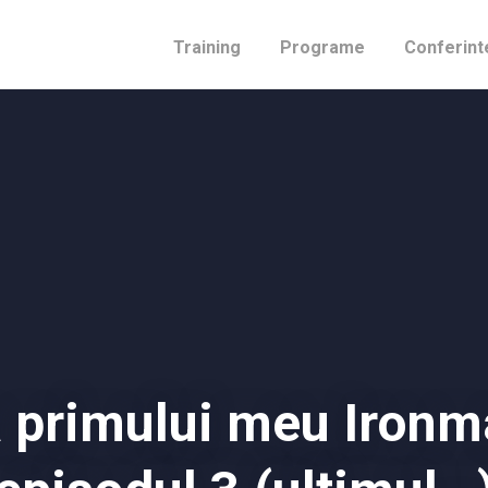
Training
Programe
Conferint
 primului meu Ironm