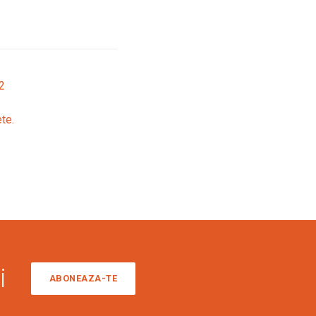
2
ete.
i
ABONEAZA-TE