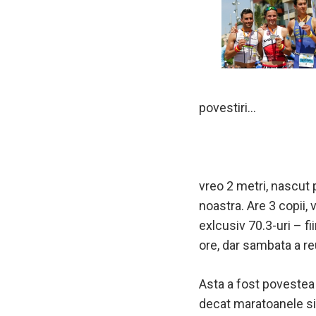
povestiri…
vreo 2 metri, nascut p
noastra. Are 3 copii,
exlcusiv 70.3-uri – f
ore, dar sambata a re
Asta a fost povestea 
decat maratoanele si