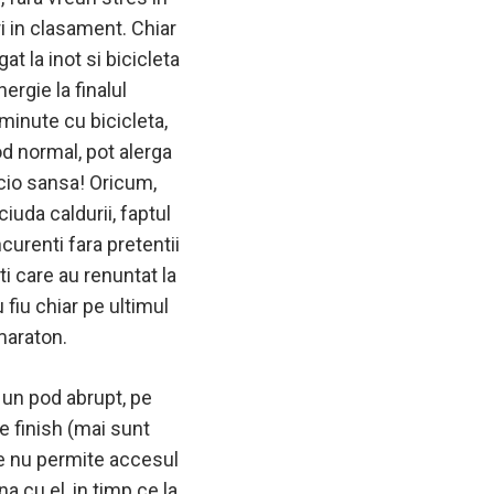
ri in clasament. Chiar
t la inot si bicicleta
ergie la finalul
minute cu bicicleta,
od normal, pot alerga
cio sansa! Oricum,
iuda caldurii, faptul
curenti fara pretentii
ti care au renuntat la
 fiu chiar pe ultimul
 maraton.
 un pod abrupt, pe
e finish (mai sunt
e nu permite accesul
na cu el, in timp ce la