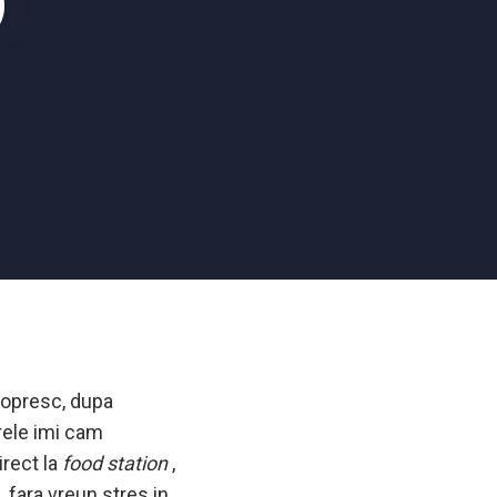
)
a opresc, dupa
rele imi cam
irect la
food station
,
 fara vreun stres in