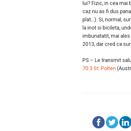
lui? Fizic, in cea mai
caz nu as fi dus pan
plat…). Si, normal, su
la inot si bicileta, u
imbunatatit, mai ales
2013, dar cred ca su
PS – Le transmit salut
70.3 St. Polten
(Austr