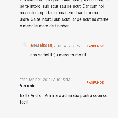
sa te intorci sub scut sau pe scut. Dar cum noi
nu suntem spartani, ramanem doar la prima
urare. Sa te intorci sub scut, iar pe scut sa atarne
o medalie mare de finisher.
andreirosu
FEBRUARIE 23, 2013 LA 12:05 PM
RĂSPUNDE
asa sa fie!!! :))) merci frumos!!
FEBRUARIE 21, 2013 LA 10:15 PM
RĂSPUNDE
Veronica
Bafta Andrei! Am mare admiratie pentru ceea ce
faci!