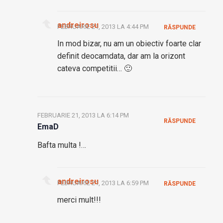
andreirosu
FEBRUARIE 21, 2013 LA 4:44 PM
RĂSPUNDE
In mod bizar, nu am un obiectiv foarte clar
definit deocamdata, dar am la orizont
cateva competitii… 🙂
FEBRUARIE 21, 2013 LA 6:14 PM
RĂSPUNDE
EmaD
Bafta multa !…
andreirosu
FEBRUARIE 21, 2013 LA 6:59 PM
RĂSPUNDE
merci mult!!!