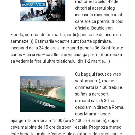
multumesc celor 42 de
cititori ai acestui blog
inscrisi la mini-concursul
care are ca premiu tricoul
oficial al Double Iron
Florida, semnat de toti participantii (sper sa fie de acord sa il
semneze :)). Estimarile voastre sunt foarte optimiste,
incepand de la 24 de ore si mergand pana la 36. Sunt foarte
curios – ca si voi – sa aflu cine va castiga premiul; urmeaza
sa vedem la finalul ultra triatlonului din 1-2 martie…: )
Cu bagajul facut de vreo
saptamana :), maine
dimineata la 4.30 trebuie
sa fim la aeroport,
urmand ca la 6.30 sa
decolam in directia Roma,
apoi Miami – unde
ajungem la ora locala 15.00 (ora 22.00 in Romania), dupa
ceva mai bine de 15 ore de zbor + escala. Prognoza meteo
este buna, la ambele ‘capete’ ale calatoriei, deci sunt sanse