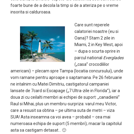
foarte bune de a decola la timp si de a ateriza pe o vreme
insorita si calduroasa.
Care sunt reperele
calatoriei noastre (eu si
Oana)? Stam 2 zile in
Miami, 2 in Key West, apoi
– dupa o scurta oprire in
parcul national
Everglades
(„casa” crocodililor
americani) – plecam spre Tampa (locatia concursului), unde
vom ramane pentru aproape o saptamana. Pe 26 februarie
ne intalnim cu Matei Dimitriu, castigatorul campaniei
lansate de 7card si Escapage („7 Ultra-zile in Florida”), iar a
doua zi cu ceilalti membri ai echipei de suport: „canadienii”
Raul si Mihai, plus un membru-surpriza: varul meu Victor,
care a resusit sa obtina – pe ultima suta de metri – viza
SUA! Asta inseamna ca voi avea – probabil – cea mai
numeroasa echipa de suport (5 membri); macar la capitolul
asta sa castigam detasat… 🙂