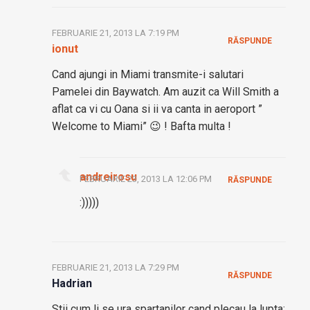
FEBRUARIE 21, 2013 LA 7:19 PM
RĂSPUNDE
ionut
Cand ajungi in Miami transmite-i salutari
Pamelei din Baywatch. Am auzit ca Will Smith a
aflat ca vi cu Oana si ii va canta in aeroport ”
Welcome to Miami” 😉 ! Bafta multa !
andreirosu
FEBRUARIE 23, 2013 LA 12:06 PM
RĂSPUNDE
:)))))
FEBRUARIE 21, 2013 LA 7:29 PM
RĂSPUNDE
Hadrian
Stii cum li se ura spartanilor cand plecau la lupta: