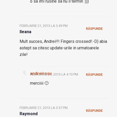
o sa imi rusine sa nu il termin :)))
FEBRUARIE 21, 2013 LA 3:49 PM
RĂSPUNDE
Ileana
Mult succes, Andrei!!! Fingers crossed!:-D) abia
astept sa citesc update-urile in urmatoarele
zile!
andreirosu
FEBRUARIE 21, 2013 LA 4:10 PM
RĂSPUNDE
merciiii 🙂
FEBRUARIE 21, 2013 LA 3:57 PM
RĂSPUNDE
Raymond