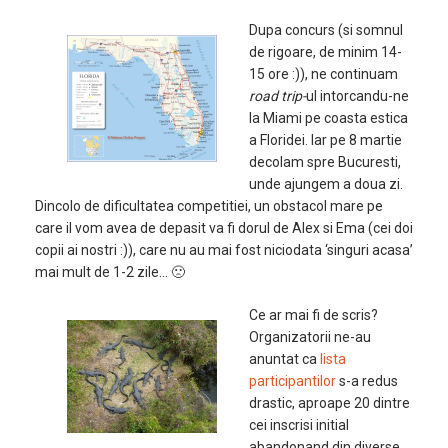
Dupa concurs (si somnul
de rigoare, de minim 14-
15 ore :)), ne continuam
road trip-
ul intorcandu-ne
la Miami pe coasta estica
a Floridei. Iar pe 8 martie
decolam spre Bucuresti,
unde ajungem a doua zi.
Dincolo de dificultatea competitiei, un obstacol mare pe
care il vom avea de depasit va fi dorul de Alex si Ema (cei doi
copii ai nostri :)), care nu au mai fost niciodata ‘singuri acasa’
mai mult de 1-2 zile… 🙁
Ce ar mai fi de scris?
Organizatorii ne-au
anuntat ca
lista
participantilor
s-a redus
drastic, aproape 20 dintre
cei inscrisi initial
abandonand din diverse