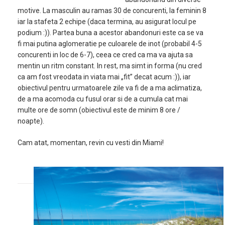
motive. La masculin au ramas 30 de concurenti, la feminin 8
iar la stafeta 2 echipe (daca termina, au asigurat locul pe
podium :)). Partea buna a acestor abandonuri este ca se va
fi mai putina aglomeratie pe culoarele de inot (probabil 4-5
concurenti in loc de 6-7), ceea ce cred ca ma va ajuta sa
mentin un ritm constant. In rest, ma simt in forma (nu cred
ca am fost vreodata in viata mai „fit” decat acum :)), iar
obiectivul pentru urmatoarele zile va fi de a ma aclimatiza,
de a ma acomoda cu fusul orar si de a cumula cat mai
multe ore de somn (obiectivul este de minim 8 ore /
noapte).
Cam atat, momentan, revin cu vesti din Miami!