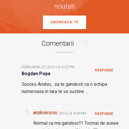
noutati
ABONEAZA-TE
Comentarii
(17)
FEBRUARIE 21, 2013 LA 3:32 PM
RĂSPUNDE
Bogdan Popa
Succes Andrei,…sa te gandesti ca o echipa
numeroasa in tara te va sustine …
andreirosu
FEBRUARIE 21, 2013 LA 4:09 PM
RĂSPUNDE
Normal ca ma gandesc!!! Tocmai de aceea