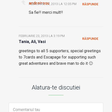
andreirosu
FEBRUARIE 23, 2013 LA 12:05 PM
RĂSPUNDE
Sa fie!! merci mult!!
FEBRUARIE 23, 2013 LA 3:19 PM
RĂSPUNDE
Tania, Ali, Vasi
greetings to all 5 supporters; special greetings
to 7cards and Escapage for supporting such
great adventures and brave man to do it 🙂
Alatura-te discutiei