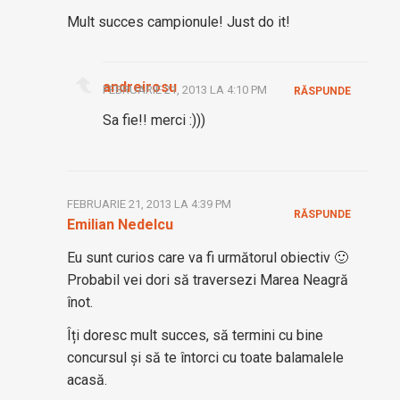
Mult succes campionule! Just do it!
andreirosu
FEBRUARIE 21, 2013 LA 4:10 PM
RĂSPUNDE
Sa fie!! merci :)))
FEBRUARIE 21, 2013 LA 4:39 PM
RĂSPUNDE
Emilian Nedelcu
Eu sunt curios care va fi următorul obiectiv 🙂
Probabil vei dori să traversezi Marea Neagră
înot.
Îți doresc mult succes, să termini cu bine
concursul și să te întorci cu toate balamalele
acasă.