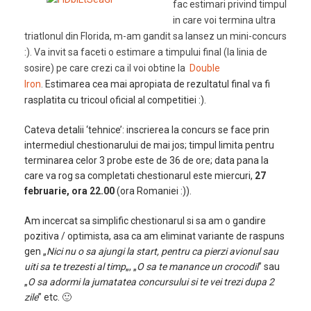
fac estimari privind timpul
in care voi termina ultra
triatlonul din Florida, m-am gandit sa lansez un mini-concurs
:). Va invit sa faceti o estimare a timpului final (la linia de
sosire) pe care crezi ca il voi obtine la
Double
Iron
.
Estimarea cea mai apropiata de rezultatul final va fi
rasplatita cu tricoul oficial al competitiei :).
Cateva detalii ‘tehnice’: inscrierea la concurs se face prin
intermediul chestionarului de mai jos; timpul limita pentru
terminarea celor 3 probe este de 36 de ore; data pana la
care va rog sa completati chestionarul este miercuri,
27
februarie, ora 22.00
(ora Romaniei :)).
Am incercat sa simplific chestionarul si sa am o gandire
pozitiva / optimista, asa ca am eliminat variante de raspuns
gen „
Nici nu o sa ajungi la start, pentru ca pierzi avionul sau
uiti sa te trezesti al timp
„, „
O sa te manance un crocodil
” sau
„
O sa adormi la jumatatea concursului si te vei trezi dupa 2
zile
” etc. 🙂