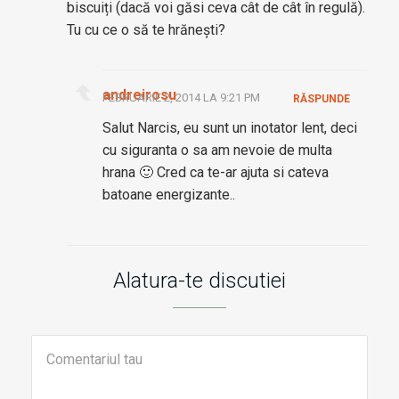
biscuiți (dacă voi găsi ceva cât de cât în regulă).
Tu cu ce o să te hrănești?
andreirosu
FEBRUARIE 2, 2014 LA 9:21 PM
RĂSPUNDE
Salut Narcis, eu sunt un inotator lent, deci
cu siguranta o sa am nevoie de multa
hrana 🙂 Cred ca te-ar ajuta si cateva
batoane energizante..
Alatura-te discutiei