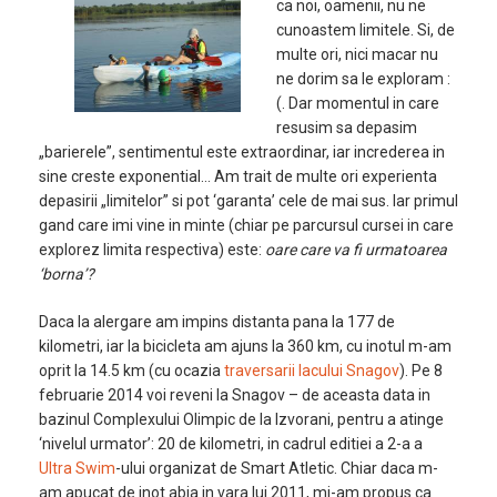
ca noi, oamenii, nu ne
cunoastem limitele. Si, de
multe ori, nici macar nu
ne dorim sa le exploram :
(. Dar momentul in care
resusim sa depasim
„barierele”, sentimentul este extraordinar, iar increderea in
sine creste exponential… Am trait de multe ori experienta
depasirii „limitelor” si pot ‘garanta’ cele de mai sus. Iar primul
gand care imi vine in minte (chiar pe parcursul cursei in care
explorez limita respectiva) este:
oare care va fi urmatoarea
‘borna’?
Daca la alergare am impins distanta pana la 177 de
kilometri, iar la bicicleta am ajuns la 360 km, cu inotul m-am
oprit la 14.5 km (cu ocazia
traversarii lacului Snagov
). Pe 8
februarie 2014 voi reveni la Snagov – de aceasta data in
bazinul Complexului Olimpic de la Izvorani, pentru a atinge
‘nivelul urmator’: 20 de kilometri, in cadrul editiei a 2-a a
Ultra Swim
-ului organizat de Smart Atletic. Chiar daca m-
am apucat de inot abia in vara lui 2011, mi-am propus ca