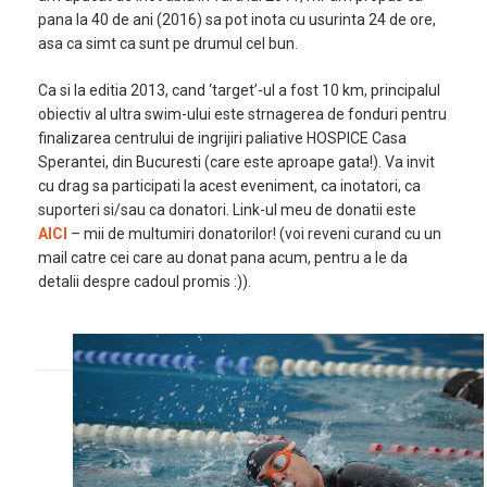
pana la 40 de ani (2016) sa pot inota cu usurinta 24 de ore,
asa ca simt ca sunt pe drumul cel bun.
Ca si la editia 2013, cand ‘target’-ul a fost 10 km, principalul
obiectiv al ultra swim-ului este strnagerea de fonduri pentru
finalizarea centrului de ingrijiri paliative HOSPICE Casa
Sperantei, din Bucuresti (care este aproape gata!). Va invit
cu drag sa participati la acest eveniment, ca inotatori, ca
suporteri si/sau ca donatori. Link-ul meu de donatii este
AICI
– mii de multumiri donatorilor! (voi reveni curand cu un
mail catre cei care au donat pana acum, pentru a le da
detalii despre cadoul promis :)).