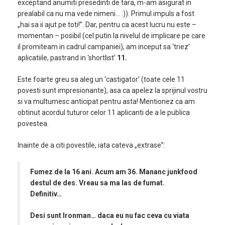
exceptand anumiti presedinti de tara, m-am asigurat in
prealabil ca nu ma vede nimeni… :)). Primul impuls a fost
„hai sa ii ajut pe toti!”. Dar, pentru ca acest lucru nu este –
momentan – posibil (cel putin la nivelul de implicare pe care
il promiteam in cadrul campaniei), am inceput sa ‘triez’
aplicatiile, pastrand in ‘shortlist’
11.
Este foarte greu sa aleg un ‘castigator’ (toate cele 11
povesti sunt impresionante), asa ca apelez la sprijinul vostru
si va multumesc anticipat pentru asta! Mentionez ca am
obtinut acordul tuturor celor 11 aplicanti de a le publica
povestea.
Inainte de a citi povestile, iata cateva „extrase”:
Fumez de la 16 ani. Acum am 36. Mananc junkfood
destul de des. Vreau sa ma las de fumat.
Definitiv…
Desi sunt Ironman… daca eu nu fac ceva cu viata