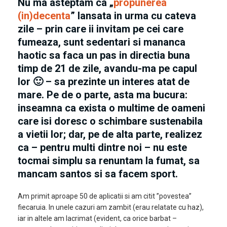
Nu ma asteptam ca „
propunerea
(in)decenta
” lansata in urma cu cateva
zile – prin care ii invitam pe cei care
fumeaza, sunt sedentari si mananca
haotic sa faca un pas in directia buna
timp de 21 de zile, avandu-ma pe capul
lor 🙂 – sa prezinte un interes atat de
mare. Pe de o parte, asta ma bucura:
inseamna ca exista o multime de oameni
care isi doresc o schimbare sustenabila
a vietii lor; dar, pe de alta parte, realizez
ca – pentru multi dintre noi – nu este
tocmai simplu sa renuntam la fumat, sa
mancam santos si sa facem sport.
Am primit aproape 50 de aplicatii si am citit ”povestea”
fiecaruia. In unele cazuri am zambit (erau relatate cu haz),
iar in altele am lacrimat (evident, ca orice barbat –