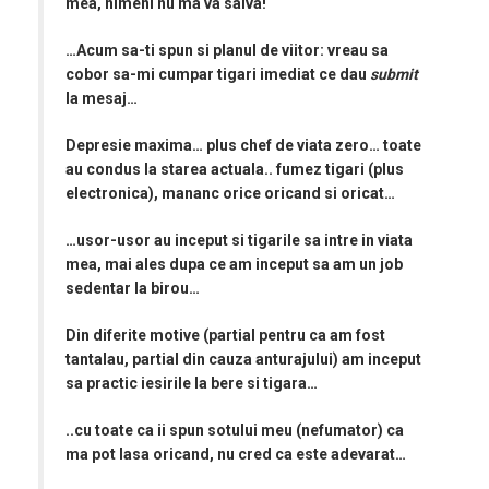
mea, nimeni nu ma va salva!
…Acum sa-ti spun si planul de viitor: vreau sa
cobor sa-mi cumpar tigari imediat ce dau
submit
la mesaj…
Depresie maxima… plus chef de viata zero… toate
au condus la starea actuala.. fumez tigari (plus
electronica), mananc orice oricand si oricat…
…usor-usor au inceput si tigarile sa intre in viata
mea, mai ales dupa ce am inceput sa am un job
sedentar la birou…
Din diferite motive (partial pentru ca am fost
tantalau, partial din cauza anturajului) am inceput
sa practic iesirile la bere si tigara…
..cu toate ca ii spun sotului meu (nefumator) ca
ma pot lasa oricand, nu cred ca este adevarat…