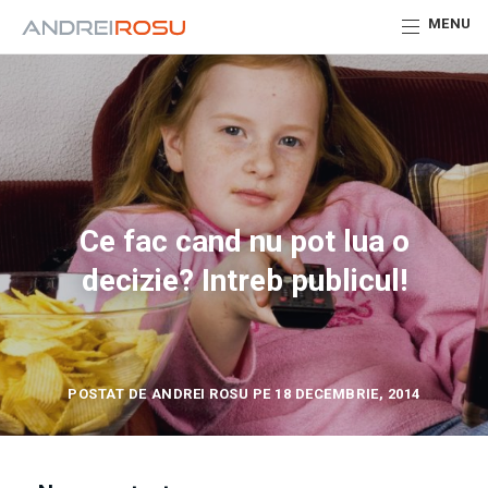
MENU
Ce fac cand nu pot lua o
decizie? Intreb publicul!
POSTAT DE ANDREI ROSU PE 18 DECEMBRIE, 2014