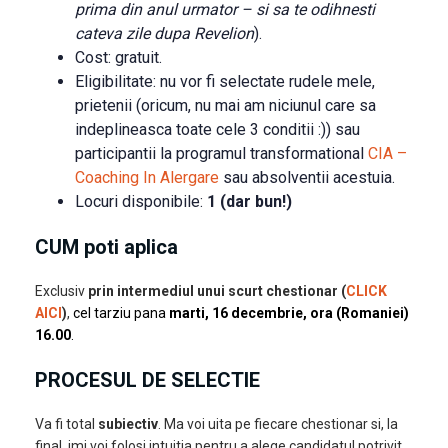
prima din anul urmator – si sa te odihnesti
cateva zile dupa Revelion
).
Cost: gratuit.
Eligibilitate: nu vor fi selectate rudele mele,
prietenii (oricum, nu mai am niciunul care sa
indeplineasca toate cele 3 conditii :)) sau
participantii la programul transformational
CIA –
Coaching In Alergare
sau absolventii acestuia.
Locuri disponibile:
1 (dar bun!)
CUM poti aplica
Exclusiv
prin intermediul unui scurt chestionar (
CLICK
AICI
)
,
cel tarziu pana
marti, 16 decembrie, ora (Romaniei)
16.00
.
PROCESUL DE SELECTIE
Va fi total
subiectiv
. Ma voi uita pe fiecare chestionar si, la
final, imi voi folosi intuitia pentru a alege candidatul potrivit.