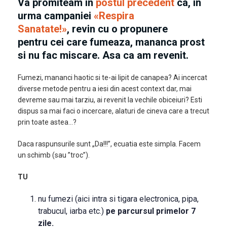
Va promiteam in
postul precedent
ca, in
urma campaniei
«
Respira
Sanatate!
»
, revin cu o propunere
pentru cei care fumeaza, mananca prost
si nu fac miscare. Asa ca am revenit.
Fumezi, mananci haotic si te-ai lipit de canapea? Ai incercat
diverse metode pentru a iesi din acest context dar, mai
devreme sau mai tarziu, ai revenit la vechile obiceiuri? Esti
dispus sa mai faci o incercare, alaturi de cineva care a trecut
prin toate astea…?
Daca raspunsurile sunt „Da!!!”, ecuatia este simpla. Facem
un schimb (sau ”troc”).
TU
nu fumezi (aici intra si tigara electronica, pipa,
trabucul, iarba etc.)
pe parcursul primelor 7
zile.