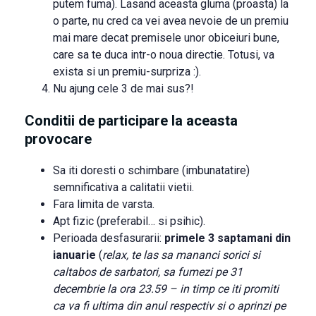
putem fuma). Lasand aceasta gluma (proasta) la
o parte, nu cred ca vei avea nevoie de un premiu
mai mare decat premisele unor obiceiuri bune,
care sa te duca intr-o noua directie. Totusi, va
exista si un premiu-surpriza :).
Nu ajung cele 3 de mai sus?!
Conditii de participare la aceasta
provocare
Sa iti doresti o schimbare (imbunatatire)
semnificativa a calitatii vietii.
Fara limita de varsta.
Apt fizic (preferabil… si psihic).
Perioada desfasurarii:
primele 3 saptamani din
ianuarie
(
relax, te las sa mananci sorici si
caltabos de sarbatori, sa fumezi pe 31
decembrie la ora 23.59 – in timp ce iti promiti
ca va fi ultima din anul respectiv si o aprinzi pe