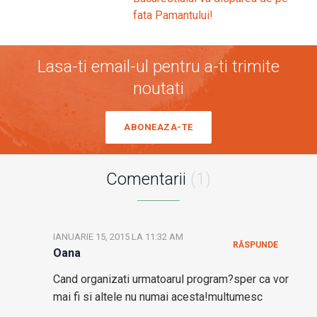
fata Pamantului!
Lasa-ti email-ul pentru a-ti trimite
noutati
ABONEAZA-TE
Comentarii
(1)
IANUARIE 15, 2015 LA 11:32 AM
RĂSPUNDE
Oana
Cand organizati urmatoarul program?sper ca vor
mai fi si altele nu numai acesta!multumesc