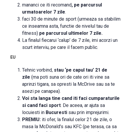
mananci ce iti recomand
,
pe parcursul
urmatoarelor 7 zile
.
faci 30 de minute de sport (urmeaza sa stabilim
ce inseamna asta, functie de nivelul tau de
fitness)
pe parcursul ultimelor 7 zile.
La finalul fiecarui ‘calup’ de 7 zile, imi acorzi un
scurt interviu, pe care il facem public.
EU
Tehnic vorbind,
stau ‘pe capul tau’ 21 de
zile
(ma poti suna ori de cate ori iti vine sa
aprinzi tigara, sa opresti la McDrive sau sa te
asezi pe canapea).
Voi sta langa tine cand iti faci cumparaturile
si cand faci sport
. De aceea, ar ajuta sa
locuiesti in
Bucuresti
sau prin imprejurimi.
PREMIU:
iti ofer, la finalul celor 21 de zile, o
masa la McDonald’s sau KFC (pe terasa, ca sa