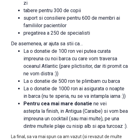
zi
tabere pentru 300 de copii
suport si consiliere pentru 600 de membri ai
familiilor pacientilor
pregatirea a 250 de specialisti
De asemenea, ar ajuta sa stii ca…
La o donatie de 100 ron vei putea curata
impreuna cu noi barca cu care vom traversa
oceanul Atlantic (pare plictisitor, dar iti promit ca
ne vom distra :))
La o donatie de 500 ron te plimbam cu barca
La o donatie de 1000 ron ai asigurata o noapte
in barca (nu te speria, nu se va intampla iarna :))
Pentru cea mai mare donatie
ne vei
astepta la finish, in Antigua (Caraibe) si vom bea
impreuna un cocktail (sau mai multe), pe una
dintre multele plaje cu nisip alb si apa turcoaz :).
La final, sa va mai spun ca am vazut (si revazut de multe