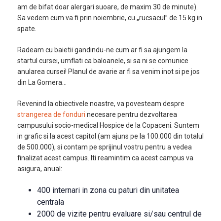
am de bifat doar alergari suoare, de maxim 30 de minute).
Sa vedem cum va fi prin noiembrie, cu „rucsacul” de 15 kg in
spate.
Radeam cu baietii gandindu-ne cum ar fi sa ajungem la
startul cursei, umflati ca baloanele, si sa ni se comunice
anularea cursei! Planul de avarie ar fi sa venim inot si pe jos
din La Gomera…
Revenind la obiectivele noastre, va povesteam despre
strangerea de fonduri
necesare pentru dezvoltarea
campusului socio-medical Hospice de la Copaceni. Suntem
in grafic si la acest capitol (am ajuns pe la 100.000 din totalul
de 500.000), si contam pe sprijinul vostru pentru a vedea
finalizat acest campus. Iti reamintim ca acest campus va
asigura, anual:
400 internari in zona cu paturi din unitatea
centrala
2000 de vizite pentru evaluare si/sau centrul de