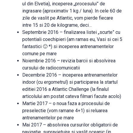
ul din Elvetia), inceperea „procesului” de
ingrasare (aproximativ 1 kg / luna). In cele 60 de
zile de vaslit pe Atlantic, vom pierde fiecare
intre 15 si 20 de kilograme, deci…
Septembrie 2016 – finalizarea listei „scurte” cu
potentiali coechipieri (am ramas eu, Vasi si cei 5
fantastici 🙂 *) si inceperea antrenamentelor
comune pe mare
Noiembrie 2016 – revizia barcii si absolvirea
cursului de radiocomunicatii
Decembrie 2016 – inceperea antrenamentelor
indoor (cu ergometrul) si participarea la startul
editiei 2016 a Atlantic Challenge (la finalul
articolului am postat cateva filmari facute acolo)
Martie 2017 – o noua faza a procesului de
preselectie (vom ramane 4+1) si reluarea
antrenamentelor pe mare
Mai 2017 – absolvirea cursurilor obligatorii de
navigatie, supravietuire si vaslit oceanic (in