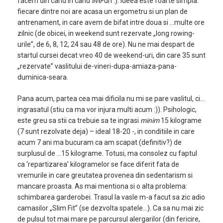
facem din cand in cand
live
-uri :). Ideea este foarte simpla:
fiecare dintre noi are acasa un ergometru si un plan de
antrenament, in care avem de bifat intre doua si …multe ore
zilnic (de obicei, in weekend sunt rezervate „long rowing-
urile”, de 6, 8, 12, 24 sau 48 de ore). Nu ne mai despart de
startul cursei decat vreo 40 de weekend-uri, din care 35 sunt
„rezervate” vaslitului de-vineri-dupa-amiaza-pana-
duminica-seara.
Pana acum, partea cea mai dificila nu mi se pare vaslitul, ci…
ingrasatul (stiu ca ma vor injura multi acum :)). Psihologic,
este greu sa stii ca trebuie sa te ingrasi
minim
15 kilograme
(7 sunt rezolvate deja) – ideal 18-20 -, in conditiile in care
acum 7 ani ma bucuram ca am scapat (definitiv?) de
surplusul de …15 kilograme. Totusi, ma consolez cu faptul
ca ‘repartizarea’ kilogramelor se face diferit fata de
vremurile in care greutatea provenea din sedentarism si
mancare proasta. As mai mentiona si o alta problema:
schimbarea garderobei. Trasul la vasle m-a facut sa zic adio
camasilor „Slim Fit” (se dezvolta spatele…). Ca sa nu mai zic
de pulsul tot mai mare pe parcursul alergarilor (din fericire,