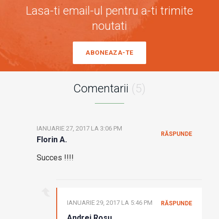
Lasa-ti email-ul pentru a-ti trimite
noutati
ABONEAZA-TE
Comentarii
(5)
IANUARIE 27, 2017 LA 3:06 PM
RĂSPUNDE
Florin A.
Succes !!!!
IANUARIE 29, 2017 LA 5:46 PM
RĂSPUNDE
Andrei Rosu