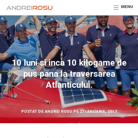
MENU
10 luni si inca 10 kilogame de
pus pana la traversarea
Atlanticului.
POSTAT DE ANDREI ROSU PE 27 IANUARIE, 2017