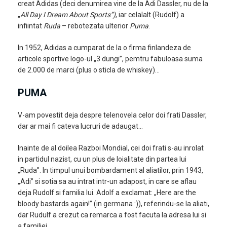
creat Adidas (deci denumirea vine de la Adi Dassler, nu de la
„
All Day I Dream About Sports”)
, iar celalalt (Rudolf) a
infiintat
Ruda
– rebotezata ulterior
Puma
.
In 1952, Adidas a cumparat de la o firma finlandeza de
articole sportive logo-ul „3 dungi”, pemtru fabuloasa suma
de 2.000 de marci (plus o sticla de whiskey)…
PUMA
V-am povestit deja despre telenovela celor doi frati Dassler,
dar ar mai fi cateva lucruri de adaugat…
Inainte de al doilea Razboi Mondial, cei doi frati s-au inrolat
in partidul nazist, cu un plus de loialitate din partea lui
„Ruda”. In timpul unui bombardament al aliatilor, prin 1943,
„Adi” si sotia sa au intrat intr-un adapost, in care se aflau
deja Rudolf si familia lui. Adolf a exclamat: „Here are the
bloody bastards again!” (in germana :)), referindu-se la aliati,
dar Rudulf a crezut ca remarca a fost facuta la adresa lui si
a familiei…