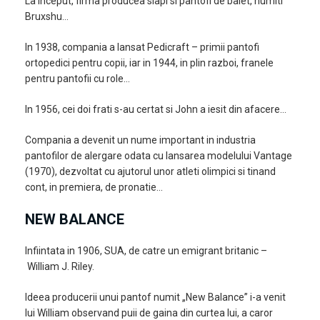
La inceput, firma producea slapi si pantofi de balet, numiti
Bruxshu…
In 1938, compania a lansat Pedicraft – primii pantofi
ortopedici pentru copii, iar in 1944, in plin razboi, franele
pentru pantofii cu role…
In 1956, cei doi frati s-au certat si John a iesit din afacere…
Compania a devenit un nume important in industria
pantofilor de alergare odata cu lansarea modelului Vantage
(1970), dezvoltat cu ajutorul unor atleti olimpici si tinand
cont, in premiera, de pronatie…
NEW BALANCE
Infiintata in 1906, SUA, de catre un emigrant britanic –
William J. Riley.
Ideea producerii unui pantof numit „New Balance” i-a venit
lui William observand puii de gaina din curtea lui, a caror