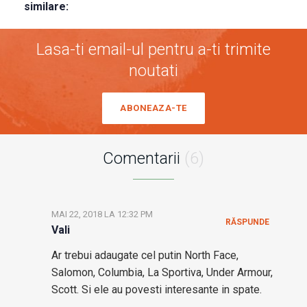
similare:
Lasa-ti email-ul pentru a-ti trimite
noutati
ABONEAZA-TE
Comentarii
(6)
MAI 22, 2018 LA 12:32 PM
RĂSPUNDE
Vali
Ar trebui adaugate cel putin North Face,
Salomon, Columbia, La Sportiva, Under Armour,
Scott. Si ele au povesti interesante in spate.