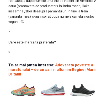
fost aleasa dupa numele unui trib de indieni din America. A
doua (promovata de producator): in limba maori, Hoka
inseamna „zbor deasupra pamantului”. In fine, a treia
(varianta mea): s-au inspirat dupa numele cainelui nostru
vegan… 🙂
*
Care este marca ta preferata?
*
Te-ar mai putea interesa:
Adevarata poveste a
maratonului – de ce sa ii multumim Reginei Marii
Britanii