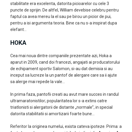
stabilitate era excelenta, datorita picioarelor cu cele 3
puncte de sprijin. De altfel, William devebise celebru pentru
faptul ca avea mereu la el sau pe birou un picior de pui,
pentru a isi argumenta teoria. Bine ca nu s-a inspirat dupa
elefant…
HOKA
Cea mai noua dintre companiile prezentate azi, Hoka a
aparut in 2009, cand doi francezi, angajati ai producatorului
de echipament sportiv Salomon, si-au dat demisia si au
inceput sa lucreze la un pantof de alergare care sa ii ajute
sa alerge mai repede la vale…
In prima faza, pantofii creati au avut mare succes in randul
ultramaratonistilor; popularitatea lor s-a extins catre
triatlonisti si alergatorii de distante „normale”, in special
datorita stabilitatii si amortizarii foarte bune…
Referitor la originea numelui, exista cateva ipoteze. Prima: a