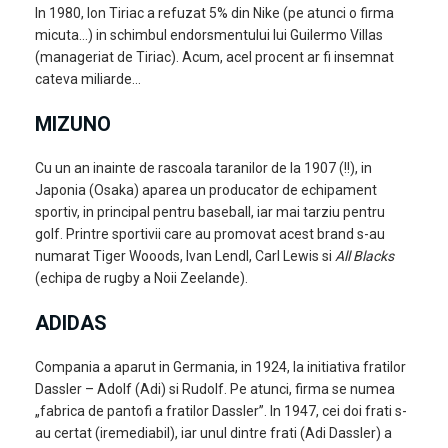
In 1980, Ion Tiriac a refuzat 5% din Nike (pe atunci o firma
micuta…) in schimbul endorsmentului lui Guilermo Villas
(manageriat de Tiriac). Acum, acel procent ar fi insemnat
cateva miliarde…
MIZUNO
Cu un an inainte de rascoala taranilor de la 1907 (!!), in
Japonia (Osaka) aparea un producator de echipament
sportiv, in principal pentru baseball, iar mai tarziu pentru
golf. Printre sportivii care au promovat acest brand s-au
numarat Tiger Wooods, Ivan Lendl, Carl Lewis si
All Blacks
(echipa de rugby a Noii Zeelande).
ADIDAS
Compania a aparut in Germania, in 1924, la initiativa fratilor
Dassler – Adolf (Adi) si Rudolf. Pe atunci, firma se numea
„fabrica de pantofi a fratilor Dassler”. In 1947, cei doi frati s-
au certat (iremediabil), iar unul dintre frati (Adi Dassler) a