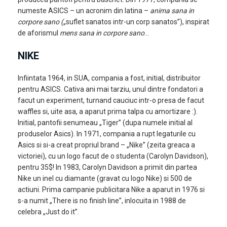
numeste ASICS – un acronim din latina –
anima sana in
corpore sano (
„suflet sanatos intr-un corp sanatos”), inspirat
de aforismul
mens sana in corpore sano
…
NIKE
Infiintata 1964, in SUA, compania a fost, initial, distribuitor
pentru ASICS. Cativa ani mai tarziu, unul dintre fondatori a
facut un experiment, turnand cauciuc intr-o presa de facut
waffles si, uite asa, a aparut prima talpa cu amortizare :).
Initial, pantofii senumeau „Tiger” (dupa numele initial al
produselor Asics). In 1971, compania a rupt legaturile cu
Asics si si-a creat propriul brand – „Nike” (zeita greaca a
victoriei), cu un logo facut de o studenta (Carolyn Davidson),
pentru 35$! In 1983, Carolyn Davidson a primit din partea
Nike un inel cu diamante (gravat cu logo Nike) si 500 de
actiuni. Prima campanie publicitara Nike a aparut in 1976 si
s-a numit „There is no finish line”, inlocuita in 1988 de
celebra „Just do it”.