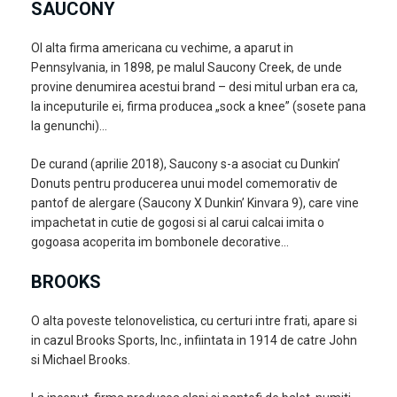
SAUCONY
Ol alta firma americana cu vechime, a aparut in
Pennsylvania, in 1898, pe malul Saucony Creek, de unde
provine denumirea acestui brand – desi mitul urban era ca,
la inceputurile ei, firma producea „sock a knee” (sosete pana
la genunchi)…
De curand (aprilie 2018), Saucony s-a asociat cu Dunkin’
Donuts pentru producerea unui model comemorativ de
pantof de alergare (Saucony X Dunkin’ Kinvara 9), care vine
impachetat in cutie de gogosi si al carui calcai imita o
gogoasa acoperita im bombonele decorative…
BROOKS
O alta poveste telonovelistica, cu certuri intre frati, apare si
in cazul Brooks Sports, Inc., infiintata in 1914 de catre John
si Michael Brooks.