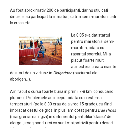
Au fost aproximativ 200 de participanti, dar nu stiu cati
dintre ei au participat la maraton, cati la semi-maraton, cati
la cross etc.
La 8.05 s-a dat startul
pentru maraton si semi-
maraton, odata cu
rasaritul soarelui. Mi-a
placut foarte mult
atmosfera creata inainte
de start de un virtuoz in
Didgeridoo
(buciumul ala
aborigen…).
Am facut o cursa foarte buna in primii 7-8 km, conducand
plutonul. Problemele au inceput odata cu cresterea
temperaturii (pe la 8.30 erau deja vreo 15 grade), eu fiind
imbracat destul de gros. In plus, am optat pentru
trail shoes
(mai grei si mai rigizi) in detrimentul pantofilor ‘clasici’ de
alergat, imaginandu-mi ca sunt mai potriviti pentru desert