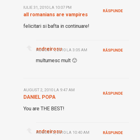
IULIE 31, 2010 LA 10:07 PM
RĂSPUNDE
all romanians are vampires
felicitari si bafta in continuare!
andreirosu
AUGUST 1, 2010 LA 3:05 AM
RĂSPUNDE
multumesc mult 🙂
AUGUST 2, 2010 LA 9:47 AM
RĂSPUNDE
DANIEL POPA
You are THE BEST!
andreirosu
AUGUST 2, 2010 LA 10:40 AM
RĂSPUNDE