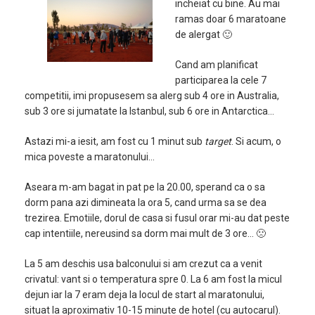
incheiat cu bine. Au mai
ramas doar 6 maratoane
de alergat 🙂
Cand am planificat
participarea la cele 7
competitii, imi propusesem sa alerg sub 4 ore in Australia,
sub 3 ore si jumatate la Istanbul, sub 6 ore in Antarctica…
Astazi mi-a iesit, am fost cu 1 minut sub
target
. Si acum, o
mica poveste a maratonului…
Aseara m-am bagat in pat pe la 20.00, sperand ca o sa
dorm pana azi dimineata la ora 5, cand urma sa se dea
trezirea. Emotiile, dorul de casa si fusul orar mi-au dat peste
cap intentiile, nereusind sa dorm mai mult de 3 ore… 🙁
La 5 am deschis usa balconului si am crezut ca a venit
crivatul: vant si o temperatura spre 0. La 6 am fost la micul
dejun iar la 7 eram deja la locul de start al maratonului,
situat la aproximativ 10-15 minute de hotel (cu autocarul).