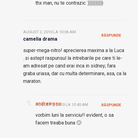
thx man, nu te contrazic :))))))))))
AUGUST 2, 2010 LA 10:06 AM
RĂSPUNDE
camelia drama
super-mega-nitro! aprecierea maxima a la Luca
..si astept raspunsul la intrebarile pe care ti le-
am adresat pe cand erai inca in sidney; fara
graba uriasa, dar cu multa determinare, asa, ca la
maraton..
andreirosu
AUGUST 2, 2010 LA 10:40 AM
RĂSPUNDE
vorbim luni la serviciu!! evident, o sa
facem treaba buna 🙂