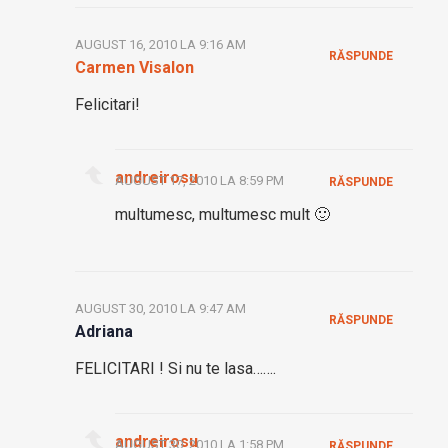
AUGUST 16, 2010 LA 9:16 AM
RĂSPUNDE
Carmen Visalon
Felicitari!
andreirosu
AUGUST 17, 2010 LA 8:59 PM
RĂSPUNDE
multumesc, multumesc mult 🙂
AUGUST 30, 2010 LA 9:47 AM
RĂSPUNDE
Adriana
FELICITARI ! Si nu te lasa…….
andreirosu
AUGUST 30, 2010 LA 1:58 PM
RĂSPUNDE