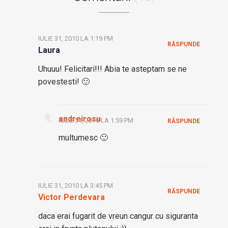
IULIE 31, 2010 LA 1:19 PM
RĂSPUNDE
Laura
Uhuuu! Felicitari!!! Abia te asteptam se ne
povestesti! 🙂
andreirosu
IULIE 31, 2010 LA 1:59 PM
RĂSPUNDE
multumesc 🙂
IULIE 31, 2010 LA 3:45 PM
RĂSPUNDE
Victor Perdevara
daca erai fugarit de vreun cangur cu siguranta