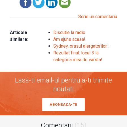
Scrie un comentariu
Articole
Discutie la radio
similare:
Am ajuns acasa!
Sydney, orasul alergatorilor…
Rezultat final: locul 3 la
categoria mea de varsta!
Lasa-ti email-ul pentru a-ti trimite
noutati
ABONEAZA-TE
Comentarii
(15)