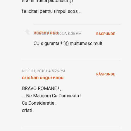
erai in frunta plutonului :))
felicitari pentru timpul scos…
andreirosu
AUGUST 1, 2010 LA 3:06 AM
RĂSPUNDE
CU siguranta!! :))) multumesc mult
IULIE 31, 2010 LA 5:26 PM
RĂSPUNDE
cristian ungureanu
BRAVO ROMANE ! ,
… Ne Mandrim Cu Dumneata !
Cu Consideratie ,
cristi .