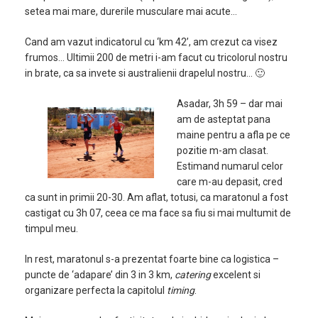
setea mai mare, durerile musculare mai acute…
Cand am vazut indicatorul cu ‘km 42’, am crezut ca visez
frumos… Ultimii 200 de metri i-am facut cu tricolorul nostru
in brate, ca sa invete si australienii drapelul nostru… 🙂
Asadar, 3h 59 – dar mai
am de asteptat pana
maine pentru a afla pe ce
pozitie m-am clasat.
Estimand numarul celor
care m-au depasit, cred
ca sunt in primii 20-30. Am aflat, totusi, ca maratonul a fost
castigat cu 3h 07, ceea ce ma face sa fiu si mai multumit de
timpul meu.
In rest, maratonul s-a prezentat foarte bine ca logistica –
puncte de ‘adapare’ din 3 in 3 km,
catering
excelent si
organizare perfecta la capitolul
timing
.