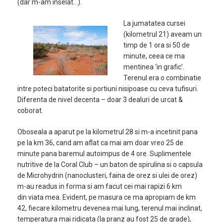
(dar m-am inselat…).
La jumatatea cursei
(kilometrul 21) aveam un
timp de 1 ora si 50 de
minute, ceea ce ma
mentinea ‘in grafic’.
Terenul era o combinatie
intre poteci batatorite si portiuni nisipoase cu ceva tufisuri.
Diferenta de nivel decenta – doar 3 dealuri de urcat &
coborat.
Oboseala a aparut pe la kilometrul 28 si m-a incetinit pana
pe la km 36, cand am aflat ca mai am doar vreo 25 de
minute pana baremul autoimpus de 4 ore. Suplimentele
nutritive de la Coral Club – un baton de spirulina si o capsula
de Microhydrin (nanoclusteri, faina de orez si ulei de orez)
m-au readus in forma si am facut cei mai rapizi 6 km
din viata mea. Evident, pe masura ce ma apropiam de km
42, fiecare kilometru devenea mai lung, terenul mai inclinat,
temperatura mai ridicata (la pranz au fost 25 de grade),