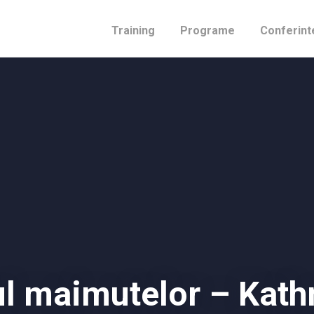
Training
Programe
Conferint
l maimutelor – Kat