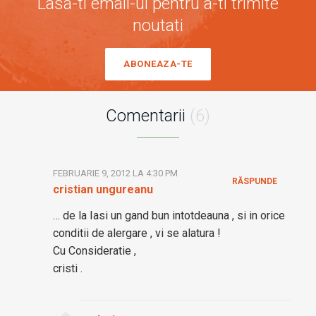
Lasa-ti email-ul pentru a-ti trimite
noutati
ABONEAZA-TE
Comentarii
(6)
FEBRUARIE 9, 2012 LA 4:30 PM
RĂSPUNDE
cristian ungureanu
… de la Iasi un gand bun intotdeauna , si in orice
conditii de alergare , vi se alatura !
Cu Consideratie ,
cristi .