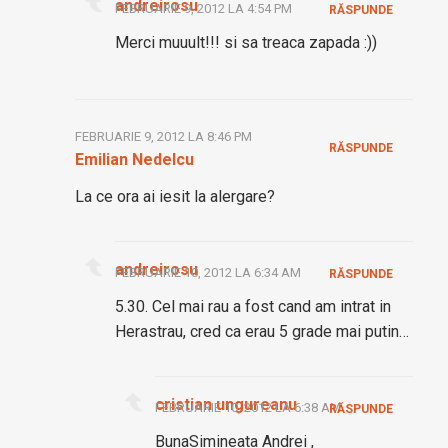
andreirosu
FEBRUARIE 9, 2012 LA 4:54 PM
RĂSPUNDE
Merci muuult!!! si sa treaca zapada :))
FEBRUARIE 9, 2012 LA 8:46 PM
RĂSPUNDE
Emilian Nedelcu
La ce ora ai iesit la alergare?
andreirosu
FEBRUARIE 10, 2012 LA 6:34 AM
RĂSPUNDE
5.30. Cel mai rau a fost cand am intrat in
Herastrau, cred ca erau 5 grade mai putin…
cristian ungureanu
FEBRUARIE 10, 2012 LA 6:38 AM
RĂSPUNDE
BunaSimineata Andrei ,