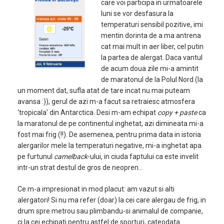
care voi participa in urmatoarele
luni se vor desfasura la
temperaturi sensibil pozitive, imi
mentin dorinta de a ma antrena
cat mai mult in aer liber, cel putin
la partea de alergat. Daca vantul
de acum doua zile mi-a amintit
de maratonul de la Polul Nord (la
un moment dat, sufla atat de tare incat nu mai puteam
avansa :)), gerul de azi m-a facut sa retraiesc atmosfera
‘tropicala’ din Antarctica. Desi m-am echipat
copy + paste
ca
la maratonul de pe continentul inghetat, azi dimineata mi-a
fost mai frig (!!). De asemenea, pentru prima data in istoria
alergarilor mele la temperaturi negative, mi-a inghetat apa
pe furtunul
camelback
-ului, in ciuda faptului ca este invelit
intr-un strat destul de gros de neopren…
Ce m-a impresionat in mod placut: am vazut si alti
alergatori! Si nu ma refer (doar) la cei care alergau de frig, in
drum spre metrou sau plimbandu-si animalul de companie,
ci la cei echipati pentru astfel de sporturi, cateodata