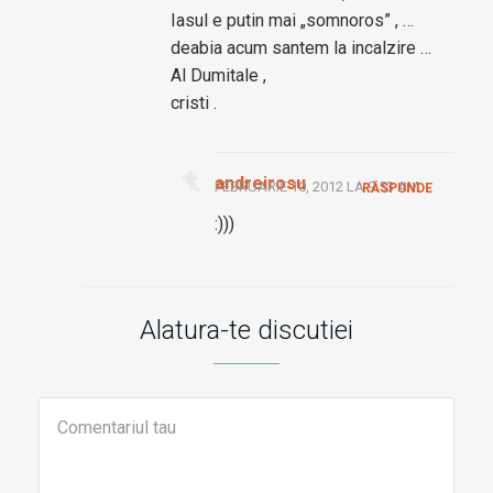
Iasul e putin mai „somnoros” , …
deabia acum santem la incalzire …
Al Dumitale ,
cristi .
andreirosu
FEBRUARIE 10, 2012 LA 9:53 AM
RĂSPUNDE
:)))
Alatura-te discutiei