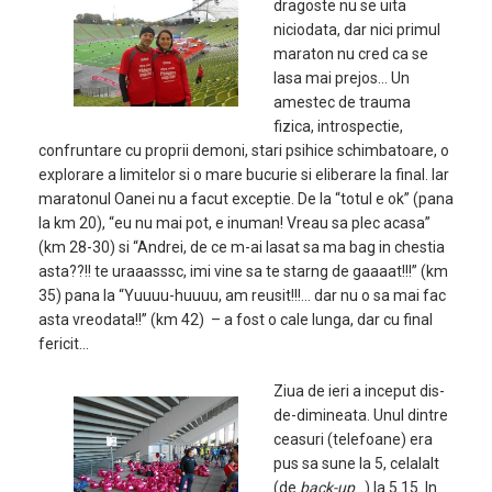
dragoste nu se uita
niciodata, dar nici primul
maraton nu cred ca se
lasa mai prejos… Un
amestec de trauma
fizica, introspectie,
confruntare cu proprii demoni, stari psihice schimbatoare, o
explorare a limitelor si o mare bucurie si eliberare la final. Iar
maratonul Oanei nu a facut exceptie. De la “totul e ok” (pana
la km 20), “eu nu mai pot, e inuman! Vreau sa plec acasa”
(km 28-30) si “Andrei, de ce m-ai lasat sa ma bag in chestia
asta??!! te uraaasssc, imi vine sa te starng de gaaaat!!!” (km
35) pana la “Yuuuu-huuuu, am reusit!!!… dar nu o sa mai fac
asta vreodata!!” (km 42) – a fost o cale lunga, dar cu final
fericit…
Ziua de ieri a inceput dis-
de-dimineata. Unul dintre
ceasuri (telefoane) era
pus sa sune la 5, celalalt
(de
back-up
…) la 5.15. In