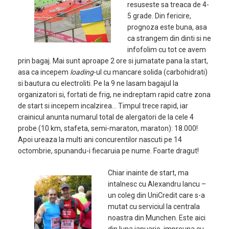
resuseste sa treaca de 4-
5 grade. Din fericire,
prognoza este buna, asa
ca strangem din dinti si ne
infofolim cu tot ce avem
prin bagaj. Mai sunt aproape 2 ore si jumatate pana la start,
asa ca incepem
loading
-ul cu mancare solida (carbohidrati)
si bautura cu electroliti. Pe la 9 ne lasam bagajul la
organizatori si, fortati de frig, ne indreptam rapid catre zona
de start si incepem incalzirea… Timpul trece rapid, iar
crainicul anunta numarul total de alergatori de la cele 4
probe (10 km, stafeta, semi-maraton, maraton): 18.000!
Apoi ureaza la multi ani concurentilor nascuti pe 14
octombrie, spunandu-i fiecaruia pe nume. Foarte dragut!
Chiar inainte de start, ma
intalnesc cu Alexandru Iancu –
un coleg din UniCredit care s-a
mutat cu serviciul la centrala
noastra din Munchen. Este aici