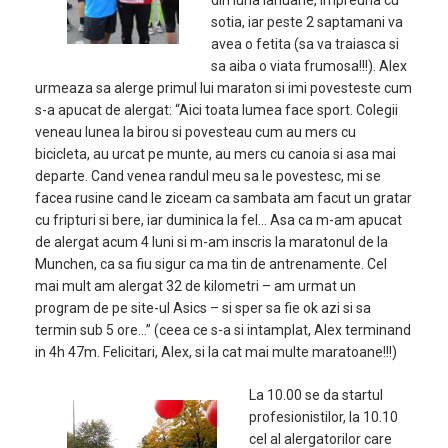
din luna ianuarie, impreuna cu
sotia, iar peste 2 saptamani va
avea o fetita (sa va traiasca si
sa aiba o viata frumosa!!!). Alex
urmeaza sa alerge primul lui maraton si imi povesteste cum
s-a apucat de alergat: “Aici toata lumea face sport. Colegii
veneau lunea la birou si povesteau cum au mers cu
bicicleta, au urcat pe munte, au mers cu canoia si asa mai
departe. Cand venea randul meu sa le povestesc, mi se
facea rusine cand le ziceam ca sambata am facut un gratar
cu fripturi si bere, iar duminica la fel… Asa ca m-am apucat
de alergat acum 4 luni si m-am inscris la maratonul de la
Munchen, ca sa fiu sigur ca ma tin de antrenamente. Cel
mai mult am alergat 32 de kilometri – am urmat un
program de pe site-ul Asics – si sper sa fie ok azi si sa
termin sub 5 ore…” (ceea ce s-a si intamplat, Alex terminand
in 4h 47m. Felicitari, Alex, si la cat mai multe maratoane!!!)
La 10.00 se da startul
profesionistilor, la 10.10
cel al alergatorilor care