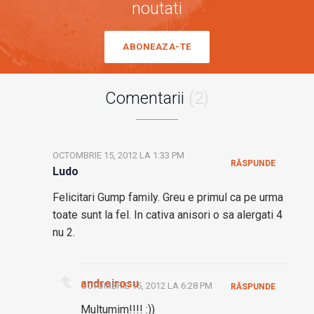
noutati
ABONEAZA-TE
Comentarii
(2)
OCTOMBRIE 15, 2012 LA 1:33 PM
RĂSPUNDE
Ludo
Felicitari Gump family. Greu e primul ca pe urma
toate sunt la fel. In cativa anisori o sa alergati 4
nu 2.
andreirosu
OCTOMBRIE 15, 2012 LA 6:28 PM
RĂSPUNDE
Multumim!!!! :))