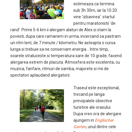
estimeaza ca termina
sub 3h 30m, iar la 10.20
vine ‘izbavirea’: startul
pentru maratonistii ‘de
rand’. Primii 5-6 km ii alergam alaturi de Alex si stam la
povesti, dupa care ramanem in urma, incercand sa pastram
un ritm lent, de 7 minute / kilometru. Ne asteapta o cursa
lunga si trebuie sa ne conservam energia… Intre timp,
soarele straluceste si temperatura sare de 10 grade, facend
alergarea extrem de placuta. Atmosfera este excelenta, cu
muzica, fanfare, ritmuri de samba, majorete si mii de
spectatori aplaudand alergatorii.
Traseul este exceptional,
trecand pe langa
principalele obiective
turistice ale orasului.
Dupa vreo ora de alergare
ajungem in
Englischer
Garten
, unul dintre cele