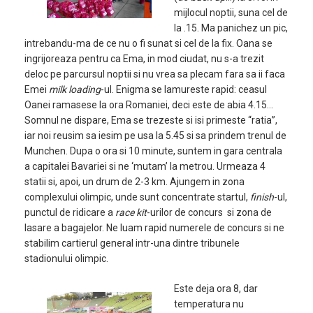
mijlocul noptii, suna cel de
la .15. Ma panichez un pic,
intrebandu-ma de ce nu o fi sunat si cel de la fix. Oana se
ingrijoreaza pentru ca Ema, in mod ciudat, nu s-a trezit
deloc pe parcursul noptii si nu vrea sa plecam fara sa ii faca
Emei
milk loading
-ul. Enigma se lamureste rapid: ceasul
Oanei ramasese la ora Romaniei, deci este de abia 4.15…
Somnul ne dispare, Ema se trezeste si isi primeste “ratia”,
iar noi reusim sa iesim pe usa la 5.45 si sa prindem trenul de
Munchen. Dupa o ora si 10 minute, suntem in gara centrala
a capitalei Bavariei si ne ‘mutam’ la metrou. Urmeaza 4
statii si, apoi, un drum de 2-3 km. Ajungem in zona
complexului olimpic, unde sunt concentrate startul,
finish
-ul,
punctul de ridicare a
race kit
-urilor de concurs si zona de
lasare a bagajelor. Ne luam rapid numerele de concurs si ne
stabilim cartierul general intr-una dintre tribunele
stadionului olimpic.
Este deja ora 8, dar
temperatura nu