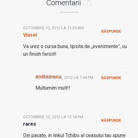
Comentarii
(7)
OCTOMBRIE 13, 2012 LA 11:20 AM
RĂSPUNDE
Viorel
Va urez o cursa buna, lipsita de „evenimente”, cu
un finish fericit!
andreirosu
OCTOMBRIE 13, 2012 LA 7:44 PM
RĂSPUNDE
Multumim mult!!
OCTOMBRIE 13, 2012 LA 12:18 PM
RĂSPUNDE
rares
Din pacate, in linkul Tchibo al ceasului tau spune