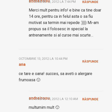
andreirosu
OCTOMBRIE 13, 2012 LA 7:44 PM
RĂSPUNDE
Merci mult pentru info! e bine ca tine doar
14 ore, pentru ca in felul asta o sa fiu
motivat sa termin mai repede :)))) Mi-am
propus sa il folosesc in special la
antrenamente si al curse mai scurte…
OCTOMBRIE 13, 2012 LA 10:44 PM
RĂSPUNDE
ana
ce tare e oana! succes, sa aveti o alergare
frumoasa 🙂
andreirosu
OCTOMBRIE 15, 2012 LA 12:10 AM
RĂSPUNDE
multumim mult 🙂