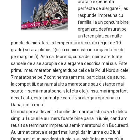
arata o experienta
perfecta de alergare?’, as
raspunde ‘impreuna cu
familia, la un concurs bine
organizat, desfasurat pe
un teren plat, cu multe
puncte de hidratare, o temperatura scazuta (in jur de 10
grade) si fara ploaie…’ (si cu copiii nostri incurajandu-ne de
pe margine :)). Asa ca, teoretic, cursa de maine are toate
sansele de a se apropia de alergarea descrisa mai sus. Este
primul meu maraton alergat dupa cel de la Polul Nord si cele
7 maratoane pe 7 continente (am mai participat, de atunci,
la competitii, dar numai ultra maratoane sau distante mai
scurte – semi-maratoane, stafeta etc.). Insa, mai important
decat asta, este primul pe care il voi alerga impreuna cu
Oana, sotia mea.
Drumul spre a deveni o familie de maratonisti nu va fi deloc
simplu. Lucrurile au mers foarte bine pana in iunie, cand am
reusit sa terminam impreuna semi-maratonul din Bucuresti.
Au urmat cateva alergari mai lungi, dar in urma cu 2 luni
Oana a avut un accident stupid: s-a lovit (intr-un scaun) la