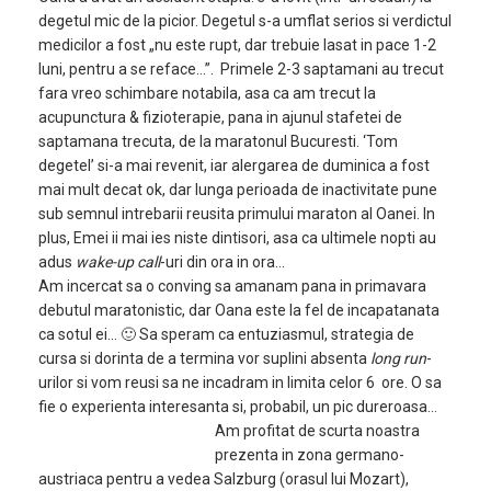
degetul mic de la picior. Degetul s-a umflat serios si verdictul
medicilor a fost „nu este rupt, dar trebuie lasat in pace 1-2
luni, pentru a se reface…”. Primele 2-3 saptamani au trecut
fara vreo schimbare notabila, asa ca am trecut la
acupunctura & fizioterapie, pana in ajunul stafetei de
saptamana trecuta, de la maratonul Bucuresti. ‘Tom
degetel’ si-a mai revenit, iar alergarea de duminica a fost
mai mult decat ok, dar lunga perioada de inactivitate pune
sub semnul intrebarii reusita primului maraton al Oanei. In
plus, Emei ii mai ies niste dintisori, asa ca ultimele nopti au
adus
wake-up call
-uri din ora in ora…
Am incercat sa o conving sa amanam pana in primavara
debutul maratonistic, dar Oana este la fel de incapatanata
ca sotul ei… 🙂 Sa speram ca entuziasmul, strategia de
cursa si dorinta de a termina vor suplini absenta
long run
-
urilor si vom reusi sa ne incadram in limita celor 6 ore. O sa
fie o experienta interesanta si, probabil, un pic dureroasa…
Am profitat de scurta noastra
prezenta in zona germano-
austriaca pentru a vedea Salzburg (orasul lui Mozart),