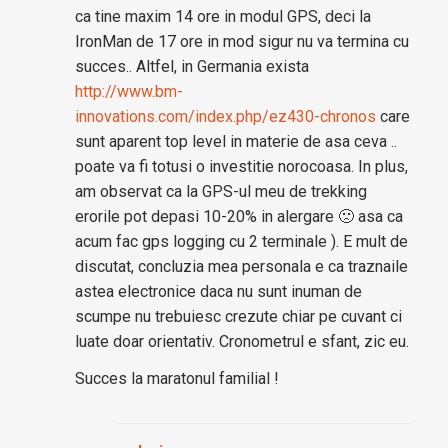
ca tine maxim 14 ore in modul GPS, deci la
IronMan de 17 ore in mod sigur nu va termina cu
succes.. Altfel, in Germania exista
http://www.bm-
innovations.com/index.php/ez430-chronos
care
sunt aparent top level in materie de asa ceva ..
poate va fi totusi o investitie norocoasa. In plus,
am observat ca la GPS-ul meu de trekking
erorile pot depasi 10-20% in alergare 🙁 asa ca
acum fac gps logging cu 2 terminale ). E mult de
discutat, concluzia mea personala e ca traznaile
astea electronice daca nu sunt inuman de
scumpe nu trebuiesc crezute chiar pe cuvant ci
luate doar orientativ. Cronometrul e sfant, zic eu.
Succes la maratonul familial !