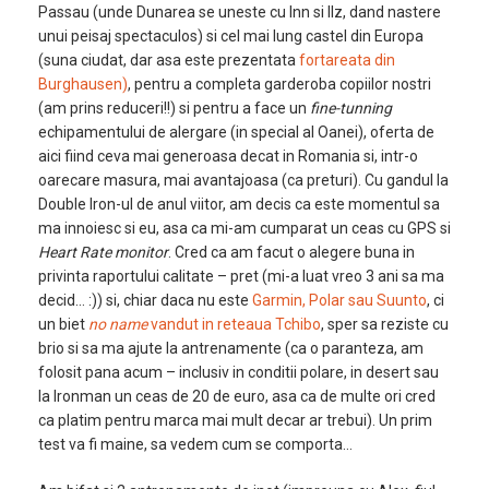
Passau (unde Dunarea se uneste cu Inn si Ilz, dand nastere
unui peisaj spectaculos) si cel mai lung castel din Europa
(suna ciudat, dar asa este prezentata
fortareata din
Burghausen)
, pentru a completa garderoba copiilor nostri
(am prins reduceri!!) si pentru a face un
fine-tunning
echipamentului de alergare (in special al Oanei), oferta de
aici fiind ceva mai generoasa decat in Romania si, intr-o
oarecare masura, mai avantajoasa (ca preturi). Cu gandul la
Double Iron-ul de anul viitor, am decis ca este momentul sa
ma innoiesc si eu, asa ca mi-am cumparat un ceas cu GPS si
Heart Rate monitor
. Cred ca am facut o alegere buna in
privinta raportului calitate – pret (mi-a luat vreo 3 ani sa ma
decid… :)) si, chiar daca nu este
Garmin, Polar sau Suunto
, ci
un biet
no name
vandut in reteaua Tchibo
, sper sa reziste cu
brio si sa ma ajute la antrenamente (ca o paranteza, am
folosit pana acum – inclusiv in conditii polare, in desert sau
la Ironman un ceas de 20 de euro, asa ca de multe ori cred
ca platim pentru marca mai mult decar ar trebui). Un prim
test va fi maine, sa vedem cum se comporta…