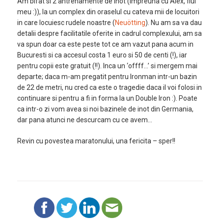
Am bifat si 2 antrenamente de inot (impreuna cu Alex, fiul
meu :)), la un complex din oraselul cu cateva mii de locuitori
in care locuiesc rudele noastre (
Neuötting
). Nu am sa va dau
detalii despre facilitatile oferite in cadrul complexului, am sa
va spun doar ca este peste tot ce am vazut pana acum in
Bucuresti si ca accesul costa 1 euro si 50 de centi (!), iar
pentru copii este gratuit (!!). Inca un ‘offff…’ si mergem mai
departe; daca m-am pregatit pentru Ironman intr-un bazin
de 22 de metri, nu cred ca este o tragedie daca il voi folosi in
continuare si pentru a fi in forma la un Double Iron :). Poate
ca intr-o zi vom avea si noi bazinele de inot din Germania,
dar pana atunci ne descurcam cu ce avem…
Revin cu povestea maratonului, una fericita – sper!!