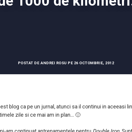
de 1000 de kilometri
POSTAT DE ANDREI ROSU PE 26 OCTOMBRIE, 2012
st blog ca pe un jurnal, atunci sa il continui in aceeasi li
timele zile si ce mai am in plan… 🙂
i-am continuat antrenamentele pentru
Double Iron
. Sun