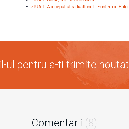
ZIUA 1. A inceput ultraduatlonul… Suntem in Bulga
-ul pentru a-ti trimite noutat
Comentarii
(8)