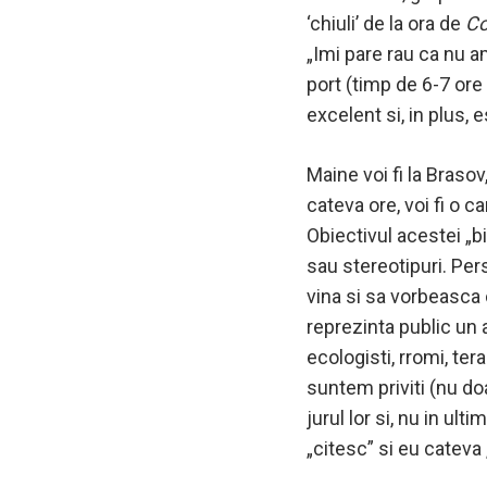
‘chiuli’ de la ora de
Co
„Imi pare rau ca nu a
port (timp de 6-7 ore
excelent si, in plus, 
Maine voi fi la Brasov
cateva ore, voi fi o c
Obiectivul acestei „bi
sau stereotipuri. Pers
vina si sa vorbeasca 
reprezinta public un an
ecologisti, rromi, ter
suntem priviti (nu doa
jurul lor si, nu in ul
„citesc” si eu cateva