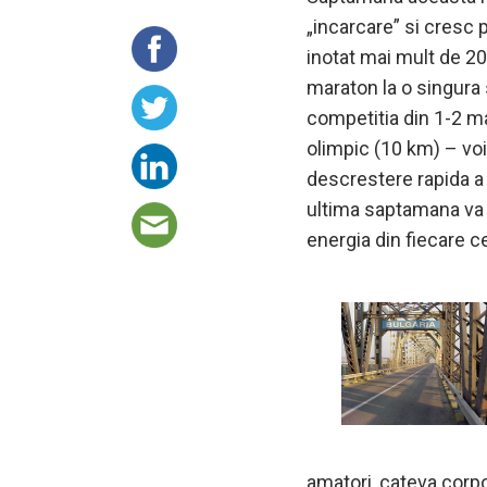
„incarcare” si cresc 
inotat mai mult de 2
maraton la o singura 
competitia din 1-2 ma
olimpic (10 km) – voi
descrestere rapida a d
ultima saptamana va f
energia din fiecare c
amatori, cateva corpor