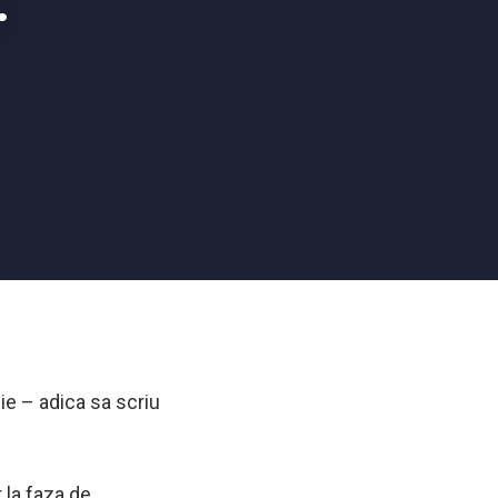
.
nie – adica sa scriu
t la faza de