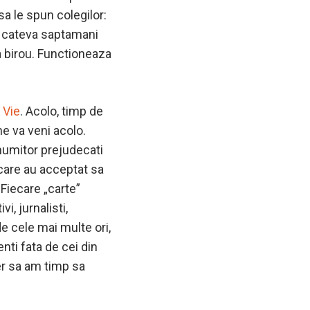
sa le spun colegilor:
de cateva saptamani
a birou. Functioneaza
 Vie
. Acolo, timp de
ine va veni acolo.
anumitor prejudecati
i care au acceptat sa
 Fiecare „carte”
i, jurnalisti,
de cele mai multe ori,
enti fata de cei din
per sa am timp sa