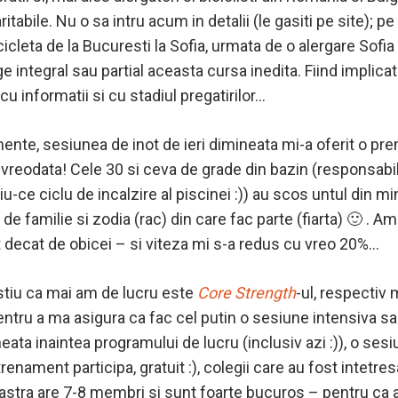
ritabile. Nu o sa intru acum in detalii (le gasiti pe site); p
icleta de la Bucuresti la Sofia, urmata de o alergare Sofia
e integral sau partial aceasta cursa inedita. Fiind implicat
cu informatii si cu stadiul pregatirilor…
nte, sesiunea de inot de ieri dimineata mi-a oferit o pre
 vreodata! Cele 30 si ceva de grade din bazin (responsabil
u-ce ciclu de incalzire al piscinei :)) au scos untul din mi
familie si zodia (rac) din care fac parte (fiarta) 🙂 . Am 
 decat de obicei – si viteza mi s-a redus cu vreo 20%…
e stiu ca mai am de lucru este
Core Strength
-ul, respectiv
entru a ma asigura ca fac cel putin o sesiune intensiva s
neata inaintea programului de lucru (inclusiv azi :)), o ses
trenament participa, gratuit :), colegii care au fost intetr
stra are 7-8 membri si sunt foarte bucuros – pentru ca