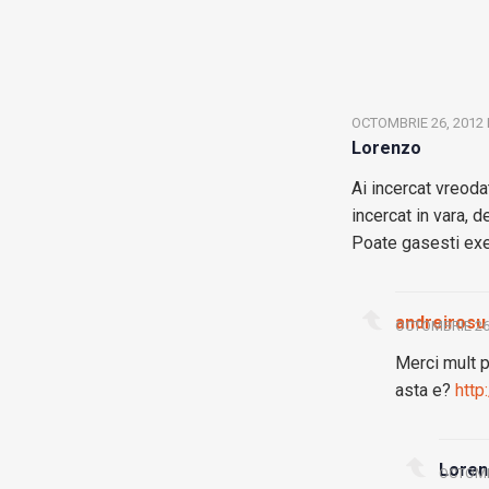
OCTOMBRIE 26, 2012 
Lorenzo
Ai incercat vreod
incercat in vara, 
Poate gasesti exerc
andreirosu
OCTOMBRIE 26,
Merci mult p
asta e?
http
Loren
OCTOMBR