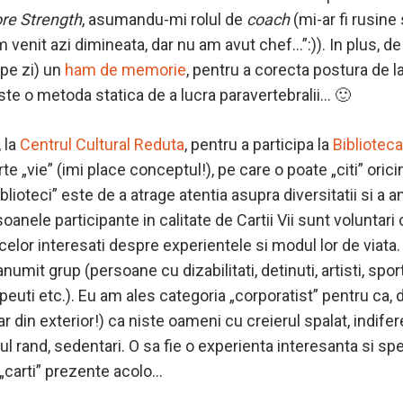
re Strength
, asumandu-mi rolul de
coach
(mi-ar fi rusine 
m venit azi dimineata, dar nu am avut chef…”:)). In plus, 
 pe zi) un
ham de memorie
, pentru a corecta postura de l
este o metoda statica de a lucra paravertebralii… 🙂
, la
Centrul Cultural Reduta
, pentru a participa la
Biblioteca
arte „vie” (imi place conceptul!), pe care o poate „citi” oric
blioteci” este de a atrage atentia asupra diversitatii si a 
oanele participante in calitate de Cartii Vii sunt voluntar
celor interesati despre experientele si modul lor de viata.
umit grup (persoane cu dizabilitati, detinuti, artisti, sportiv
apeuti etc.). Eu am ales categoria „corporatist” pentru ca, 
r din exterior!) ca niste oameni cu creierul spalat, indifer
timul rand, sedentari. O sa fie o experienta interesanta si s
 „carti” prezente acolo…