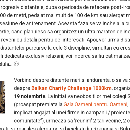
progresiv distantele, dupa o perioada de refacere post-Ir
000 de metri, pedalat mai mult de 100 de km sau alergat m
sesiune de antrenament. Aceasta faza se va incheia la cu
rtie, cand planuiesc sa organizez un ultra maraton de ino
 reveni cu detalii pentru cei interesati. Apoi, vor urma 3 
istantelor parcurse la cele 3 discipline, simultan cu crest
i dedicata exclusiv relaxarii; voi incerca sa fiu cat mai
ze
elula… 🙂
Vorbind despre distante mari si anduranta, o sa va
despre
Balkan Charity Challenge 1000km
, organi
19 noiembrie
. La initiativa neobositilor mei colegi 
(proaspat premiata la
Gala Oameni pentru Oameni
,
implicat angajat al unei firme in campanii / proiecte
comunitate”), urmeaza sa ‘reunim’ 2 tari vecine, 2 c
atii si, mai ales alergatori si biciclisti din Romania si Bul