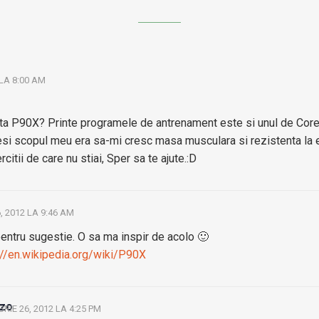
LA 8:00 AM
ata P90X? Printe programele de antrenament este si unul de Core 
desi scopul meu era sa-mi cresc masa musculara si rezistenta la ef
itii de care nu stiai, Sper sa te ajute.:D
 2012 LA 9:46 AM
entru sugestie. O sa ma inspir de acolo 🙂
://en.wikipedia.org/wiki/P90X
zo
IE 26, 2012 LA 4:25 PM