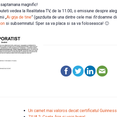
e saptamana magnific!
uteti vedea la Realitatea TV, de la 11.00, o emisiune despre aleg
nii „
Ai grja de tine
” (gazduita de una dintre cele mai
fit
doamne di
mon
si subsemnatul. Sper sa va placa si sa va foloseasca! 🙂
Un carnet mai valoros decat certificatul Guinnes
ZIUA 2. Ceata, frig si voie buna!