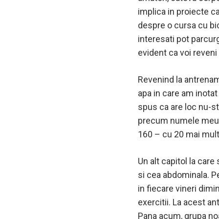
implica in proiecte ca
despre o cursa cu bic
interesati pot parcurg
evident ca voi reveni 
Revenind la antrename
apa in care am inotat
spus ca are loc nu-sti
precum numele meu de 
160 – cu 20 mai mult
Un alt capitol la car
si cea abdominala. P
in fiecare vineri dimi
exercitii. La acest an
Pana acum, grupa noa