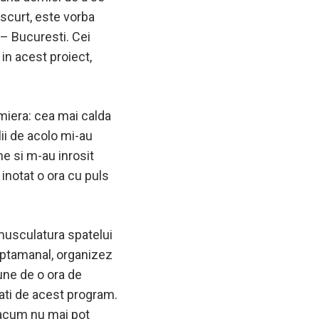
e scurt, este vorba
 – Bucuresti. Cei
 in acest proiect,
miera: cea mai calda
ii de acolo mi-au
ne si m-au inrosit
inotat o ora cu puls
 musculatura spatelui
aptamanal, organizez
iune de o ora de
esati de acest program.
 acum nu mai pot