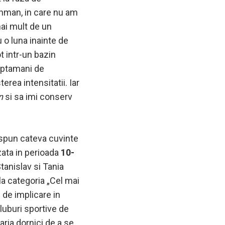
onman, in care nu am
ai mult de un
 o luna inainte de
t intr-un bazin
saptamani de
erea intensitatii. Iar
n
si sa imi conserv
 spun cateva cuvinte
zata in perioada
10-
Stanislav si Tania
 la categoria „Cel mai
 de implicare in
luburi sportive de
garia dornici de a se