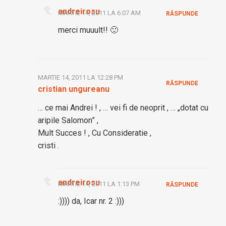
andreirosu
MARTIE 14, 2011 LA 6:07 AM
RĂSPUNDE
merci muuult!! 🙂
MARTIE 14, 2011 LA 12:28 PM
RĂSPUNDE
cristian ungureanu
… ce mai Andrei ! , … vei fi de neoprit , … „dotat cu
aripile Salomon” ,
Mult Succes ! , Cu Consideratie ,
cristi .
andreirosu
MARTIE 14, 2011 LA 1:13 PM
RĂSPUNDE
:)))) da, Icar nr. 2 :)))