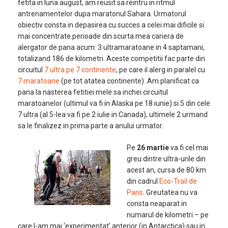
fetita in luna august, am reusit sa reintru in ritmul
antrenamentelor dupa maratonul Sahara. Urmatorul
obiectiv consta in depasirea cu succes a celei mai dificile si
mai concentrate perioade din scurta mea cariera de
alergator de pana acum: 3 ultramaratoane in 4 saptamani,
totalizand 186 de kilometri. Aceste competitii fac parte din
circuitul
7 ultra pe 7 continente
, pe care il alerg in paralel cu
7 maratoane
(pe tot atatea continente). Am planificat ca
pana la nasterea fetitiei mele sa inchei circuitul
maratoanelor (ultimul va fi in Alaska pe 18 iunie) si 5 din cele
7 ultra (al 5-lea va fi pe 2 iulie in Canada), ultimele 2 urmand
sa le finalizez in prima parte a anului urmator.
Pe
26 martie
va fi cel mai
greu dintre ultra-urile din
acest an, cursa de 80 km
din cadrul
Eco-Trail de
Paris
. Greutatea nu va
consta neaparat in
numarul de kilometri – pe
care l-am mai ‘experimentat’ anterior (in Antarctica) sau in