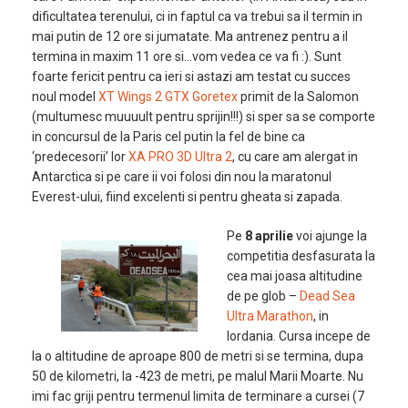
dificultatea terenului, ci in faptul ca va trebui sa il termin in
mai putin de 12 ore si jumatate. Ma antrenez pentru a il
termina in maxim 11 ore si…vom vedea ce va fi :). Sunt
foarte fericit pentru ca ieri si astazi am testat cu succes
noul model
XT Wings 2 GTX Goretex
primit de la Salomon
(multumesc muuuult pentru sprijin!!!) si sper sa se comporte
in concursul de la Paris cel putin la fel de bine ca
‘predecesorii’ lor
XA PRO 3D Ultra 2
, cu care am alergat in
Antarctica si pe care ii voi folosi din nou la maratonul
Everest-ului, fiind excelenti si pentru gheata si zapada.
Pe
8 aprilie
voi ajunge la
competitia desfasurata la
cea mai joasa altitudine
de pe glob –
Dead Sea
Ultra Marathon
, in
Iordania. Cursa incepe de
la o altitudine de aproape 800 de metri si se termina, dupa
50 de kilometri, la -423 de metri, pe malul Marii Moarte. Nu
imi fac griji pentru termenul limita de terminare a cursei (7