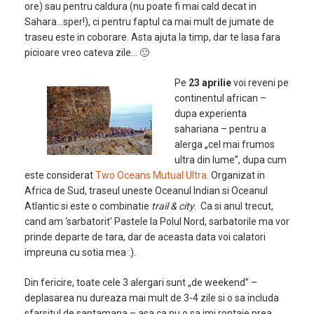
ore) sau pentru caldura (nu poate fi mai cald decat in
Sahara…sper!), ci pentru faptul ca mai mult de jumate de
traseu este in coborare. Asta ajuta la timp, dar te lasa fara
picioare vreo cateva zile… 🙂
Pe
23 aprilie
voi reveni pe
continentul african –
dupa experienta
sahariana – pentru a
alerga „cel mai frumos
ultra din lume”, dupa cum
este considerat
Two Oceans Mutual Ultra
. Organizat in
Africa de Sud, traseul uneste Oceanul Indian si Oceanul
Atlantic si este o combinatie
trail & city
. Ca si anul trecut,
cand am ‘sarbatorit’ Pastele la Polul Nord, sarbatorile ma vor
prinde departe de tara, dar de aceasta data voi calatori
impreuna cu sotia mea :).
Din fericire, toate cele 3 alergari sunt „de weekend” –
deplasarea nu dureaza mai mult de 3-4 zile si o sa includa
sfarsitul de saptamana – asa ca nu o sa imi rontaie prea