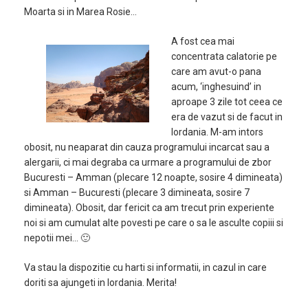
Moarta si in Marea Rosie…
A fost cea mai
concentrata calatorie pe
care am avut-o pana
acum, ‘inghesuind’ in
aproape 3 zile tot ceea ce
era de vazut si de facut in
Iordania. M-am intors
obosit, nu neaparat din cauza programului incarcat sau a
alergarii, ci mai degraba ca urmare a programului de zbor
Bucuresti – Amman (plecare 12 noapte, sosire 4 dimineata)
si Amman – Bucuresti (plecare 3 dimineata, sosire 7
dimineata). Obosit, dar fericit ca am trecut prin experiente
noi si am cumulat alte povesti pe care o sa le asculte copiii si
nepotii mei… 🙂
Va stau la dispozitie cu harti si informatii, in cazul in care
doriti sa ajungeti in Iordania. Merita!