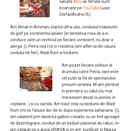
salvate
AICI
, iar filmele sunt
incarcate pe
YouTube
(
user
StefanAndrei76).
Am filmat in Amman, startul ultra-ului, condusul masinutei
de golf pe continentul asiatic (in tentativa mea de a si
conduce cate un vechicul pe fiecare continent, nu doar a
alerga :)), Petra cea roz si rosiatica (am aflat ca din cauza
oxidului de fier), Wadi Rum si beduinii…
Am pozat fiecare coltisor al
drumului catre Petra, care este
cel putin la fel de spectaculos
precum cetatea. M-am plimbat
in premiera cu calul (nu mai
mersesem decat cu poneii, in
copilarie…) si cu camila. Am baut ceai cu beduinii din Wadi
Rum (mi se facuse dor de el, dupa experienta sahariana :))),
am calatorit prin desertul galben-rosiatic cu un 4×4 aproape
de dezintegrare, condus de un beduin pasionat de raliuri, m-
am catarat pe o duna URIASA si m-am ‘purificat’ in Marea