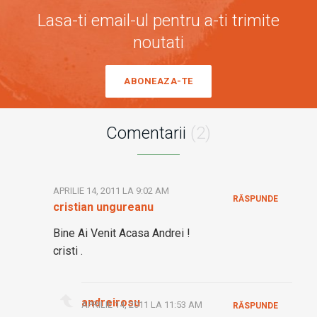
Lasa-ti email-ul pentru a-ti trimite
noutati
ABONEAZA-TE
Comentarii
(2)
APRILIE 14, 2011 LA 9:02 AM
RĂSPUNDE
cristian ungureanu
Bine Ai Venit Acasa Andrei !
cristi .
andreirosu
APRILIE 14, 2011 LA 11:53 AM
RĂSPUNDE