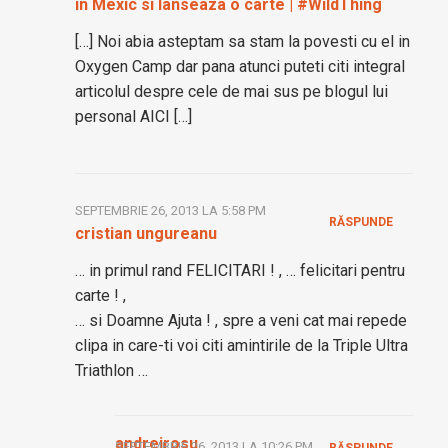
in Mexic si lanseaza o carte | #WildThing
[…] Noi abia asteptam sa stam la povesti cu el in
Oxygen Camp dar pana atunci puteti citi integral
articolul despre cele de mai sus pe blogul lui
personal AICI […]
SEPTEMBRIE 26, 2013 LA 5:58 PM
RĂSPUNDE
cristian ungureanu
… in primul rand FELICITARI ! , … felicitari pentru
carte ! ,
… si Doamne Ajuta ! , spre a veni cat mai repede
clipa in care-ti voi citi amintirile de la Triple Ultra
Triathlon …
andreirosu
SEPTEMBRIE 26, 2013 LA 10:26 PM