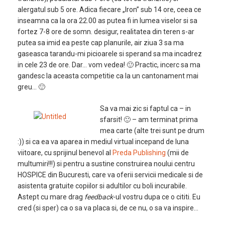
alergatul sub 5 ore. Adica fiecare „Iron” sub 14 ore, ceea ce
inseamna ca la ora 22.00 as putea fi in lumea viselor si sa
fortez 7-8 ore de somn. desigur, realitatea din teren s-ar
putea sa imid ea peste cap planurile, air ziua 3 sa ma
gaseasca tarandu-mi picioarele si sperand sa ma incadrez
in cele 23 de ore. Dar… vom vedea! 🙂 Practic, incerc sa ma
gandesc la aceasta competitie ca la un cantonament mai
greu… 🙂
Sa va mai zic si faptul ca – in
sfarsit! 🙂 – am terminat prima
mea carte (alte trei sunt pe drum
:)) si ca ea va aparea in mediul virtual incepand de luna
viitoare, cu sprijinul benevol al
Preda Publishing
(mii de
multumiri!!!) si pentru a sustine construirea noului centru
HOSPICE din Bucuresti, care va oferii servicii medicale si de
asistenta gratuite copiilor si adultilor cu boli incurabile.
Astept cu mare drag
feedback
-ul vostru dupa ce o cititi. Eu
cred (si sper) ca o sa va placa si, de ce nu, o sa va inspire…