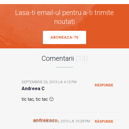
Lasa-ti email-ul pentru a-ti trimite
noutati
ABONEAZA-TE
Comentarii
(13)
SEPTEMBRIE 26, 2013 LA 4:15 PM
RĂSPUNDE
Andreea C
tic tac, tic tac 🙂
andreirosu
SEPTEMBRIE 26, 2013 LA 10:28 PM
RĂSPUNDE