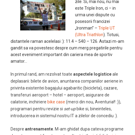
zile. Si, mai nou, nu mai
este Triple Iron, ci – in
urma unei dispute cu
posesorii francizei
„Ironman” –
Triple UT
(Ultra Triathlon
). Totusi,
distantele raman acelelasi :): 11.4 – 540 – 126. Astazi m-am
gandit sa va povestesc despre cum merg pregatirile pentru
acest eveniment important din cariera mea de sportiv
amator…
In primul rand, am rezolvat toate
aspectele logistice
ale
deplasarii: bilete de avion, anuntarea companiilor aeriene in
privinta existentei bagajului agabaritic (bicicleta), cazare,
transferuri aeroport – hotel – aeroport, asigurare de
calatorie, inchiriere
bike case
(merci din nou, Aventuria!! :)),
programari pentru revizie si
set-up
bike si, bineinteles,
introducerea in sistemul nostru IT a zilelor de concediu :).
Despre
antrenamente
. M-am ghidat dupa cateva programe