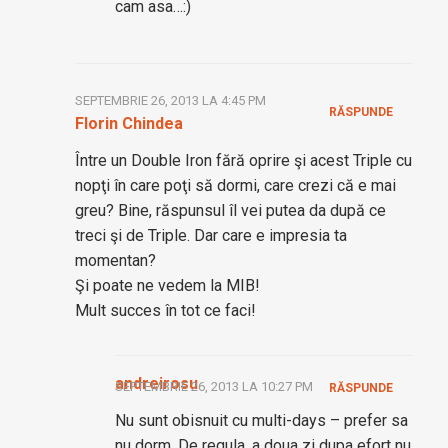
cam asa…:)
SEPTEMBRIE 26, 2013 LA 4:45 PM
RĂSPUNDE
Florin Chindea
Între un Double Iron fără oprire şi acest Triple cu
nopţi în care poţi să dormi, care crezi că e mai
greu? Bine, răspunsul îl vei putea da după ce
treci şi de Triple. Dar care e impresia ta
momentan?
Şi poate ne vedem la MIB!
Mult succes în tot ce faci!
andreirosu
SEPTEMBRIE 26, 2013 LA 10:27 PM
RĂSPUNDE
Nu sunt obisnuit cu multi-days – prefer sa
nu dorm. De regula, a doua zi dupa efort nu