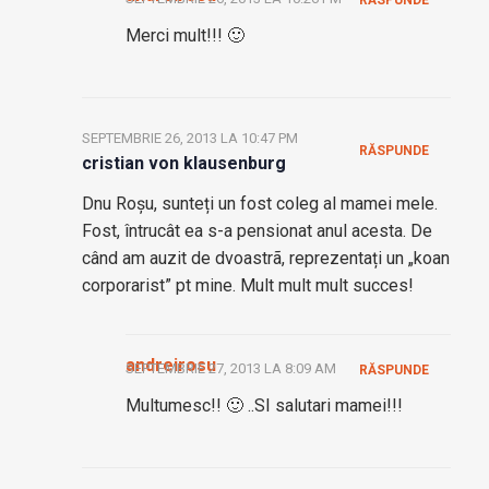
RĂSPUNDE
Merci mult!!! 🙂
SEPTEMBRIE 26, 2013 LA 10:47 PM
RĂSPUNDE
cristian von klausenburg
Dnu Roșu, sunteți un fost coleg al mamei mele.
Fost, întrucât ea s-a pensionat anul acesta. De
când am auzit de dvoastrã, reprezentați un „koan
corporarist” pt mine. Mult mult mult succes!
andreirosu
SEPTEMBRIE 27, 2013 LA 8:09 AM
RĂSPUNDE
Multumesc!! 🙂 ..SI salutari mamei!!!