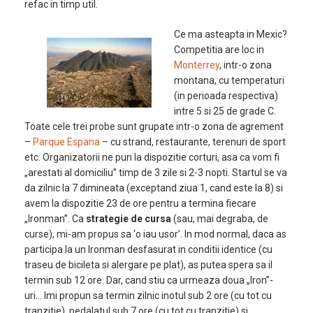
refac in timp util.
Ce ma asteapta in Mexic?
Competitia are loc in
Monterrey
, intr-o zona
montana, cu temperaturi
(in perioada respectiva)
intre 5 si 25 de grade C.
Toate cele trei probe sunt grupate intr-o zona de agrement
–
Parque Espana
– cu strand, restaurante, terenuri de sport
etc. Organizatorii ne pun la dispozitie corturi, asa ca vom fi
„arestati al domiciliu” timp de 3 zile si 2-3 nopti. Startul se va
da zilnic la 7 dimineata (exceptand ziua 1, cand este la 8) si
avem la dispozitie 23 de ore pentru a termina fiecare
„Ironman”. Ca
strategie de cursa
(sau, mai degraba, de
curse), mi-am propus sa ‘o iau usor’. In mod normal, daca as
participa la un Ironman desfasurat in conditii identice (cu
traseu de bicileta si alergare pe plat), as putea spera sa il
termin sub 12 ore. Dar, cand stiu ca urmeaza doua „Iron”-
uri… Imi propun sa termin zilnic inotul sub 2 ore (cu tot cu
tranzitie), pedalatul sub 7 ore (cu tot cu tranzitie) si