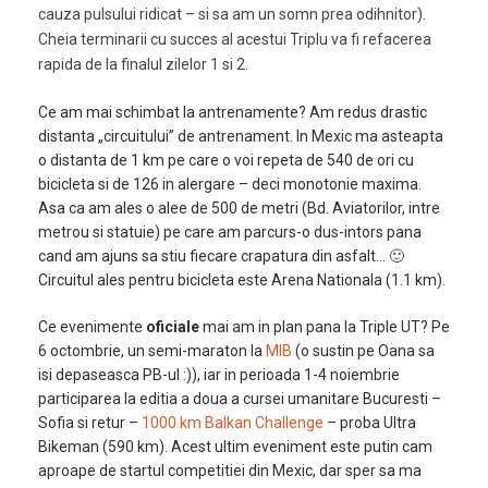
cauza pulsului ridicat – si sa am un somn prea odihnitor).
Cheia terminarii cu succes al acestui Triplu va fi refacerea
rapida de la finalul zilelor 1 si 2.
Ce am mai schimbat la antrenamente? Am redus drastic
distanta „circuitului” de antrenament. In Mexic ma asteapta
o distanta de 1 km pe care o voi repeta de 540 de ori cu
bicicleta si de 126 in alergare – deci monotonie maxima.
Asa ca am ales o alee de 500 de metri (Bd. Aviatorilor, intre
metrou si statuie) pe care am parcurs-o dus-intors pana
cand am ajuns sa stiu fiecare crapatura din asfalt… 🙂
Circuitul ales pentru bicicleta este Arena Nationala (1.1 km).
Ce evenimente
oficiale
mai am in plan pana la Triple UT? Pe
6 octombrie, un semi-maraton la
MIB
(o sustin pe Oana sa
isi depaseasca PB-ul :)), iar in perioada 1-4 noiembrie
participarea la editia a doua a cursei umanitare Bucuresti –
Sofia si retur –
1000 km Balkan Challenge
– proba Ultra
Bikeman (590 km). Acest ultim eveniment este putin cam
aproape de startul competitiei din Mexic, dar sper sa ma