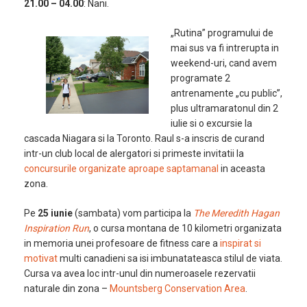
21.00 – 04.00
: Nani.
„Rutina” programului de
mai sus va fi intrerupta in
weekend-uri, cand avem
programate 2
antrenamente „cu public”,
plus ultramaratonul din 2
iulie si o excursie la
cascada Niagara si la Toronto. Raul s-a inscris de curand
intr-un club local de alergatori si primeste invitatii la
concursurile organizate aproape saptamanal
in aceasta
zona.
Pe
25 iunie
(sambata) vom participa la
The Meredith Hagan
Inspiration Run
, o cursa montana de 10 kilometri organizata
in memoria unei profesoare de fitness care a
inspirat si
motivat
multi canadieni sa isi imbunatateasca stilul de viata.
Cursa va avea loc intr-unul din numeroasele rezervatii
naturale din zona –
Mountsberg Conservation Area
.