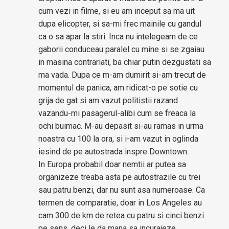
cum vezi in filme, si eu am inceput sa ma uit
dupa elicopter, si sa-mi frec mainile cu gandul
ca o sa apar la stiri. Inca nu intelegeam de ce
gaborii conduceau paralel cu mine si se zgaiau
in masina contrariati, ba chiar putin dezgustati sa
ma vada. Dupa ce m-am dumirit si-am trecut de
momentul de panica, am ridicat-o pe sotie cu
grija de gat si am vazut politistii razand
vazandu-mi pasagerul-alibi cum se freaca la
ochi buimac. M-au depasit si-au ramas in urma
noastra cu 100 la ora, si i-am vazut in oglinda
iesind de pe autostrada inspre Downtown.
In Europa probabil doar nemtii ar putea sa
organizeze treaba asta pe autostrazile cu trei
sau patru benzi, dar nu sunt asa numeroase. Ca
termen de comparatie, doar in Los Angeles au
cam 300 de km de retea cu patru si cinci benzi
pe sens, deci le da mana sa incurajeze