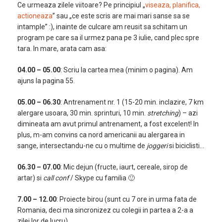
Ce urmeaza zilele viitoare? Pe principiul „
viseaza, planifica,
actioneaza
” sau „ce este scris are mai mari sanse sa se
intample” :), inainte de culcare am reusit sa schitam un
program pe care sa il urmez pana pe 3 iulie, cand plec spre
tara. In mare, arata cam asa:
04.00 – 05.00
: Scriu la cartea mea (minim o pagina). Am
ajuns la pagina 55.
05.00 – 06.30
: Antrenament nr. 1 (15-20 min. inclazire, 7 km
alergare usoara, 30 min. sprinturi, 10 min.
stretching
) – azi
dimineata am avut primul antrenament, a fost excelent! In
plus, m-am convins ca nord americanii au alergarea in
sange, intersectandu-ne cu o multime de
joggeri
si biciclisti…
06.30 – 07.00
: Mic dejun (fructe, iaurt, cereale, sirop de
artar) si
call conf
/ Skype cu familia 🙂
7.00 – 12.00
: Proiecte birou (sunt cu 7 ore in urma fata de
Romania, deci ma sincronizez cu colegii in partea a 2-a a
zilei lor de lucru).