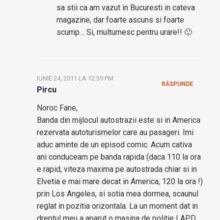
sa stii ca am vazut in Bucuresti in cateva
magazine, dar foarte ascuns si foarte
scump… Si, multumesc pentru urare!! 🙂
IUNIE 24, 2011 LA 12:39 PM
RĂSPUNDE
Pircu
Noroc Fane,
Banda din mijlocul autostrazii este si in America
rezervata autoturismelor care au pasageri. Imi
aduc aminte de un episod comic. Acum cativa
ani conduceam pe banda rapida (daca 110 la ora
e rapid, viteza maxima pe autostrada chiar si in
Elvetia e mai mare decat in America, 120 la ora !)
prin Los Angeles, si sotia mea dormea, scaunul
reglat in pozitia orizontala. La un moment dat in
dreptul meu a aparut o masina de politie LAPD