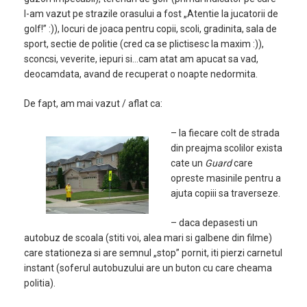
l-am vazut pe strazile orasului a fost „Atentie la jucatorii de
golf!” :)), locuri de joaca pentru copii, scoli, gradinita, sala de
sport, sectie de politie (cred ca se plictisesc la maxim :)),
sconcsi, veverite, iepuri si…cam atat am apucat sa vad,
deocamdata, avand de recuperat o noapte nedormita.
De fapt, am mai vazut / aflat ca:
– la fiecare colt de strada
din preajma scolilor exista
cate un
Guard
care
opreste masinile pentru a
ajuta copiii sa traverseze.
– daca depasesti un
autobuz de scoala (stiti voi, alea mari si galbene din filme)
care stationeza si are semnul „stop” pornit, iti pierzi carnetul
instant (soferul autobuzului are un buton cu care cheama
politia).