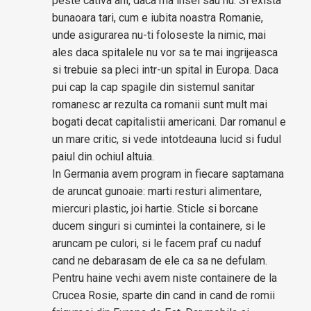
peste cativa ani, daca ma insel sau nu. Si exista
bunaoara tari, cum e iubita noastra Romanie,
unde asigurarea nu-ti foloseste la nimic, mai
ales daca spitalele nu vor sa te mai ingrijeasca
si trebuie sa pleci intr-un spital in Europa. Daca
pui cap la cap spagile din sistemul sanitar
romanesc ar rezulta ca romanii sunt mult mai
bogati decat capitalistii americani. Dar romanul e
un mare critic, si vede intotdeauna lucid si fudul
paiul din ochiul altuia.
In Germania avem program in fiecare saptamana
de aruncat gunoaie: marti resturi alimentare,
miercuri plastic, joi hartie. Sticle si borcane
ducem singuri si cumintei la containere, si le
aruncam pe culori, si le facem praf cu naduf
cand ne debarasam de ele ca sa ne defulam.
Pentru haine vechi avem niste containere de la
Crucea Rosie, sparte din cand in cand de romii