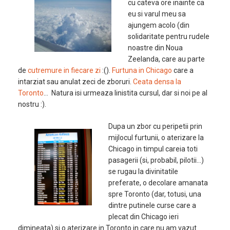
cu cateva ore inainte ca
eu si varul meu sa
ajungem acolo (din
solidaritate pentru rudele
noastre din Noua
Zeelanda, care au parte
de
cutremure in fiecare zi
:().
Furtuna in Chicago
care a
intarziat sau anulat zeci de zboruri.
Ceata densa la
Toronto
… Natura isi urmeaza linistita cursul, dar si noi pe al
nostru :).
Dupa un zbor cu peripetii prin
mijlocul furtunii, o aterizare la
Chicago in timpul careia toti
pasagerii (si, probabil, pilotii…)
se rugau la divinitatile
preferate, o decolare amanata
spre Toronto (dar, totusi, una
dintre putinele curse care a
plecat din Chicago ieri
dimineata) si o aterizare in Toronto in care nu am vazut