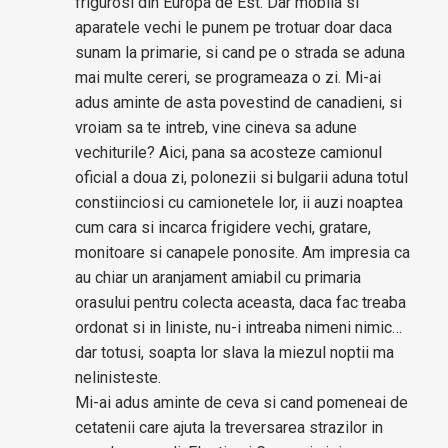
frigurosi din Europa de Est. Dar mobila si
aparatele vechi le punem pe trotuar doar daca
sunam la primarie, si cand pe o strada se aduna
mai multe cereri, se programeaza o zi. Mi-ai
adus aminte de asta povestind de canadieni, si
vroiam sa te intreb, vine cineva sa adune
vechiturile? Aici, pana sa acosteze camionul
oficial a doua zi, polonezii si bulgarii aduna totul
constiinciosi cu camionetele lor, ii auzi noaptea
cum cara si incarca frigidere vechi, gratare,
monitoare si canapele ponosite. Am impresia ca
au chiar un aranjament amiabil cu primaria
orasului pentru colecta aceasta, daca fac treaba
ordonat si in liniste, nu-i intreaba nimeni nimic…
dar totusi, soapta lor slava la miezul noptii ma
nelinisteste.
Mi-ai adus aminte de ceva si cand pomeneai de
cetatenii care ajuta la treversarea strazilor in