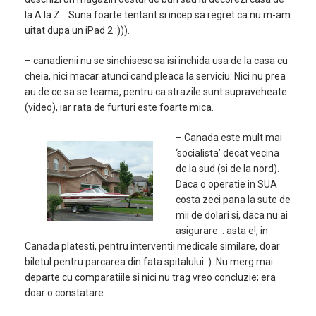
la A la Z… Suna foarte tentant si incep sa regret ca nu m-am
uitat dupa un iPad 2 :))).
– canadienii nu se sinchisesc sa isi inchida usa de la casa cu
cheia, nici macar atunci cand pleaca la serviciu. Nici nu prea
au de ce sa se teama, pentru ca strazile sunt supraveheate
(video), iar rata de furturi este foarte mica.
– Canada este mult mai
‘socialista’ decat vecina
de la sud (si de la nord).
Daca o operatie in SUA
costa zeci pana la sute de
mii de dolari si, daca nu ai
asigurare… asta e!, in
Canada platesti, pentru interventii medicale similare, doar
biletul pentru parcarea din fata spitalului :). Nu merg mai
departe cu comparatiile si nici nu trag vreo concluzie; era
doar o constatare…