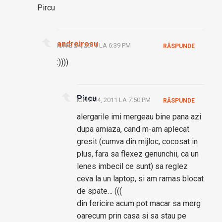
Pircu
andreirosu
IUNIE 24, 2011 LA 6:39 PM
RĂSPUNDE
:))))
Pircu
IUNIE 24, 2011 LA 7:50 PM
RĂSPUNDE
alergarile imi mergeau bine pana azi
dupa amiaza, cand m-am aplecat
gresit (cumva din mijloc, cocosat in
plus, fara sa flexez genunchii, ca un
lenes imbecil ce sunt) sa reglez
ceva la un laptop, si am ramas blocat
de spate… (((
din fericire acum pot macar sa merg
oarecum prin casa si sa stau pe