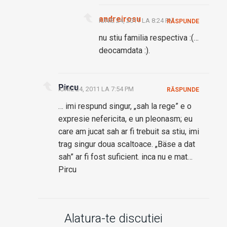
andreirosu
IUNIE 24, 2011 LA 8:24 PM
RĂSPUNDE
nu stiu familia respectiva :(…
deocamdata :).
Pircu
IUNIE 24, 2011 LA 7:54 PM
RĂSPUNDE
… imi respund singur, „sah la rege” e o
expresie nefericita, e un pleonasm; eu
care am jucat sah ar fi trebuit sa stiu, imi
trag singur doua scaltoace. „Bäse a dat
sah” ar fi fost suficient. inca nu e mat…
Pircu
Alatura-te discutiei