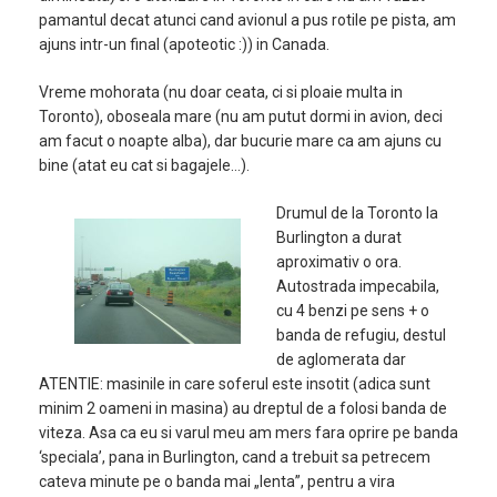
pamantul decat atunci cand avionul a pus rotile pe pista, am
ajuns intr-un final (apoteotic :)) in Canada.
Vreme mohorata (nu doar ceata, ci si ploaie multa in
Toronto), oboseala mare (nu am putut dormi in avion, deci
am facut o noapte alba), dar bucurie mare ca am ajuns cu
bine (atat eu cat si bagajele…).
Drumul de la Toronto la
Burlington a durat
aproximativ o ora.
Autostrada impecabila,
cu 4 benzi pe sens + o
banda de refugiu, destul
de aglomerata dar
ATENTIE: masinile in care soferul este insotit (adica sunt
minim 2 oameni in masina) au dreptul de a folosi banda de
viteza. Asa ca eu si varul meu am mers fara oprire pe banda
‘speciala’, pana in Burlington, cand a trebuit sa petrecem
cateva minute pe o banda mai „lenta”, pentru a vira