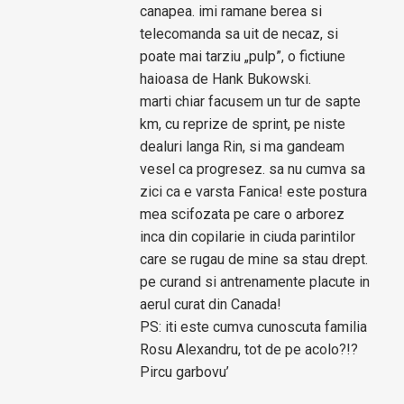
canapea. imi ramane berea si
telecomanda sa uit de necaz, si
poate mai tarziu „pulp”, o fictiune
haioasa de Hank Bukowski.
marti chiar facusem un tur de sapte
km, cu reprize de sprint, pe niste
dealuri langa Rin, si ma gandeam
vesel ca progresez. sa nu cumva sa
zici ca e varsta Fanica! este postura
mea scifozata pe care o arborez
inca din copilarie in ciuda parintilor
care se rugau de mine sa stau drept.
pe curand si antrenamente placute in
aerul curat din Canada!
PS: iti este cumva cunoscuta familia
Rosu Alexandru, tot de pe acolo?!?
Pircu garbovu’