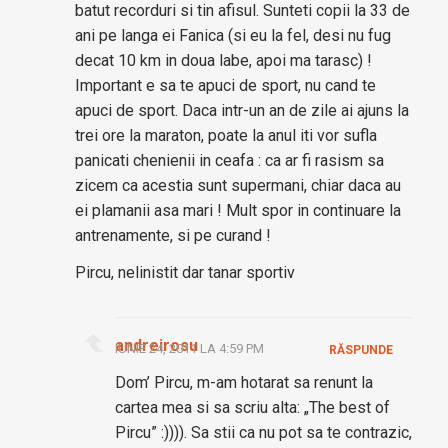
batut recorduri si tin afisul. Sunteti copii la 33 de
ani pe langa ei Fanica (si eu la fel, desi nu fug
decat 10 km in doua labe, apoi ma tarasc) !
Important e sa te apuci de sport, nu cand te
apuci de sport. Daca intr-un an de zile ai ajuns la
trei ore la maraton, poate la anul iti vor sufla
panicati chenienii in ceafa : ca ar fi rasism sa
zicem ca acestia sunt supermani, chiar daca au
ei plamanii asa mari ! Mult spor in continuare la
antrenamente, si pe curand !
Pircu, nelinistit dar tanar sportiv
andreirosu
IUNIE 24, 2011 LA 4:59 PM
RĂSPUNDE
Dom’ Pircu, m-am hotarat sa renunt la
cartea mea si sa scriu alta: „The best of
Pircu” :)))). Sa stii ca nu pot sa te contrazic,