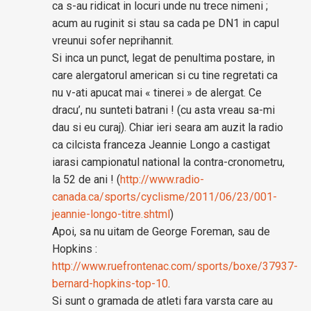
ca s-au ridicat in locuri unde nu trece nimeni ;
acum au ruginit si stau sa cada pe DN1 in capul
vreunui sofer neprihannit.
Si inca un punct, legat de penultima postare, in
care alergatorul american si cu tine regretati ca
nu v-ati apucat mai « tinerei » de alergat. Ce
dracu’, nu sunteti batrani ! (cu asta vreau sa-mi
dau si eu curaj). Chiar ieri seara am auzit la radio
ca cilcista franceza Jeannie Longo a castigat
iarasi campionatul national la contra-cronometru,
la 52 de ani ! (
http://www.radio-
canada.ca/sports/cyclisme/2011/06/23/001-
jeannie-longo-titre.shtml
)
Apoi, sa nu uitam de George Foreman, sau de
Hopkins :
http://www.ruefrontenac.com/sports/boxe/37937-
bernard-hopkins-top-10
.
Si sunt o gramada de atleti fara varsta care au