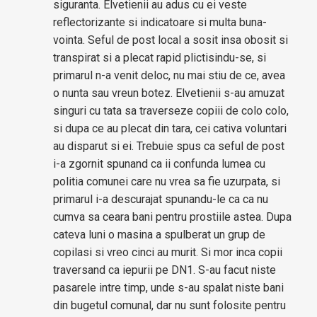
siguranta. Elvetienii au adus cu ei veste
reflectorizante si indicatoare si multa buna-
vointa. Seful de post local a sosit insa obosit si
transpirat si a plecat rapid plictisindu-se, si
primarul n-a venit deloc, nu mai stiu de ce, avea
o nunta sau vreun botez. Elvetienii s-au amuzat
singuri cu tata sa traverseze copiii de colo colo,
si dupa ce au plecat din tara, cei cativa voluntari
au disparut si ei. Trebuie spus ca seful de post
i-a zgornit spunand ca ii confunda lumea cu
politia comunei care nu vrea sa fie uzurpata, si
primarul i-a descurajat spunandu-le ca ca nu
cumva sa ceara bani pentru prostiile astea. Dupa
cateva luni o masina a spulberat un grup de
copilasi si vreo cinci au murit. Si mor inca copii
traversand ca iepurii pe DN1. S-au facut niste
pasarele intre timp, unde s-au spalat niste bani
din bugetul comunal, dar nu sunt folosite pentru