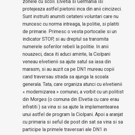
zonele cu scoli. Elvetia si Germania isi
protejeaza astfel pietonii inca din anii cincizeci.
Sunt instruiti anumiti cetateni voluntari care nu
muncesc cu norma intreaga, la politie, si platiti
de primarie. Primesc o vesta portocalie si un
indicator STOP, si au dreptul sa transmita
numerele soferilor rebeli la politie. In anii
nouazeci, daca iti aduci aminte, la Ciolpani
veneau elvetienii sa ajute satul sa iasa din
marasm, si au auzit ca pe DN1 mureau copii
cand traversau strada sa ajunga la scoala
generala. Tata, care organiza atunci cu elvetienii
« modernizarea » comunei, a vorbit cu un politist
din Morges (o comuna din Elvetia cu care erau
infratiti ) sa vina si sa ajute la implementearea
unui astfel de program la Ciolpani. Apoi a aranjat
cu primaria si seful de post din sat sa vina si sa
participe la primele traversari ale DN1 in