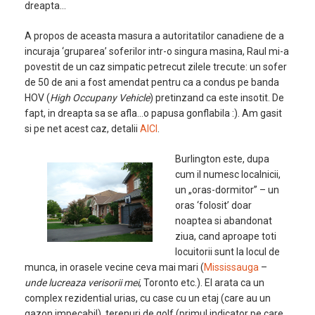
dreapta…
A propos de aceasta masura a autoritatilor canadiene de a
incuraja ‘gruparea’ soferilor intr-o singura masina, Raul mi-a
povestit de un caz simpatic petrecut zilele trecute: un sofer
de 50 de ani a fost amendat pentru ca a condus pe banda
HOV (
High Occupany Vehicle
) pretinzand ca este insotit. De
fapt, in dreapta sa se afla…o papusa gonflabila :). Am gasit
si pe net acest caz, detalii
AICI
.
Burlington este, dupa
cum il numesc localnicii,
un „oras-dormitor” – un
oras ‘folosit’ doar
noaptea si abandonat
ziua, cand aproape toti
locuitorii sunt la locul de
munca, in orasele vecine ceva mai mari (
Mississauga
–
unde lucreaza verisorii mei
, Toronto etc.). El arata ca un
complex rezidential urias, cu case cu un etaj (care au un
gazon impecabil), terenuri de golf (primul indicator pe care