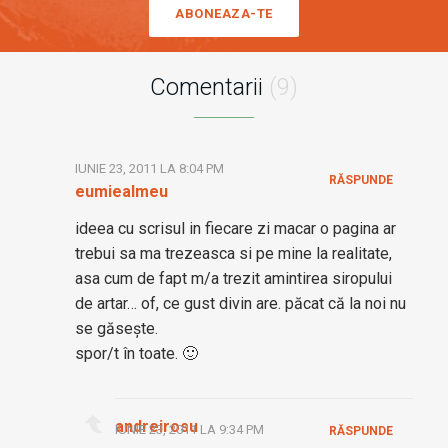
ABONEAZA-TE
Comentarii
(9)
IUNIE 23, 2011 LA 8:04 PM
RĂSPUNDE
eumiealmeu
ideea cu scrisul in fiecare zi macar o pagina ar
trebui sa ma trezeasca si pe mine la realitate,
asa cum de fapt m/a trezit amintirea siropului
de artar… of, ce gust divin are. păcat că la noi nu
se găsește.
spor/t în toate. 🙂
andreirosu
IUNIE 23, 2011 LA 9:34 PM
RĂSPUNDE