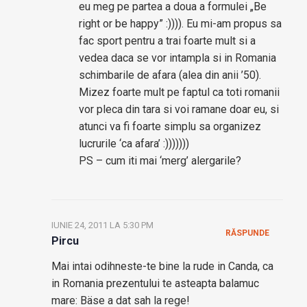
eu meg pe partea a doua a formulei „Be
right or be happy” :)))). Eu mi-am propus sa
fac sport pentru a trai foarte mult si a
vedea daca se vor intampla si in Romania
schimbarile de afara (alea din anii ’50).
Mizez foarte mult pe faptul ca toti romanii
vor pleca din tara si voi ramane doar eu, si
atunci va fi foarte simplu sa organizez
lucrurile ‘ca afara’ :)))))))
PS – cum iti mai ‘merg’ alergarile?
IUNIE 24, 2011 LA 5:30 PM
RĂSPUNDE
Pircu
Mai intai odihneste-te bine la rude in Canda, ca
in Romania prezentului te asteapta balamuc
mare: Bäse a dat sah la rege!