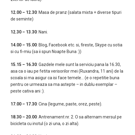
12.00 – 12.30
: Masa de pranz (salata mixta + diverse tipuri
de seminte)
12.30 – 13.30
: Nani.
14.00 – 15.00
: Blog, Facebook etc. si, fireste, Skype cu sotia
si cu fi-miu (sa ii spun Noapte Buna :))
15.15 – 16.30
: Gazdele mele sunt la serviciu pana la 16.30,
asa ca o iau pe fetita verisorilor mei (Ruxandra, 11 ani) de la
scoala si ma asigur ca isi face temele… (e o repetitie buna
pentru ce urmeaza sa ma astepte – in dublu exemplar –
peste cativa ani :).
17.00 – 17.30
: Cina (legume, paste, orez, peste).
18.30 – 20.00
: Antrenament nr. 2. O sa alternam mersul pe
bicicleta cu inotul (o zi una, o zi alta).