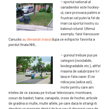
– sportul national al
canadienilor este hockey-
ul, care provoaca patimi si
frustrari cel putin la fel de
mari ca sportul nostru cu
balonul rotund. Ultimul
exemplu: fanii Vancouver
Canucks
au devastat orasul
dupa ce echipa lor favorita a
pierdut finala NHL…
– gunoiul trebuie pus pe
categorii (reciclabile,
biodegradabile etc.), altfel
masina de salubrizare ti-l
lasa in fata casei. El se
ridica joia (adica azi),
motiv pentru care am
inteles de ce zaceau pe trotuar televizoare, monitoare,
cosuri de basket, haine, canapele, crose de hochei, articole
de gradina si multe, multe altele, pe care daca le strangi iti
deschizi un magazin destul de bun sau iti decorezi casa de