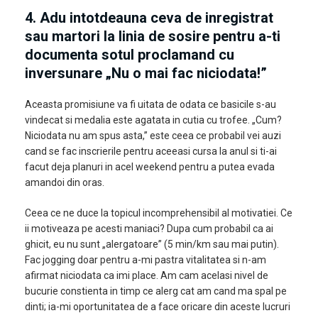
4. Adu intotdeauna ceva de inregistrat
sau martori la linia de sosire pentru a-ti
documenta sotul proclamand cu
inversunare „Nu o mai fac niciodata!”
Aceasta promisiune va fi uitata de odata ce basicile s-au
vindecat si medalia este agatata in cutia cu trofee. „Cum?
Niciodata nu am spus asta,” este ceea ce probabil vei auzi
cand se fac inscrierile pentru aceeasi cursa la anul si ti-ai
facut deja planuri in acel weekend pentru a putea evada
amandoi din oras.
Ceea ce ne duce la topicul incomprehensibil al motivatiei. Ce
ii motiveaza pe acesti maniaci? Dupa cum probabil ca ai
ghicit, eu nu sunt „alergatoare” (5 min/km sau mai putin).
Fac jogging doar pentru a-mi pastra vitalitatea si n-am
afirmat niciodata ca imi place. Am cam acelasi nivel de
bucurie constienta in timp ce alerg cat am cand ma spal pe
dinti; ia-mi oportunitatea de a face oricare din aceste lucruri