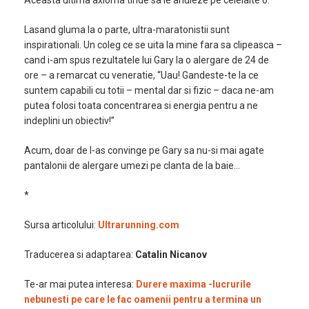
Aceasta ultima axioma tinde sa le anuleze pe celelalte 6.
Lasand gluma la o parte, ultra-maratonistii sunt
inspirationali. Un coleg ce se uita la mine fara sa clipeasca –
cand i-am spus rezultatele lui Gary la o alergare de 24 de
ore – a remarcat cu veneratie, “Uau! Gandeste-te la ce
suntem capabili cu totii – mental dar si fizic – daca ne-am
putea folosi toata concentrarea si energia pentru a ne
indeplini un obiectiv!”
Acum, doar de l-as convinge pe Gary sa nu-si mai agate
pantalonii de alergare umezi pe clanta de la baie…
*
Sursa articolului:
Ultrarunning.com
Traducerea si adaptarea:
Catalin Nicanov
Te-ar mai putea interesa:
Durere maxima -lucrurile
nebunesti pe care le fac oamenii pentru a termina un