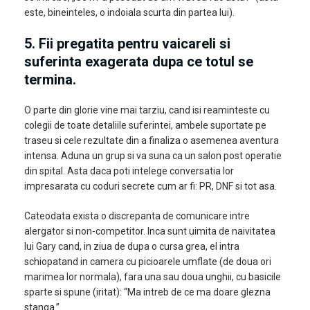
este, bineinteles, o indoiala scurta din partea lui).
5. Fii pregatita pentru vaicareli si
suferinta exagerata dupa ce totul se
termina.
O parte din glorie vine mai tarziu, cand isi reaminteste cu
colegii de toate detaliile suferintei, ambele suportate pe
traseu si cele rezultate din a finaliza o asemenea aventura
intensa. Aduna un grup si va suna ca un salon post operatie
din spital. Asta daca poti intelege conversatia lor
impresarata cu coduri secrete cum ar fi: PR, DNF si tot asa.
Cateodata exista o discrepanta de comunicare intre
alergator si non-competitor. Inca sunt uimita de naivitatea
lui Gary cand, in ziua de dupa o cursa grea, el intra
schiopatand in camera cu picioarele umflate (de doua ori
marimea lor normala), fara una sau doua unghii, cu basicile
sparte si spune (iritat): “Ma intreb de ce ma doare glezna
stanga.”