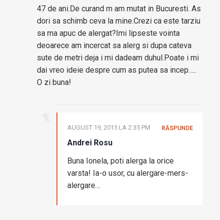
47 de ani.De curand m am mutat in Bucuresti. As
dori sa schimb ceva la mine.Crezi ca este tarziu
sa ma apuc de alergat?Imi lipseste vointa
deoarece am incercat sa alerg si dupa cateva
sute de metri deja i mi dadeam duhul.Poate i mi
dai vreo ideie despre cum as putea sa incep…..
O zi buna!
AUGUST 19, 2015 LA 2:35 PM
RĂSPUNDE
Andrei Rosu
Buna Ionela, poti alerga la orice
varsta! Ia-o usor, cu alergare-mers-
alergare…