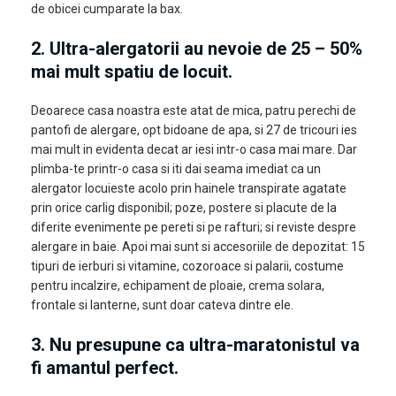
de obicei cumparate la bax.
2. Ultra-alergatorii au nevoie de 25 – 50%
mai mult spatiu de locuit.
Deoarece casa noastra este atat de mica, patru perechi de
pantofi de alergare, opt bidoane de apa, si 27 de tricouri ies
mai mult in evidenta decat ar iesi intr-o casa mai mare. Dar
plimba-te printr-o casa si iti dai seama imediat ca un
alergator locuieste acolo prin hainele transpirate agatate
prin orice carlig disponibil; poze, postere si placute de la
diferite evenimente pe pereti si pe rafturi; si reviste despre
alergare in baie. Apoi mai sunt si accesoriile de depozitat: 15
tipuri de ierburi si vitamine, cozoroace si palarii, costume
pentru incalzire, echipament de ploaie, crema solara,
frontale si lanterne, sunt doar cateva dintre ele.
3. Nu presupune ca ultra-maratonistul va
fi amantul perfect.