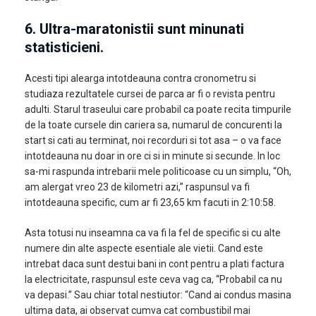
6. Ultra-maratonistii sunt minunati
statisticieni.
Acesti tipi alearga intotdeauna contra cronometru si
studiaza rezultatele cursei de parca ar fi o revista pentru
adulti. Starul traseului care probabil ca poate recita timpurile
de la toate cursele din cariera sa, numarul de concurenti la
start si cati au terminat, noi recorduri si tot asa – o va face
intotdeauna nu doar in ore ci si in minute si secunde. In loc
sa-mi raspunda intrebarii mele politicoase cu un simplu, “Oh,
am alergat vreo 23 de kilometri azi,” raspunsul va fi
intotdeauna specific, cum ar fi 23,65 km facuti in 2:10:58.
Asta totusi nu inseamna ca va fi la fel de specific si cu alte
numere din alte aspecte esentiale ale vietii. Cand este
intrebat daca sunt destui bani in cont pentru a plati factura
la electricitate, raspunsul este ceva vag ca, “Probabil ca nu
va depasi.” Sau chiar total nestiutor: “Cand ai condus masina
ultima data, ai observat cumva cat combustibil mai