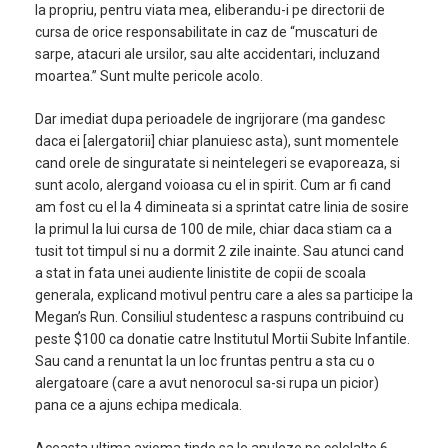
la propriu, pentru viata mea, eliberandu-i pe directorii de
cursa de orice responsabilitate in caz de “muscaturi de
sarpe, atacuri ale ursilor, sau alte accidentari, incluzand
moartea.” Sunt multe pericole acolo.
Dar imediat dupa perioadele de ingrijorare (ma gandesc
daca ei [alergatorii] chiar planuiesc asta), sunt momentele
cand orele de singuratate si neintelegeri se evaporeaza, si
sunt acolo, alergand voioasa cu el in spirit. Cum ar fi cand
am fost cu el la 4 dimineata si a sprintat catre linia de sosire
la primul la lui cursa de 100 de mile, chiar daca stiam ca a
tusit tot timpul si nu a dormit 2 zile inainte. Sau atunci cand
a stat in fata unei audiente linistite de copii de scoala
generala, explicand motivul pentru care a ales sa participe la
Megan’s Run. Consiliul studentesc a raspuns contribuind cu
peste $100 ca donatie catre Institutul Mortii Subite Infantile.
Sau cand a renuntat la un loc fruntas pentru a sta cu o
alergatoare (care a avut nenorocul sa-si rupa un picior)
pana ce a ajuns echipa medicala.