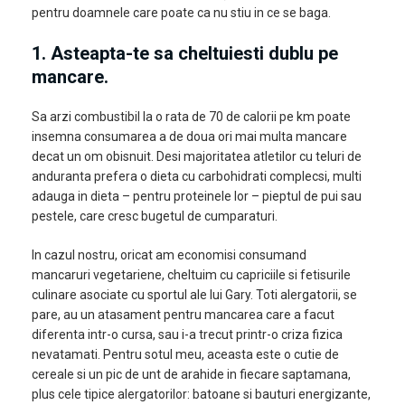
pentru doamnele care poate ca nu stiu in ce se baga.
1. Asteapta-te sa cheltuiesti dublu pe
mancare.
Sa arzi combustibil la o rata de 70 de calorii pe km poate
insemna consumarea a de doua ori mai multa mancare
decat un om obisnuit. Desi majoritatea atletilor cu teluri de
anduranta prefera o dieta cu carbohidrati complecsi, multi
adauga in dieta – pentru proteinele lor – pieptul de pui sau
pestele, care cresc bugetul de cumparaturi.
In cazul nostru, oricat am economisi consumand
mancaruri vegetariene, cheltuim cu capriciile si fetisurile
culinare asociate cu sportul ale lui Gary. Toti alergatorii, se
pare, au un atasament pentru mancarea care a facut
diferenta intr-o cursa, sau i-a trecut printr-o criza fizica
nevatamati. Pentru sotul meu, aceasta este o cutie de
cereale si un pic de unt de arahide in fiecare saptamana,
plus cele tipice alergatorilor: batoane si bauturi energizante,