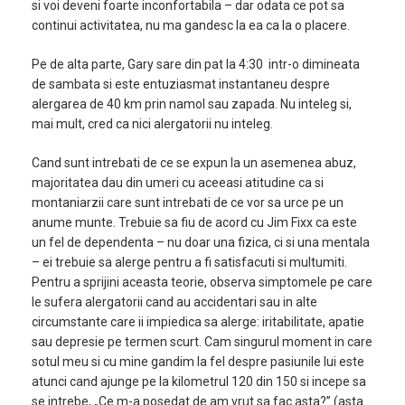
si voi deveni foarte inconfortabila – dar odata ce pot sa
continui activitatea, nu ma gandesc la ea ca la o placere.
Pe de alta parte, Gary sare din pat la 4:30 intr-o dimineata
de sambata si este entuziasmat instantaneu despre
alergarea de 40 km prin namol sau zapada. Nu inteleg si,
mai mult, cred ca nici alergatorii nu inteleg.
Cand sunt intrebati de ce se expun la un asemenea abuz,
majoritatea dau din umeri cu aceeasi atitudine ca si
montaniarzii care sunt intrebati de ce vor sa urce pe un
anume munte. Trebuie sa fiu de acord cu Jim Fixx ca este
un fel de dependenta – nu doar una fizica, ci si una mentala
– ei trebuie sa alerge pentru a fi satisfacuti si multumiti.
Pentru a sprijini aceasta teorie, observa simptomele pe care
le sufera alergatorii cand au accidentari sau in alte
circumstante care ii impiedica sa alerge: iritabilitate, apatie
sau depresie pe termen scurt. Cam singurul moment in care
sotul meu si cu mine gandim la fel despre pasiunile lui este
atunci cand ajunge pe la kilometrul 120 din 150 si incepe sa
se intrebe, „Ce m-a posedat de am vrut sa fac asta?” (asta