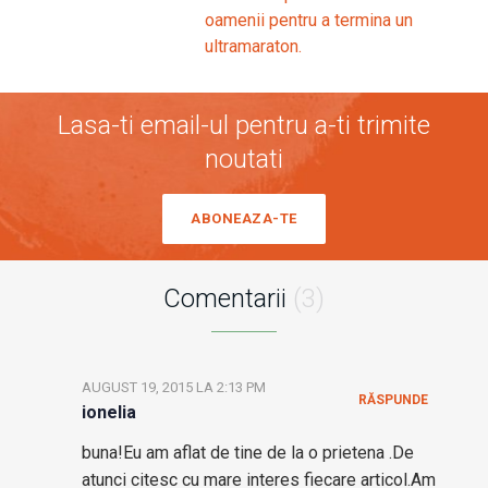
oamenii pentru a termina un
ultramaraton.
Lasa-ti email-ul pentru a-ti trimite
noutati
ABONEAZA-TE
Comentarii
(3)
AUGUST 19, 2015 LA 2:13 PM
RĂSPUNDE
ionelia
buna!Eu am aflat de tine de la o prietena .De
atunci citesc cu mare interes fiecare articol.Am