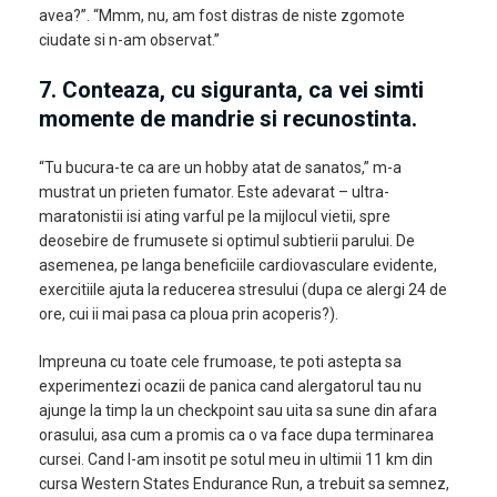
avea?”. “Mmm, nu, am fost distras de niste zgomote
ciudate si n-am observat.”
7. Conteaza, cu siguranta, ca vei simti
momente de mandrie si recunostinta.
“Tu bucura-te ca are un hobby atat de sanatos,” m-a
mustrat un prieten fumator. Este adevarat – ultra-
maratonistii isi ating varful pe la mijlocul vietii, spre
deosebire de frumusete si optimul subtierii parului. De
asemenea, pe langa beneficiile cardiovasculare evidente,
exercitiile ajuta la reducerea stresului (dupa ce alergi 24 de
ore, cui ii mai pasa ca ploua prin acoperis?).
Impreuna cu toate cele frumoase, te poti astepta sa
experimentezi ocazii de panica cand alergatorul tau nu
ajunge la timp la un checkpoint sau uita sa sune din afara
orasului, asa cum a promis ca o va face dupa terminarea
cursei. Cand l-am insotit pe sotul meu in ultimii 11 km din
cursa Western States Endurance Run, a trebuit sa semnez,