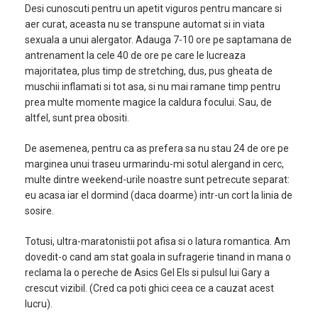
Desi cunoscuti pentru un apetit viguros pentru mancare si
aer curat, aceasta nu se transpune automat si in viata
sexuala a unui alergator. Adauga 7-10 ore pe saptamana de
antrenament la cele 40 de ore pe care le lucreaza
majoritatea, plus timp de stretching, dus, pus gheata de
muschii inflamati si tot asa, si nu mai ramane timp pentru
prea multe momente magice la caldura focului. Sau, de
altfel, sunt prea obositi.
De asemenea, pentru ca as prefera sa nu stau 24 de ore pe
marginea unui traseu urmarindu-mi sotul alergand in cerc,
multe dintre weekend-urile noastre sunt petrecute separat:
eu acasa iar el dormind (daca doarme) intr-un cort la linia de
sosire.
Totusi, ultra-maratonistii pot afisa si o latura romantica. Am
dovedit-o cand am stat goala in sufragerie tinand in mana o
reclama la o pereche de Asics Gel Els si pulsul lui Gary a
crescut vizibil. (Cred ca poti ghici ceea ce a cauzat acest
lucru).