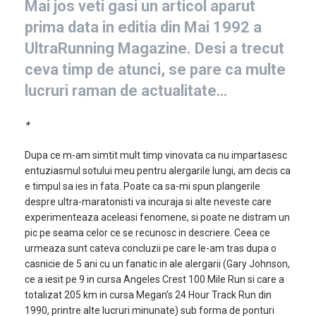
Mai jos veti gasi un articol aparut
prima data in editia din Mai 1992 a
UltraRunning Magazine. Desi a trecut
ceva timp de atunci, se pare ca multe
lucruri raman de actualitate…
*
Dupa ce m-am simtit mult timp vinovata ca nu impartasesc
entuziasmul sotului meu pentru alergarile lungi, am decis ca
e timpul sa ies in fata. Poate ca sa-mi spun plangerile
despre ultra-maratonisti va incuraja si alte neveste care
experimenteaza aceleasi fenomene, si poate ne distram un
pic pe seama celor ce se recunosc in descriere. Ceea ce
urmeaza sunt cateva concluzii pe care le-am tras dupa o
casnicie de 5 ani cu un fanatic in ale alergarii (Gary Johnson,
ce a iesit pe 9 in cursa Angeles Crest 100 Mile Run si care a
totalizat 205 km in cursa Megan’s 24 Hour Track Run din
1990, printre alte lucruri minunate) sub forma de ponturi